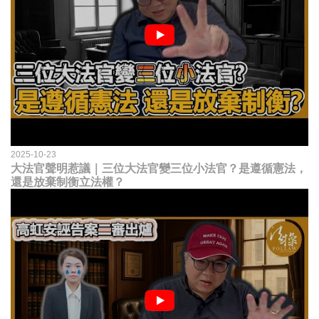
2025-10-23
大法官聲明惹議｜三位大法官變三位小法官？是遵循憲法，
還是放棄制衡立法權？