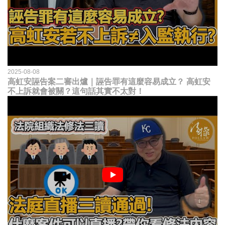
2025-08-08
高虹安誣告案二審出爐｜誣告罪有這麼容易成立？ 高虹安
不上訴就會被關？這句話其實不太對！