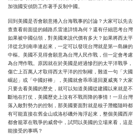
加強國安偵防工作著手反制中國。
回到美國是否會願意捲入台海戰事的討論？大家可以先去
查查看前面提的鋪路爪雷達詳情為何？還有仔細思考台灣
如果被中國佔領，對美國來說代價有多大？如果將西太平
洋從北到南串連起來，一定可以發現台灣就是第一島鍊的
中樞。美國不見得會願意為台灣人民作戰，但一定會考慮
為台灣作戰。原因就在於美國是經過慘烈的太平洋戰爭，
傷亡上百萬人才取得西太平洋的控制權，難道一句「大國
崛起」或「中國好棒」，美國就會乖乖退回夏威夷？大家
只要去看美國的歷史，就可以知道美國從建國以來就是不
斷地在打仗，美國歷史上沒有不戰而降的事情！一旦台灣
落入敵對勢力的控制，那美國要面對就是核子潛艦隨時都
有可能直接在舊金山或洛杉磯外海浮起來，整個美國西岸
都會籠罩在戰爭的威脅中，試問以美國的立場來看，這是
能接受的事嗎？