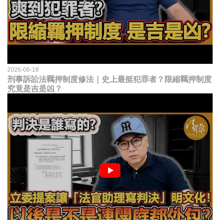
2026-06-18
刑事訴訟法羈押制度修法｜史上最挺犯罪者？限縮羈押制度
究竟是吉是凶？