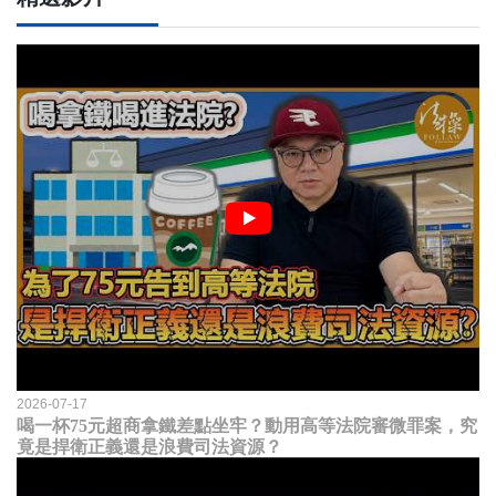
2026-07-17
喝一杯75元超商拿鐵差點坐牢？動用高等法院審微罪案，究
竟是捍衛正義還是浪費司法資源？