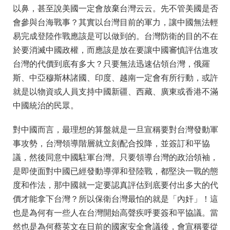
以鼻，甚至說美國一定會放棄台灣云云。先不管美國是否
會參與台海戰事？其實以台灣目前的軍力，讓中國無法輕
易完成登陸作戰應該是可以做到的。台灣防衛的目的不在
於要消滅中國政權，而應該是放在要讓中國審慎評估進攻
台灣的代價到底有多大？只要無法迅速佔領台灣，俄羅
斯、中亞穆斯林諸國、印度、越南一定會有所行動，或許
就是以物資或人員支持中國新疆、西藏、廣東或香港不滿
中國統治的民眾。
對中國而言，最理想的算盤就是一旦宣稱要對台灣發動軍
事攻勢，台灣領導階層就立刻配合投降，並簽訂和平協
議，然後同意中國駐軍台灣。只要領導台灣的政治領袖，
是即使面對中國已經發動導彈和登陸戰，都堅決一戰的態
度和作法，那中國就一定要認真評估到底要付出多大的代
價才能拿下台灣？所以保衛台灣最怕的就是「內奸」！這
也是為何有一些人在台灣開始高聲疾呼要簽和平協議。當
然也是為何蔡英文在日前的國家安全會議後，會宣稱要從