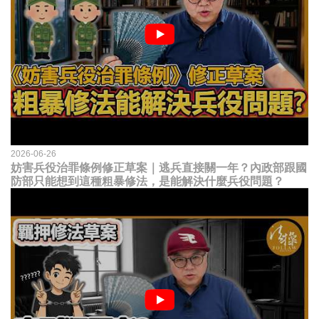
2026-06-26
妨害兵役治罪條例修正草案｜逃兵直接關一年？內政部跟國
防部只能想到這種粗暴修法，是能解決什麼兵役問題？