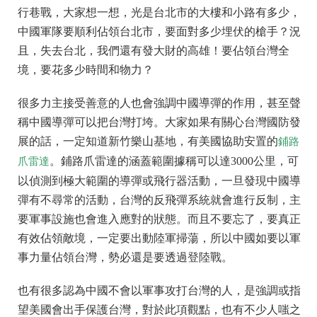
行巷戰，大家想一想，光是台北市的大樓和小路有多少，
中國軍隊要順利佔領台北市，要面對多少埋伏的槍手？況
且，失去台北，我們還有發大財的高雄！要佔領台灣全
境，要花多少時間和物力？
很多力主接受善意的人也會強調中國導彈的作用，甚至聲
稱中國導彈可以把台灣打垮。大家如果有關心台灣國防發
展的話，一定知道新竹樂山基地，有美國協助安置的
鋪路
。鋪路爪雷達的涵蓋範圍據稱可以達3000公里，可
爪雷達
以偵測到極大範圍的導彈或飛行器活動，一旦發現中國導
彈有不尋常的活動，台灣的反飛彈系統就會進行反制，主
要軍事設施也會進入應對的狀態。而且不要忘了，要真正
有效佔領敵境，一定要出動陸軍掃蕩，所以中國如要以軍
事力量佔領台灣，勢必還是要透過登陸戰。
也有很多認為中國不會以軍事攻打台灣的人，是強調或指
望美國會出手保護台灣，對於此項觀點，也有不少人嗤之