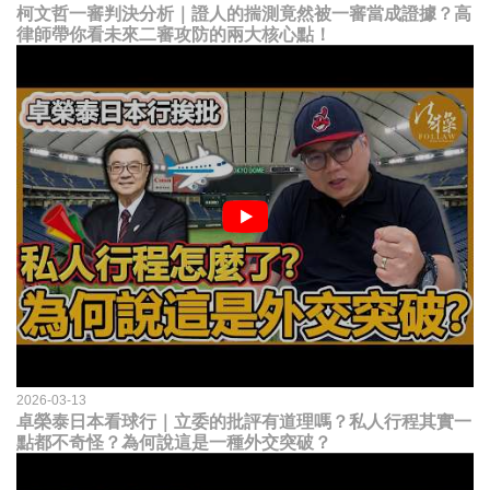
柯文哲一審判決分析｜證人的揣測竟然被一審當成證據？高
律師帶你看未來二審攻防的兩大核心點！
2026-03-13
卓榮泰日本看球行｜立委的批評有道理嗎？私人行程其實一
點都不奇怪？為何說這是一種外交突破？