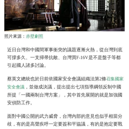
照片來源：
赤壁劇照
近日台灣和中國間軍事衝突的議題逐漸火熱，從台灣到底
可撐多久、一支掃帚抗敵、台灣買F-16V是不是盤子等都
引起國人諸多討論。
蔡英文總統也於日前依國家安全會議組織法第2條
召集國家
，並做成決議，提出提出七項指導綱領反制中國
安全會議
所提「一國兩制台灣方案」，其中首先展開的就是加強國
安偵防工作。
面對中國公開的武力威脅，台灣內部的意見也似乎相當分
歧，有的是高聲疾呼一定要簽和平協議，有的是抱定要戰