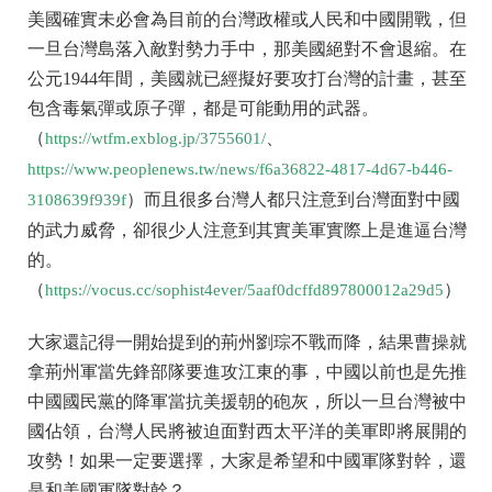
美國確實未必會為目前的台灣政權或人民和中國開戰，但
一旦台灣島落入敵對勢力手中，那美國絕對不會退縮。在
公元1944年間，美國就已經擬好要攻打台灣的計畫，甚至
包含毒氣彈或原子彈，都是可能動用的武器。
（
、
https://wtfm.exblog.jp/3755601/
https://www.peoplenews.tw/news/f6a36822-4817-4d67-b446-
）而且很多台灣人都只注意到台灣面對中國
3108639f939f
的武力威脅，卻很少人注意到其實美軍實際上是進逼台灣
的。
（
）
https://vocus.cc/sophist4ever/5aaf0dcffd897800012a29d5
大家還記得一開始提到的荊州劉琮不戰而降，結果曹操就
拿荊州軍當先鋒部隊要進攻江東的事，中國以前也是先推
中國國民黨的降軍當抗美援朝的砲灰，所以一旦台灣被中
國佔領，台灣人民將被迫面對西太平洋的美軍即將展開的
攻勢！如果一定要選擇，大家是希望和中國軍隊對幹，還
是和美國軍隊對幹？