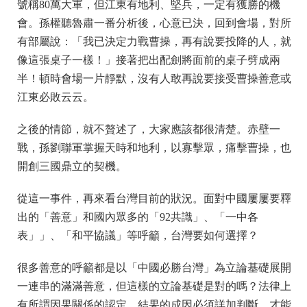
號稱80萬大軍，但江東有地利、堅兵，一定有獲勝的機
會。孫權聽魯肅一番分析後，心意已決，回到會場，對所
有部屬說：「我已決定力戰曹操，再有說要投降的人，就
像這張桌子一樣！」接著把出配劍將面前的桌子劈成兩
半！頓時會場一片靜默，沒有人敢再說要接受曹操善意或
江東必敗云云。
之後的情節，就不贅述了，大家應該都很清楚。赤壁一
戰，孫劉聯軍掌握天時和地利，以寡擊眾，痛擊曹操，也
開創三國鼎立的契機。
從這一事件，再來看台灣目前的狀況。面對中國屢屢要釋
出的「善意」和國內眾多的「92共識」、「一中各
表」」、「和平協議」等呼籲，台灣要如何選擇？
很多善意的呼籲都是以「中國必勝台灣」為立論基礎展開
一連串的滿滿善意，但這樣的立論基礎是對的嗎？法律上
有所謂因果關係的認定，結果的成因必須詳加判斷，才能