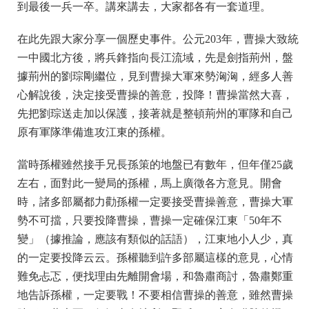
到最後一兵一卒。講來講去，大家都各有一套道理。
在此先跟大家分享一個歷史事件。公元203年，曹操大致統
一中國北方後，將兵鋒指向長江流域，先是劍指荊州，盤
據荊州的劉琮剛繼位，見到曹操大軍來勢洶洶，經多人善
心解說後，決定接受曹操的善意，投降！曹操當然大喜，
先把劉琮送走加以保護，接著就是整頓荊州的軍隊和自己
原有軍隊準備進攻江東的孫權。
當時孫權雖然接手兄長孫策的地盤已有數年，但年僅25歲
左右，面對此一變局的孫權，馬上廣徵各方意見。開會
時，諸多部屬都力勸孫權一定要接受曹操善意，曹操大軍
勢不可擋，只要投降曹操，曹操一定確保江東「50年不
變」（據推論，應該有類似的話語），江東地小人少，真
的一定要投降云云。孫權聽到許多部屬這樣的意見，心情
難免忐忑，便找理由先離開會場，和魯肅商討，魯肅鄭重
地告訴孫權，一定要戰！不要相信曹操的善意，雖然曹操