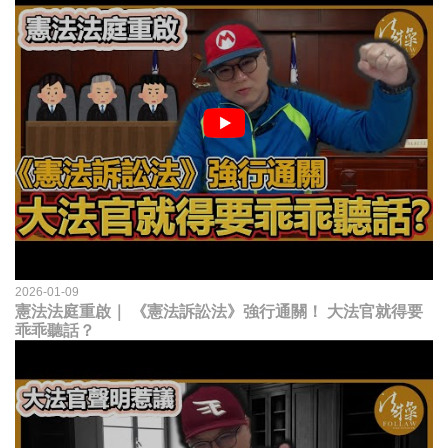
2026-01-09
憲法法庭重啟｜ 《憲法訴訟法》強行通關！ 大法官就得要
乖乖聽話？