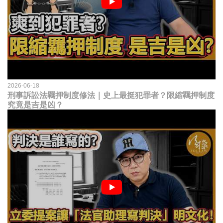
2026-06-18
刑事訴訟法羈押制度修法｜史上最挺犯罪者？限縮羈押制度
究竟是吉是凶？