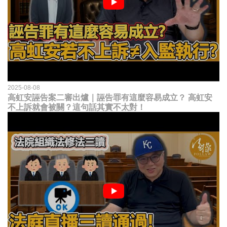
2025-08-08
高虹安誣告案二審出爐｜誣告罪有這麼容易成立？ 高虹安
不上訴就會被關？這句話其實不太對！