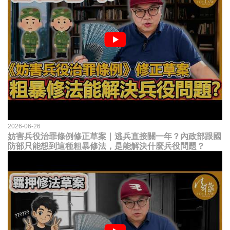
2026-06-26
妨害兵役治罪條例修正草案｜逃兵直接關一年？內政部跟國
防部只能想到這種粗暴修法，是能解決什麼兵役問題？