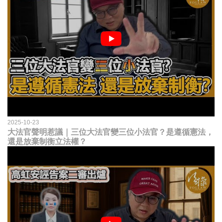
2025-10-23
大法官聲明惹議｜三位大法官變三位小法官？是遵循憲法，
還是放棄制衡立法權？