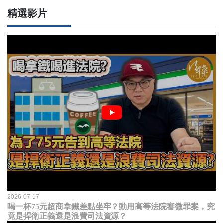
精選影片
2026-07-17
喝一杯75元超商拿鐵差點坐牢？動用高等法院審微罪案，究
竟是捍衛正義還是浪費司法資源？