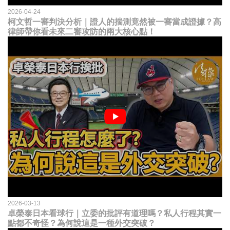
2026-04-24
柯文哲一審判決分析｜證人的揣測竟然被一審當成證據？高
律師帶你看未來二審攻防的兩大核心點！
2026-03-13
卓榮泰日本看球行｜立委的批評有道理嗎？私人行程其實一
點都不奇怪？為何說這是一種外交突破？