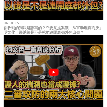
2026-06-05
你收到的判決是誰寫的？立委竟提案讓「法官助理寫判決」
明文化！那以後是不是乾脆連開庭都外包出去？