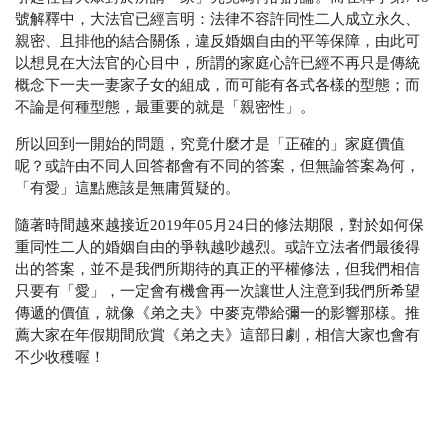
號解釋中，大法官已經言明：法律不容許同性二人成立永久、
親密、且排他的結合關係，違反婚姻自由的平等保障，由此可
以想見在大法官的心目中，所謂的家庭心許已經不再只是傳統
概念下一夫一妻家子女的組成，而可能有各式各樣的型態；而
不論是何種型態，最重要的就是「親密性」。
所以回到一開始的問題，究竟什麼才是「正確的」家庭價值
呢？或許由不同人回答都會有不同的答案，但無論答案為何，
「有愛」這點應該是無庸質疑的。
隨著時間越來越接近2019年05月24日的修法期限，對於如何保
重同性二人的婚姻自由的爭執越吵越烈。或許立法者們最後得
出的答案，並不是我們所期待的真正的平權修法，但我們相信
只要有「愛」，一定會有機會再一次讓世人注意到我們所希望
傳遞的價值，就像《弟之夫》中麥克帶給彌一的影響那樣。推
薦大家在年假期間欣賞《弟之夫》這部日劇，相信大家也會有
不少收穫喔！