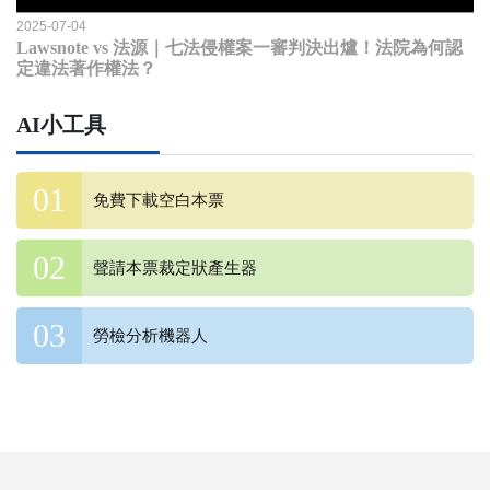
2025-07-04
Lawsnote vs 法源｜七法侵權案一審判決出爐！法院為何認
定違法著作權法？
AI小工具
免費下載空白本票
聲請本票裁定狀產生器
勞檢分析機器人