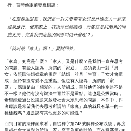
行，當時他跟前妻夏樹說：
「在服務生眼裡，我們是一對夫妻帶著女兒及外國友人一起來
溫泉旅行。但實際上，我跟你已經離婚，而麥克是我弟弟的同
志丈夫，究竟我們這樣的關係叫做什麼呢？」
「就叫做『家人』啊！」夏樹回答。
「家庭」究竟是什麼？「家人」又是什麼？是我們一直在思考
的問題。有些人認為，所謂的「家庭」，必須要由一對「男
女」依照民法婚姻章的規定「結婚」並且「生育」子女才會構
成，至於有沒有愛不是重點。但也有人認為，所謂的「家
庭」，應該是由「相愛的」人所組成，至於他們的性別是不是
不一樣？他們有沒有辦法生育並不是重點。這也是公投當時，
希望能透過公投議題來啟發社會大眾思考的問題。本作中，作
者應該是希望我們去思考所謂的「家庭」真的就只有單一的一
種樣貌嗎？還是說有其他更多的可能性？
回到目前的法律面來看，自從釋字第748號解釋公布以後，再度
引起社會大眾對於所謂「家」究竟為何的討論。而在釋字第748