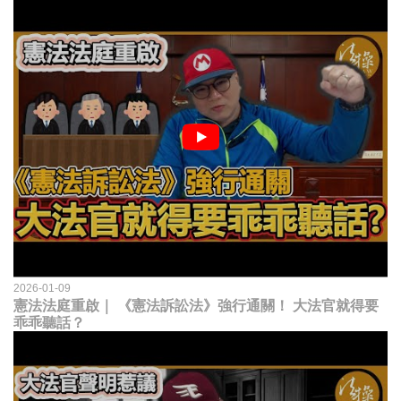
2026-01-09
憲法法庭重啟｜ 《憲法訴訟法》強行通關！ 大法官就得要
乖乖聽話？