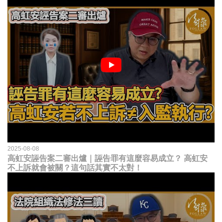
2025-08-08
高虹安誣告案二審出爐｜誣告罪有這麼容易成立？ 高虹安
不上訴就會被關？這句話其實不太對！