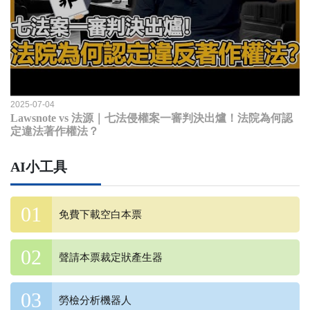
2025-07-04
Lawsnote vs 法源｜七法侵權案一審判決出爐！法院為何認
定違法著作權法？
AI小工具
免費下載空白本票
聲請本票裁定狀產生器
勞檢分析機器人