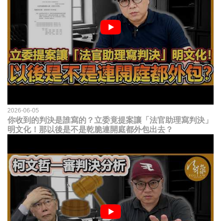
2026-06-05
你收到的判決是誰寫的？立委竟提案讓「法官助理寫判決」
明文化！那以後是不是乾脆連開庭都外包出去？