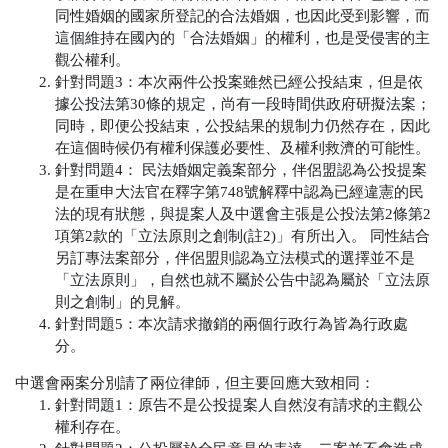
同性婚姻的國家所登記的合法婚姻，也因此受到影響，而
這個維持在國內的「合法婚姻」的權利，也是受侵害的主
觀公權利。
針對問題3：本次兩件公投案雖然已經公投結束，但是依
據公投法第30條的規定，尚有一段時間供政府研擬法案；
同時，即便公投結束，公投結果的規制力仍然存在，因此
在這個時候仍有權利保護必要性、及權利救濟的可能性。
針對問題4：
民法婚姻定義案部分，伴侶盟認為公投提案
是在重申大法官在釋字第748號解釋中認為已經違憲的民
法的現有狀態，與提案人及中選會主張是公投法第2條第2
項第2款的「立法原則之創制(註2)」有所出入。
同性結合
另訂專法案部分，伴侶盟則認為立法模式的選擇並不是
「立法原則」，自然也就不屬於公告中認為屬於「立法原
則之創制」的見解。
針對問題5：本次請求撤銷的兩個行政行為皆為行政處
分。
中選會兩案分別請了兩位律師，但主要回應大致相同：
針對問題1：原告不是公投提案人自然沒有請求的主觀公
權利存在。