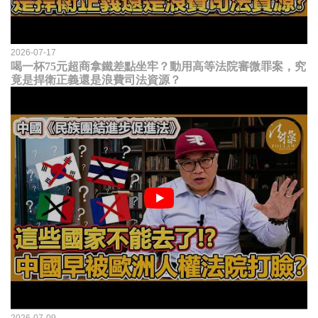
2026-07-17
喝一杯75元超商拿鐵差點坐牢？動用高等法院審微罪案，究
竟是捍衛正義還是浪費司法資源？
2026-07-09