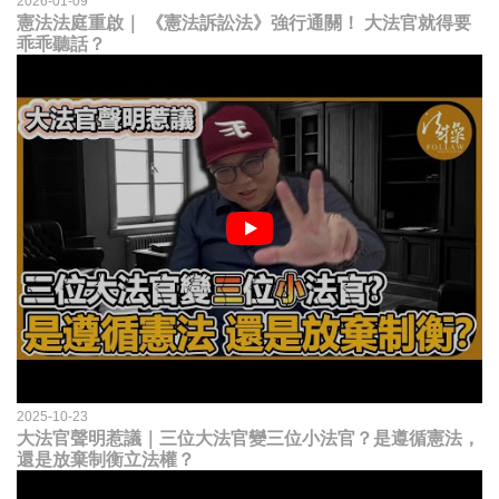
2026-01-09
憲法法庭重啟｜ 《憲法訴訟法》強行通關！ 大法官就得要
乖乖聽話？
2025-10-23
大法官聲明惹議｜三位大法官變三位小法官？是遵循憲法，
還是放棄制衡立法權？