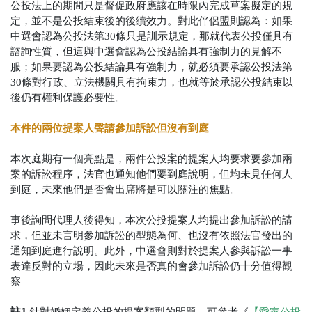
公投法上的期間只是督促政府應該在時限內完成草案擬定的規
定，並不是公投結束後的後續效力。對此伴侶盟則認為：如果
中選會認為公投法第30條只是訓示規定，那就代表公投僅具有
諮詢性質，但這與中選會認為公投結論具有強制力的見解不
服；如果要認為公投結論具有強制力，就必須要承認公投法第
30條對行政、立法機關具有拘束力，也就等於承認公投結束以
後仍有權利保護必要性。
本件的兩位提案人聲請參加訴訟但沒有到庭
本次庭期有一個亮點是，兩件公投案的提案人均要求要參加兩
案的訴訟程序，法官也通知他們要到庭說明，但均未見任何人
到庭，未來他們是否會出席將是可以關注的焦點。
事後詢問代理人後得知，本次公投提案人均提出參加訴訟的請
求，但並未言明參加訴訟的型態為何、也沒有依照法官發出的
通知到庭進行說明。此外，中選會則對於提案人參與訴訟一事
表達反對的立場，因此未來是否真的會參加訴訟仍十分值得觀
察
註1
針對婚姻定義公投的提案類型的問題，可參考《
【愛家公投