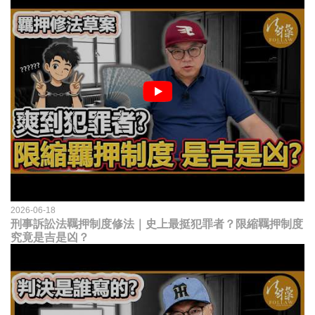
2026-06-18
刑事訴訟法羈押制度修法｜史上最挺犯罪者？限縮羈押制度
究竟是吉是凶？