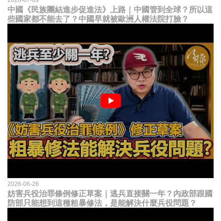
中國《民族團結進步促進法》上路｜中國管到全球？所以這
些國家都不能去了？中國早就被歐洲人權法院打臉？
2026-06-26
妨害兵役治罪條例修正草案｜逃兵直接關一年？內政部跟國
防部只能想到這種粗暴修法，是能解決什麼兵役問題？