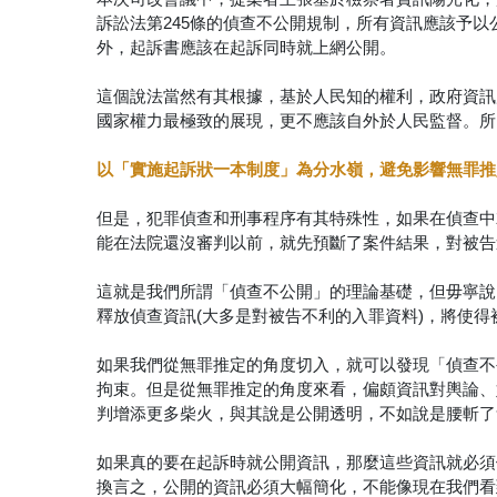
訴訟法第245條的偵查不公開規制，所有資訊應該予
外，起訴書應該在起訴同時就上網公開。
這個說法當然有其根據，基於人民知的權利，政府資訊
國家權力最極致的展現，更不應該自外於人民監督。所
以「實施起訴狀一本制度」為分水嶺，避免影響無罪推
但是，犯罪偵查和刑事程序有其特殊性，如果在偵查中
能在法院還沒審判以前，就先預斷了案件結果，對被告
這就是我們所謂「偵查不公開」的理論基礎，但毋寧說
釋放偵查資訊(大多是對被告不利的入罪資料)，將使
如果我們從無罪推定的角度切入，就可以發現「偵查不
拘束。但是從無罪推定的角度來看，偏頗資訊對輿論、
判增添更多柴火，與其說是公開透明，不如說是腰斬了
如果真的要在起訴時就公開資訊，那麼這些資訊就必須
換言之，公開的資訊必須大幅簡化，不能像現在我們看