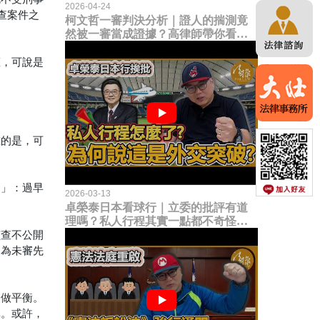
2026-04-24
查案件之
柯文哲一審判決分析｜證人的揣測竟
然被一審當成證據？高律師帶你看未
來二審攻防的兩大核心點！
權，可說是
重的是，可
則」：過早
2026-03-13
卓榮泰日本看球行｜立委的批評有道
理嗎？私人行程其實一點都不奇怪？
偵查不公開
為何說這是一種外交突破？
是為未審先
間做平衡。
單。或許，