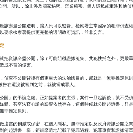
以公開。所以，除非涉及國家秘密、營業秘密、個人隱私或牽涉其他偵
應該盡量公開透明，讓人民可以監督。檢察署主掌國家的犯罪偵查
以要求檢察署提供更完整的透明政府資訊，並非妄言。
定
就把資訊全盤公開，除了可能阻礙證據蒐集、共犯搜捕之外，更嚴
造成不當的侵害。
，偵查不公開背後有個更重大的法治國目的，那就是「無罪推定原
得被告在還沒被審判之前，就被當成罪人。
公開」的弔詭之處。正如提案者的主張，案件一旦起訴後，就不受
媒體、甚至法官心證的影響依然存在，這個時候就公開起訴書，只
無罪推定原則。
做適當的刪減或保密，在個人隱私、無罪推定以及政府資訊公開之
到的起訴書一樣，鉅細靡遺地記載了犯罪過程、犯罪事實和證據清