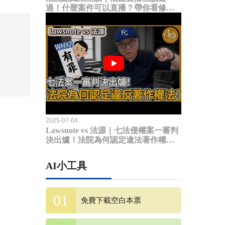
過！什麼案件可以直播？帶你看修法
內容
2025-07-04
Lawsnote vs 法源｜七法侵權案一審判
決出爐！法院為何認定違法著作權
法？
AI小工具
免費下載空白本票