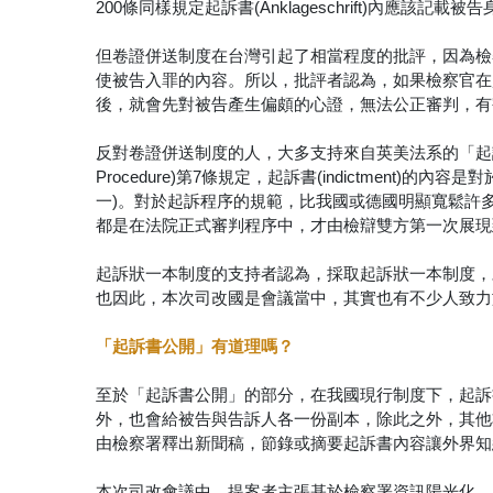
200條同樣規定起訴書(Anklageschrift)內
但卷證併送制度在台灣引起了相當程度的批評，因為檢
使被告入罪的內容。所以，批評者認為，如果檢察官在
後，就會先對被告產生偏頗的心證，無法公正審判，有
反對卷證併送制度的人，大多支持來自英美法系的「起訴狀一本」制
Procedure)第7條規定，起訴書(indictmen
一)。對於起訴程序的規範，比我國或德國明顯寬鬆許
都是在法院正式審判程序中，才由檢辯雙方第一次展現
起訴狀一本制度的支持者認為，採取起訴狀一本制度，
也因此，本次司改國是會議當中，其實也有不少人致力
「起訴書公開」有道理嗎？
至於「起訴書公開」的部分，在我國現行制度下，起訴
外，也會給被告與告訴人各一份副本，除此之外，其他
由檢察署釋出新聞稿，節錄或摘要起訴書內容讓外界知
本次司改會議中，提案者主張基於檢察署資訊陽光化，