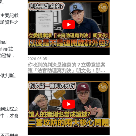
院。
然主要記載
卷證資料之
al
起頭(註
的證據，
2026-06-05
你收到的判決是誰寫的？立委竟提案
讓「法官助理寫判決」明文化！那以
據做判斷。
後是不是乾脆連開庭都外包出去？
送到法院之
件中，才會
就不受刑事