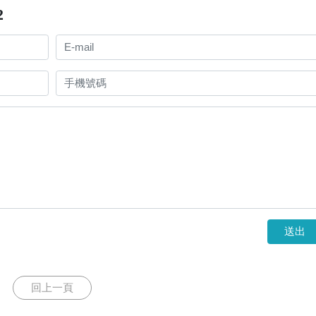
2
送出
回上一頁