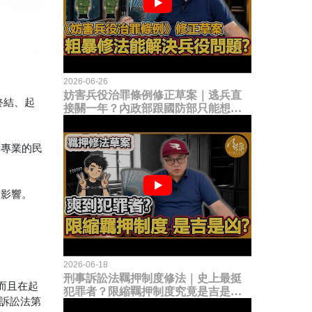
2026-06-26
妨害兵役治罪條例修正草案｜逃兵直
終結、起
接關一年？內政部跟國防部只能想到
這種粗暴修法，是能解決什麼兵役問
題？
律專業的民
的影響。
2026-06-18
刑事訴訟法羈押制度修法｜史上最挺
而且在起
犯罪者？限縮羈押制度究竟是吉是
事訴訟法第
凶？