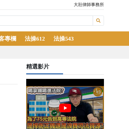
大壯律師事務所
客專欄
法操612
法操543
精選影片