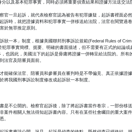
應該記載被告身分以及基本犯罪事實，同時必須將重要偵查結果和證據方法送交法
察官一旦起訴，就代表檢察官認為被告有犯罪嫌疑，起訴書裡面必
起訴時，就把證據資料和犯罪事實一併移送給法院，法官在閱覽過
害於無罪推定原則。
度，根據美國聯邦刑事訴訟規範(Federal Rules of Crimin
t)的內容是對於犯罪事實簡樸、扼要、明確的書面描述，但不需要有正式的結論或
多，也因此，美國法下的起訴是毋庸將證據一併轉呈給法院的。所有
到法官及陪審員面前。
才能確保法官、陪審員和參審員在審判時是不帶偏見、真正依據證
於將我國刑事訴訟制度修改成起訴狀一本制度。
書是不公開的。檢察官起訴後，除了將起訴書當作卷宗，一部份移
非案件相關人無法得知起訴書內容。只有在某些社會矚目的重大案
悉。
起訴書應該公開。況且，起訴是偵查的終點，既然偵查已經終結，