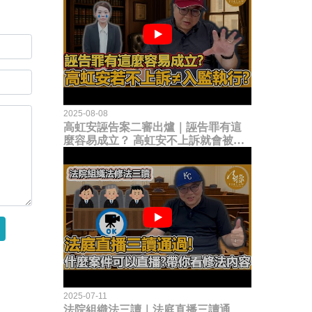
2025-08-08
高虹安誣告案二審出爐｜誣告罪有這
麼容易成立？ 高虹安不上訴就會被
關？這句話其實不太對！
2025-07-11
法院組織法三讀｜法庭直播三讀通