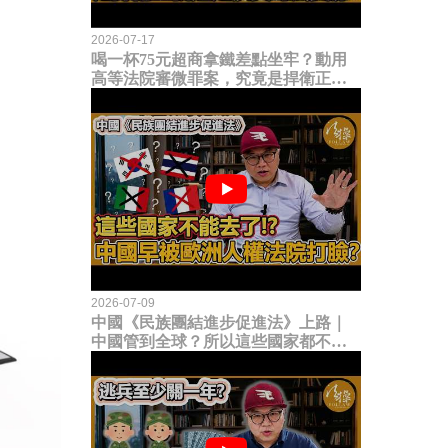
2026-07-17
喝一杯75元超商拿鐵差點坐牢？動用
高等法院審微罪案，究竟是捍衛正義
還是浪費司法資源？
2026-07-09
中國《民族團結進步促進法》上路｜
中國管到全球？所以這些國家都不能
去了？中國早就被歐洲人權法院打
臉？