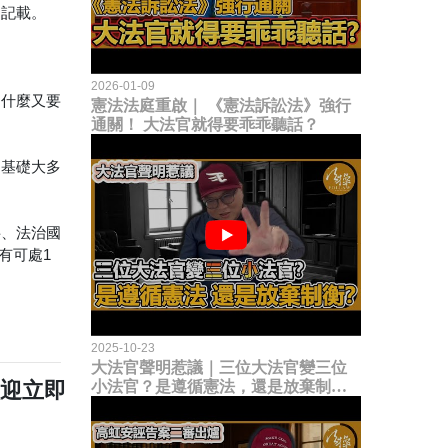
的記載。
2026-01-09
為什麼又要
憲法法庭重啟｜ 《憲法訴訟法》強行
通關！ 大法官就得要乖乖聽話？
的基礎大多
料、法治國
有可處1
2025-10-23
大法官聲明惹議｜三位大法官變三位
歡迎立即
小法官？是遵循憲法，還是放棄制衡
立法權？