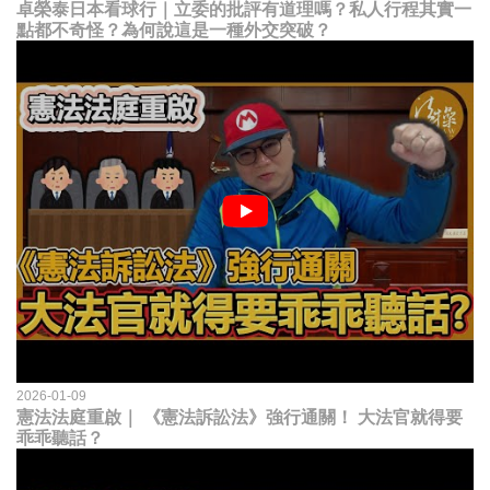
卓榮泰日本看球行｜立委的批評有道理嗎？私人行程其實一
點都不奇怪？為何說這是一種外交突破？
2026-01-09
憲法法庭重啟｜ 《憲法訴訟法》強行通關！ 大法官就得要
乖乖聽話？