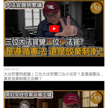
2025-10-23
大法官聲明惹議｜三位大法官變三位小法官？是遵循憲法，
還是放棄制衡立法權？