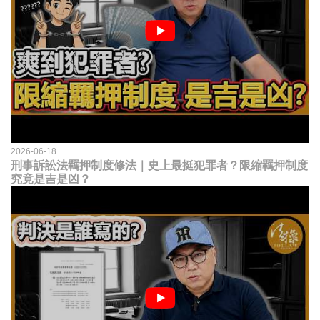
2026-06-18
刑事訴訟法羈押制度修法｜史上最挺犯罪者？限縮羈押制度
究竟是吉是凶？