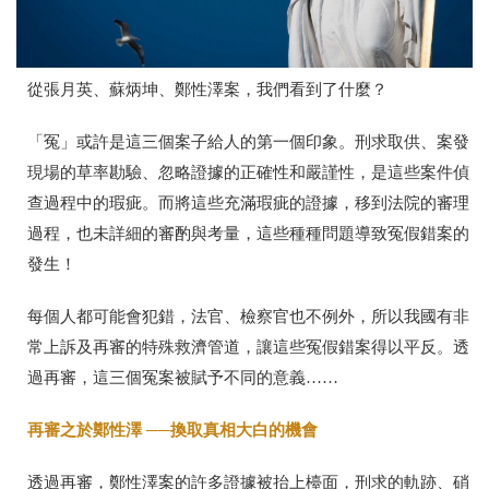
從張月英、蘇炳坤、鄭性澤案，我們看到了什麼？
「冤」或許是這三個案子給人的第一個印象。刑求取供、案發
現場的草率勘驗、忽略證據的正確性和嚴謹性，是這些案件偵
查過程中的瑕疵。而將這些充滿瑕疵的證據，移到法院的審理
過程，也未詳細的審酌與考量，這些種種問題導致冤假錯案的
發生！
每個人都可能會犯錯，法官、檢察官也不例外，所以我國有非
常上訴及再審的特殊救濟管道，讓這些冤假錯案得以平反。透
過再審，這三個冤案被賦予不同的意義……
再審之於鄭性澤 ──換取真相大白的機會
透過再審，鄭性澤案的許多證據被抬上檯面，刑求的軌跡、硝