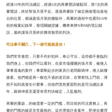
經過10年的司法纏訟，經過6次的再審聲請被駁回，第7次的再
審聲請，終於幫張月英平反。透過再審除了確定兩個電信基地
台的位置，都涵蓋張月英的攤販外，再審的過程中也看到10年
前的報案紀錄單，發現關鍵證據，機車車牌N和M的登記錯
誤，最終讓張月英終於獲得無罪的判決。
司法事不關己，下一個可能就是你！
我們常常會想，只要不作奸犯科，奉公守法，這些都不會臨到
我們身上，但我們可以看到，在菜市場擺攤的張月英，被捲入
肇事逃逸的案件；事業剛起步的家具行老闆蘇炳坤，捲入銀樓
搶案。他們都是再一般也不過的老百姓，在警察找上門前，渾
然不知到底發生什麼事，但他們竟然要面對的是司法纏訟多
年，蘇炳坤甚至還受有罪判決確定，入監服刑。
再審的重啟，的確需要一定的門檻，而目前的司法實務上，再
審的門檻的確是非常嚴格的。這也導致許多案件，即便在審理