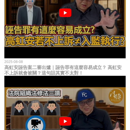
2025-08-08
高虹安誣告案二審出爐｜誣告罪有這麼容易成立？ 高虹安
不上訴就會被關？這句話其實不太對！