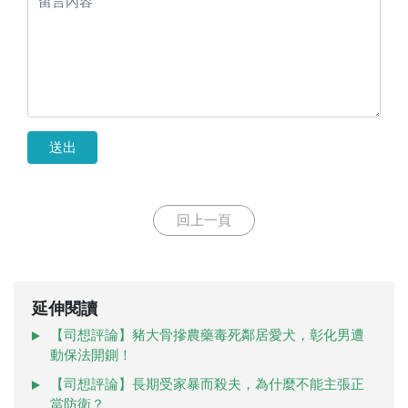
送出
回上一頁
延伸閱讀
【司想評論】豬大骨摻農藥毒死鄰居愛犬，彰化男遭
動保法開鍘！
【司想評論】長期受家暴而殺夫，為什麼不能主張正
當防衛？