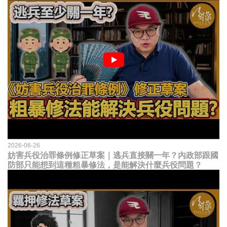
2026-06-26
妨害兵役治罪條例修正草案｜逃兵直接關一年？內政部跟國
防部只能想到這種粗暴修法，是能解決什麼兵役問題？