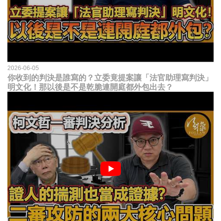
2026-06-05
你收到的判決是誰寫的？立委竟提案讓「法官助理寫判決」
明文化！那以後是不是乾脆連開庭都外包出去？