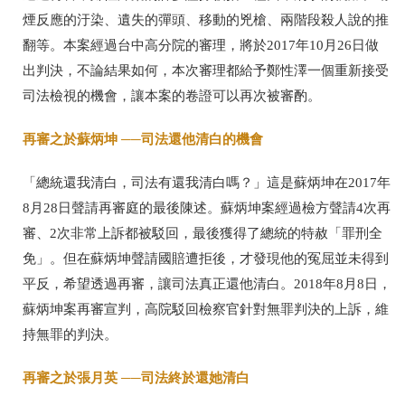
煙反應的汙染、遺失的彈頭、移動的兇槍、兩階段殺人說的推
翻等。本案經過台中高分院的審理，將於2017年10月26日做
出判決，不論結果如何，本次審理都給予鄭性澤一個重新接受
司法檢視的機會，讓本案的卷證可以再次被審酌。
再審之於蘇炳坤 ──司法還他清白的機會
「總統還我清白，司法有還我清白嗎？」這是蘇炳坤在2017年
8月28日聲請再審庭的最後陳述。蘇炳坤案經過檢方聲請4次再
審、2次非常上訴都被駁回，最後獲得了總統的特赦「罪刑全
免」。但在蘇炳坤聲請國賠遭拒後，才發現他的冤屈並未得到
平反，希望透過再審，讓司法真正還他清白。2018年8月8日，
蘇炳坤案再審宣判，高院駁回檢察官針對無罪判決的上訴，維
持無罪的判決。
再審之於張月英 ──司法終於還她清白