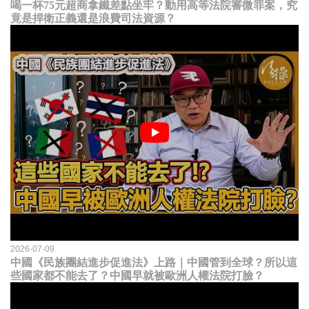
喝一杯75元超商拿鐵差點坐牢？動用高等法院審微罪案，究
竟是捍衛正義還是浪費司法資源？
2026-07-09
中國《民族團結進步促進法》上路｜中國管到全球？所以這
些國家都不能去了？中國早就被歐洲人權法院打臉？