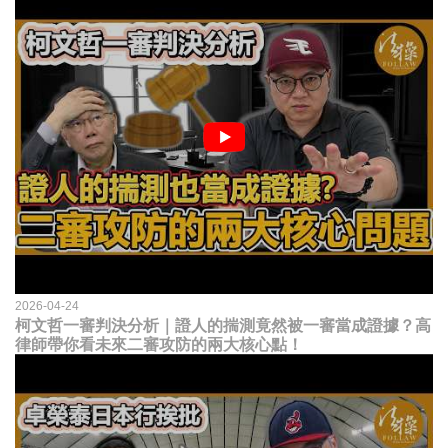
2026-04-24
柯文哲一審判決分析｜證人的揣測竟然被一審當成證據？高
律師帶你看未來二審攻防的兩大核心點！