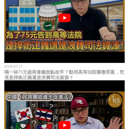
2026-07-17
喝一杯75元超商拿鐵差點坐牢？動用高等法院審微罪案，究
竟是捍衛正義還是浪費司法資源？