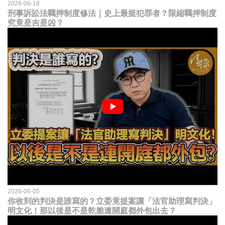
2026-06-18
刑事訴訟法羈押制度修法｜史上最挺犯罪者？限縮羈押制度
究竟是吉是凶？
2026-06-05
你收到的判決是誰寫的？立委竟提案讓「法官助理寫判決」
明文化！那以後是不是乾脆連開庭都外包出去？