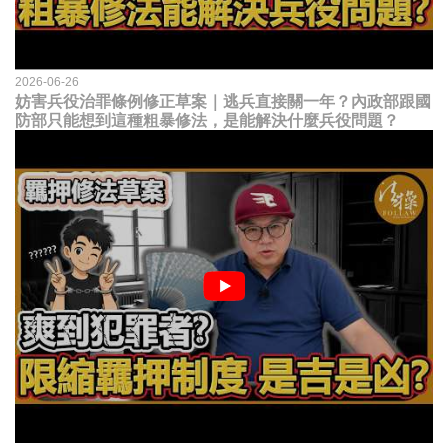
2026-06-26
妨害兵役治罪條例修正草案｜逃兵直接關一年？內政部跟國
防部只能想到這種粗暴修法，是能解決什麼兵役問題？