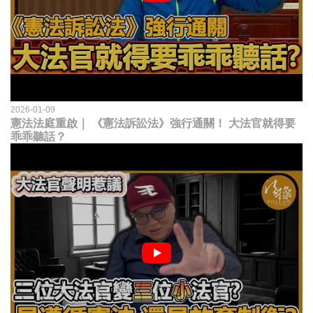
2026-01-09
憲法法庭重啟｜ 《憲法訴訟法》強行通關！ 大法官就得要
乖乖聽話？