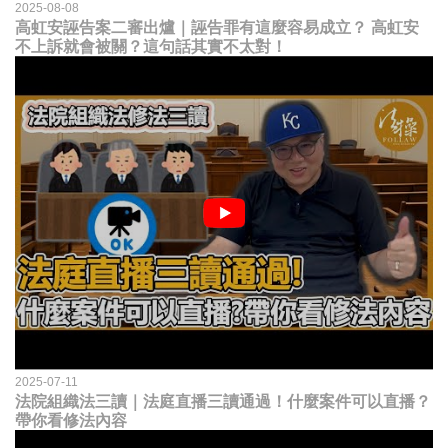
2025-08-08
高虹安誣告案二審出爐｜誣告罪有這麼容易成立？ 高虹安
不上訴就會被關？這句話其實不太對！
2025-07-11
法院組織法三讀｜法庭直播三讀通過！什麼案件可以直播？
帶你看修法內容