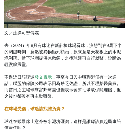
文／法操司想傳媒
去（2024）年8月有球迷在新莊棒球場看球，沒想到在9局下半
的關鍵時刻，竟然被異物砸到額頭，原來竟是天花板上的水泥
塊剝落。當下球團提供冰敷袋，之後球迷再自行就醫，診斷為
輕微腦震盪。
不過近日該球迷
，事至今日與中職聯盟僅有一次通
發文表示
話，聯盟的保險公司表示因為缺乏佐證，所以不理賠醫藥費。
而當日之主場球隊富邦球團也僅表示會幫忙爭取保險理賠，但
之後也都沒有再主動聯繫。
在球場受傷，球迷該找誰負責？
球迷在觀眾席上意外被水泥塊砸傷，這樣是誰應該負起民事賠
償責任呢？