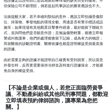
他證據足以證明自己是因為新莊棒球場的缺失而受到傷害。不
但保險公司不願理賠，倘若提起民事訴訟的勝算應該也不大。
法操提醒大家，若不幸碰到類似的意外，應該立即拍攝受傷部
位、掉落物、事發地點的環境全貌、周邊是否有警示標語或設
施等；如果現場有其他觀眾目擊事件經過，最好能留下聯絡方
式，並詢問他們是否願意作證；且無論傷勢輕重，都應立即報
警或叫救護車，他們的處理都會留下記錄，成為有力的物證；
而就醫後的診斷證明書、醫療收據也都是證明權益受損最直接
的證據。
由於需要足夠的證據才能證明自己確實有受到損害，所以當意
外發生時，反而更需要保持冷靜並及時進行證據保全，才能避
免自身的權益受損。
【不論是企業或個人，若您正面臨勞資爭
議、不動產糾紛或其他民刑事問題，都歡迎
立即填表預約律師諮詢，讓專業為您把
關。】