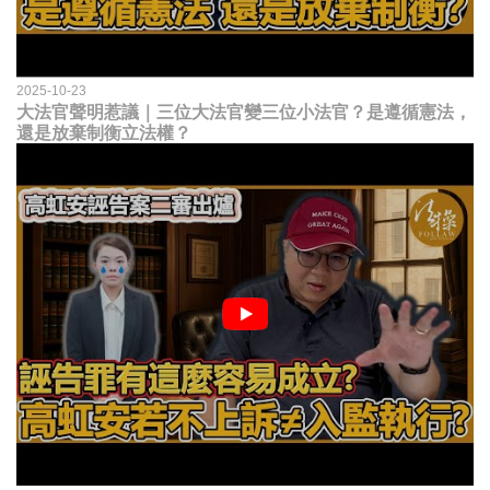
2025-10-23
大法官聲明惹議｜三位大法官變三位小法官？是遵循憲法，
還是放棄制衡立法權？