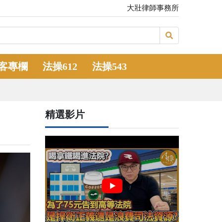
大壯律師事務所
客專欄
法操612
法操543
精選影片