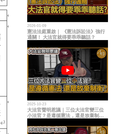
2026-01-09
憲法法庭重啟｜ 《憲法訴訟法》強行
通關！ 大法官就得要乖乖聽話？
2025-10-23
大法官聲明惹議｜三位大法官變三位
小法官？是遵循憲法，還是放棄制衡
立法權？