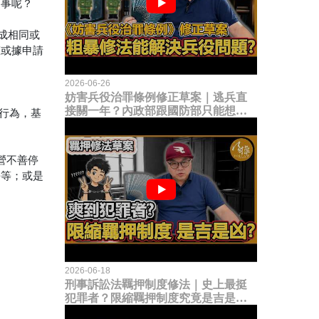
回事呢？
成相同或
權或據申請
2026-06-26
妨害兵役治罪條例修正草案｜逃兵直
接關一年？內政部跟國防部只能想到
權行為，基
這種粗暴修法，是能解決什麼兵役問
題？
營不善停
爭等；或是
2026-06-18
刑事訴訟法羈押制度修法｜史上最挺
犯罪者？限縮羈押制度究竟是吉是
凶？