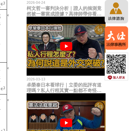
2026-04-24
柯文哲一審判決分析｜證人的揣測竟
然被一審當成證據？高律師帶你看未
來二審攻防的兩大核心點！
2026-03-13
卓榮泰日本看球行｜立委的批評有道
理嗎？私人行程其實一點都不奇怪？
為何說這是一種外交突破？