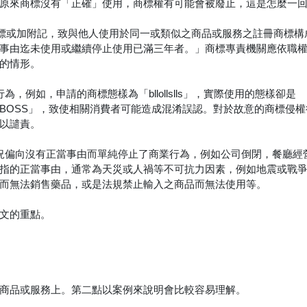
原來商標沒有「正確」使用，商標權有可能會被廢止，這是怎麼一
商標或加附記，致與他人使用於同一或類似之商品或服務之註冊商標構
事由迄未使用或繼續停止使用已滿三年者。」商標專責機關應依職
的情形。
例如，申請的商標態樣為「bllollslls」，實際使用的態樣卻是
商標「BOSS」，致使相關消費者可能造成混淆誤認。對於故意的商標侵
以譴責。
況偏向沒有正當事由而單純停止了商業行為，例如公司倒閉，餐廳經
指的正當事由，通常為天災或人禍等不可抗力因素，例如地震或戰
而無法銷售藥品，或是法規禁止輸入之商品而無法使用等。
文的重點。
商品或服務上。第二點以案例來說明會比較容易理解。