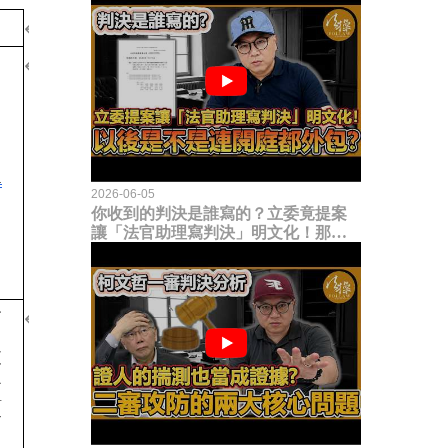
2026-06-05
你收到的判決是誰寫的？立委竟提案
讓「法官助理寫判決」明文化！那以
後是不是乾脆連開庭都外包出去？