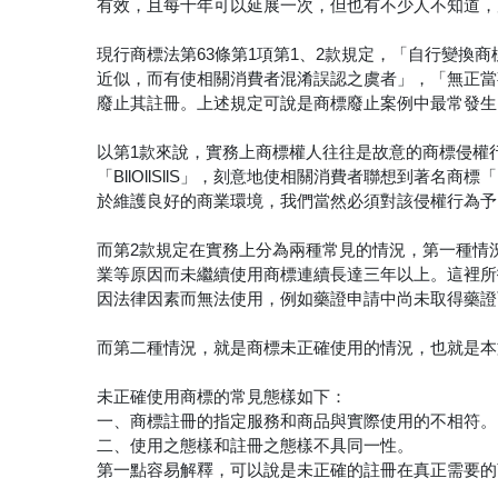
有效，且每十年可以延展一次，但也有不少人不知道，
現行商標法第63條第1項第1、2款規定，「自行變換
近似，而有使相關消費者混淆誤認之虞者」，「無正當
廢止其註冊。上述規定可說是商標廢止案例中最常發生
以第1款來說，實務上商標權人往往是故意的商標侵權行為，
「BllOllSllS」，刻意地使相關消費者聯想到著名
於維護良好的商業環境，我們當然必須對該侵權行為予
而第2款規定在實務上分為兩種常見的情況，第一種情
業等原因而未繼續使用商標連續長達三年以上。這裡所
因法律因素而無法使用，例如藥證申請中尚未取得藥證
而第二種情況，就是商標未正確使用的情況，也就是本
未正確使用商標的常見態樣如下：
一、商標註冊的指定服務和商品與實際使用的不相符。
二、使用之態樣和註冊之態樣不具同一性。
第一點容易解釋，可以說是未正確的註冊在真正需要的