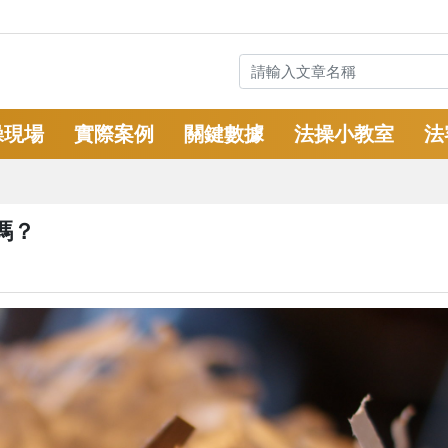
操現場
實際案例
關鍵數據
法操小教室
法
嗎？