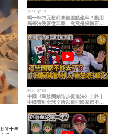
2026-07-17
喝一杯75元超商拿鐵差點坐牢？動用
高等法院審微罪案，究竟是捍衛正義
還是浪費司法資源？
2026-07-09
中國《民族團結進步促進法》上路｜
中國管到全球？所以這些國家都不能
去了？中國早就被歐洲人權法院打
臉？
日起算十年