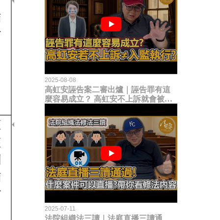
2025-08-08
高虹安誣告案二審出爐｜誣告罪有這
麼容易成立？ 高虹安不上訴就會被
關？這句話其實不太對！
2025-07-11
法院組織法三讀｜法庭直播三讀通