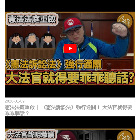
2026-01-09
憲法法庭重啟｜ 《憲法訴訟法》強行通關！ 大法官就得要
乖乖聽話？