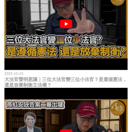
2025-10-23
大法官聲明惹議｜三位大法官變三位小法官？是遵循憲法，
還是放棄制衡立法權？