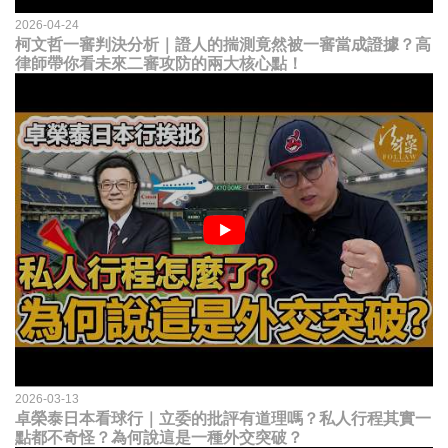
2026-04-24
柯文哲一審判決分析｜證人的揣測竟然被一審當成證據？高
律師帶你看未來二審攻防的兩大核心點！
2026-03-13
卓榮泰日本看球行｜立委的批評有道理嗎？私人行程其實一
點都不奇怪？為何說這是一種外交突破？