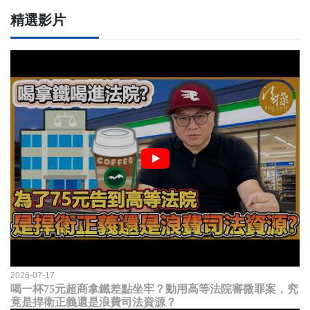
精選影片
2026-07-17
喝一杯75元超商拿鐵差點坐牢？動用高等法院審微罪案，究
竟是捍衛正義還是浪費司法資源？