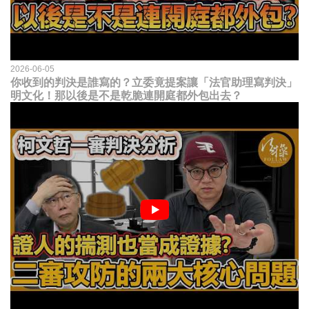
2026-06-05
你收到的判決是誰寫的？立委竟提案讓「法官助理寫判決」
明文化！那以後是不是乾脆連開庭都外包出去？