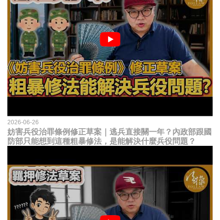
2026-06-26
妨害兵役治罪條例修正草案｜逃兵直接關一年？內政部跟國
防部只能想到這種粗暴修法，是能解決什麼兵役問題？