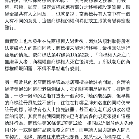
雜許多。依根據商標法第46條：「共有商標權之授權、再授
權、移轉、拋棄、設定質權或應有部分之移轉或設定質權，應
經全體共有人之同意。」也就是說，當商標共有人當中有一個
人有不同的意見，這個商標權的權利異動或主張就會變得窒礙
難行。
而實務上也常發生在先商標權人過世後，因無法順利取得所有
法定繼承人的書面同意，商標權未能進行移轉，最後無法進行
延展的情況。依商標法第47條第1項第2款，「商標權人死亡而
無繼承人者，商標權自商標權人死亡後消滅。」所以老店的商
標權歸屬問題，不得不早點進行規劃。
另一種常見的老店商標爭議為老店商標被搶註的問題。台灣的
經濟發展如同這些老店創辦人，在創辦初期歷經艱辛，排除萬
難，一步一腳印的逐漸打造出一個家喻戶曉的老品牌。但早期
的商標註冊風氣並不盛行，往往在打響品牌知名度的同時仍未
註冊商標，導致有心人士搶先註冊，甚至迫使老店必須改名經
營的情形。其實目前我國商標法已有相當多的規定來扼止這種
搶註行為。商標法第30條第1項第12款「相同或近似於他人先使
用於同一或類似商品或服務之商標，而申請人因與該他人間具
有契約、地緣、業務往來或其他關係，知悉他人商標存在，意