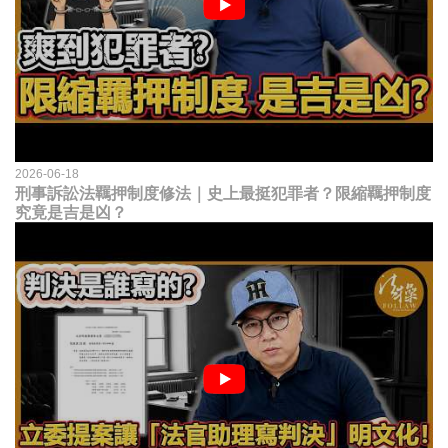
2026-06-18
刑事訴訟法羈押制度修法｜史上最挺犯罪者？限縮羈押制度
究竟是吉是凶？