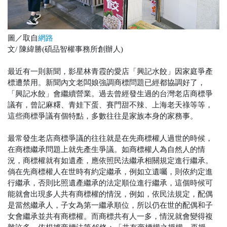
圖／取自
網路
文/ 陳緯勝(碩品智權事務所創辦人)
最近有一則新聞，影星林青霞的愛店「興記水餃」因家庭爭產
標遭禁用。新聞內文老闆娘強調商標問題已經都協調好了，
「興記水餃」會繼續營業。過去曾經發生過的台灣老店商標爭
議有，曾記麻糬、青娃下蛋、賽門甜不辣、上海老天祿等等，
這些商標爭議有個特點，多數往往是家族本身的家務事。
最常發生老店商標爭議的往往就是在先商標權人過世的時候，
在商標繼承問題上就先產生爭議。如商標權人為自然人的情
況，商標權就有如遺產，應依照民法繼承相關規定進行繼承。
倘在先商標權人在世時有約定繼承，例如立遺囑，則依約定進
行繼承，否則比照遺產繼承的法定順位進行繼承，這個時候可
能就會出現多人共有商標權的情況，例如，依民法規定，配偶
是當然繼承人，子女為第一繼承順位，所以仍在世的配偶和子
女會繼承並共有商標權。而商標共有人一多，情況就會變得複