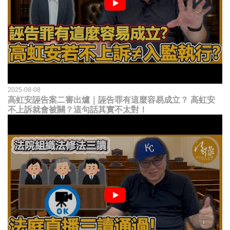
2025-08-08
高虹安誣告案二審出爐｜誣告罪有這麼容易成立？ 高虹安
不上訴就會被關？這句話其實不太對！