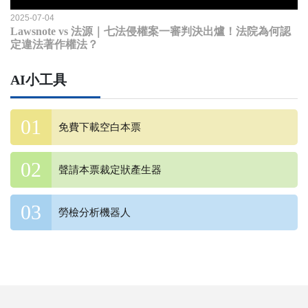
2025-07-04
Lawsnote vs 法源｜七法侵權案一審判決出爐！法院為何認
定違法著作權法？
AI小工具
免費下載空白本票
聲請本票裁定狀產生器
勞檢分析機器人