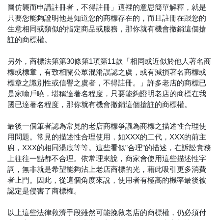
圖仿襲而申請註冊者，不得註冊」這裡的意思簡單解釋，就是
只要您能夠證明他是知道您的商標存在的，而且註冊在跟您的
生意相同或類似的指定商品或服務，那你就有機會撤銷這個搶
註的商標權。
另外，商標法第第30條第1項第11款「相同或近似於他人著名商
標或標章，有致相關公眾混淆誤認之虞，或有減損著名商標或
標章之識別性或信譽之虞者，不得註冊。」許多老店的商標已
是家喻戶曉，堪稱達著名程度，只要能夠證明老店的商標在我
國已達著名程度，那你就有機會撤銷這個搶註的商標權。
最後一個筆者認為常見的老店商標爭議為商標之描述性合理使
用問題。常見的描述性合理使用，如XXX的二代，XXX的前主
廚，XXX的相同湯底等等。這些看似”合理”的描述，在訴訟實務
上往往一點都不合理。依常理來說，商家會使用這些描述性字
詞，無非就是希望能夠沾上老店商標的光，藉此吸引更多消費
者上門。因此，從這個角度來說，使用者有極高的機率最後被
認定是侵害了商標權。
以上這些法律救濟手段雖然可能挽救老店的商標權，仍必須付