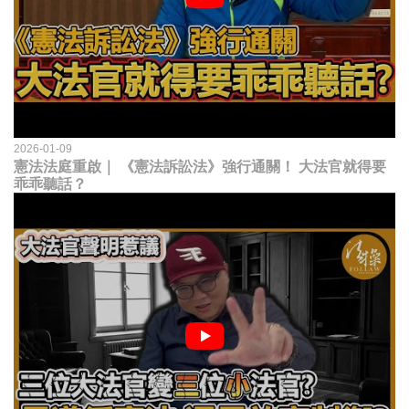
2026-01-09
憲法法庭重啟｜ 《憲法訴訟法》強行通關！ 大法官就得要
乖乖聽話？