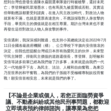
想到台灣也曾發生過陳水扁競選車隊遊行時被槍擊，還好未死
亡；李登輝被民眾潑墨水；也有馬英九被蛋襲或丟鞋。其實這
些舉動應該都要受到譴責，在進入民主政治時代，對政治人物
就算有不滿，也就是選票表達意向，不應該採取對人身攻擊的
手段，畢竟民主的價值就是在相互尊重。期許台灣未來也不要
再發生這些對政治人物人身攻擊的事件。
安倍遇刺，我深深感到難過，也支持小英總統決定在2022年7月
11日全國各級政府機關（構）、公立學校下半旗向安倍致哀的
決定，但我也想提醒台灣或日本所有熱愛民主的伙伴，未來堅
守民主陣營，捍衛民主價值的道路還很長，李登輝、彭明敏和
安倍等諸多前輩已經為我們做了許多事，未來就是由我們一代
又一代地接手下去，為民主、法治、人權和自由奮戰，為東亞
乃至世界的和平奮戰，為我們的子孫能不受極權專制奴役而奮
戰！願安倍首相安息，未來就是我們的事了。
【不論是企業或個人，若您正面臨勞資爭
議、不動產糾紛或其他民刑事問題，都歡迎
立即填表預約律師諮詢，讓專業為您把