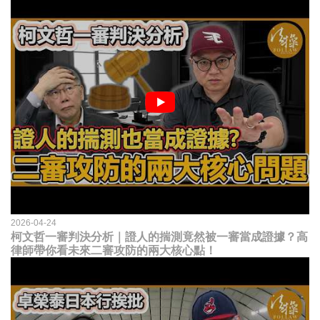
2026-04-24
柯文哲一審判決分析｜證人的揣測竟然被一審當成證據？高
律師帶你看未來二審攻防的兩大核心點！