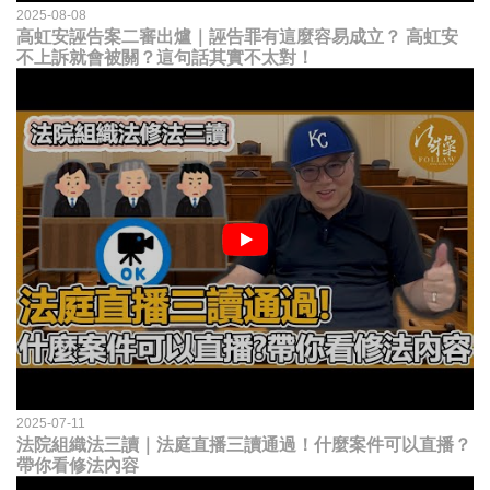
2025-08-08
高虹安誣告案二審出爐｜誣告罪有這麼容易成立？ 高虹安
不上訴就會被關？這句話其實不太對！
2025-07-11
法院組織法三讀｜法庭直播三讀通過！什麼案件可以直播？
帶你看修法內容