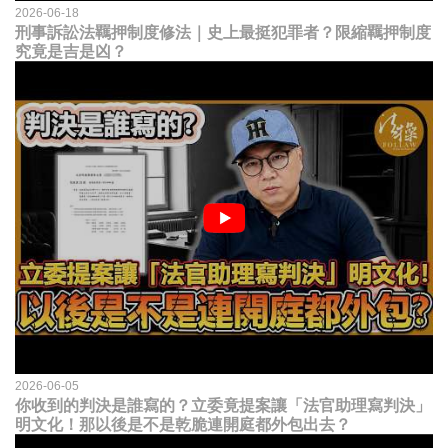
2026-06-18
刑事訴訟法羈押制度修法｜史上最挺犯罪者？限縮羈押制度
究竟是吉是凶？
2026-06-05
你收到的判決是誰寫的？立委竟提案讓「法官助理寫判決」
明文化！那以後是不是乾脆連開庭都外包出去？