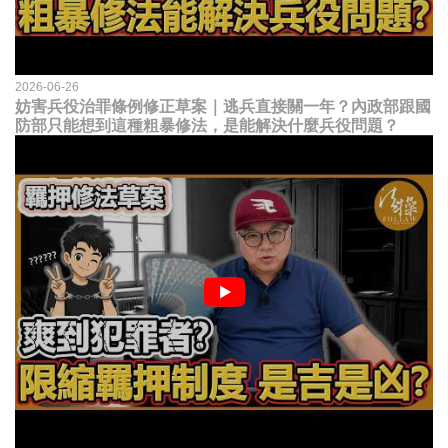
2026-06-26
妨害兵役治罪條例修正草案｜逃兵直接關一年？內政部跟國
防部只能想到這種粗暴修法，是能解決什麼兵役問題？