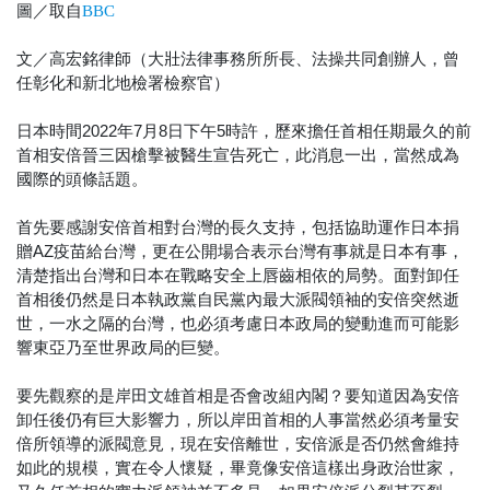
圖／取自
BBC
文／高宏銘律師（大壯法律事務所所長、法操共同創辦人，曾
任彰化和新北地檢署檢察官）
日本時間2022年7月8日下午5時許，歷來擔任首相任期最久的前
首相安倍晉三因槍擊被醫生宣告死亡，此消息一出，當然成為
國際的頭條話題。
首先要感謝安倍首相對台灣的長久支持，包括協助運作日本捐
贈AZ疫苗給台灣，更在公開場合表示台灣有事就是日本有事，
清楚指出台灣和日本在戰略安全上唇齒相依的局勢。面對卸任
首相後仍然是日本執政黨自民黨內最大派閥領袖的安倍突然逝
世，一水之隔的台灣，也必須考慮日本政局的變動進而可能影
響東亞乃至世界政局的巨變。
要先觀察的是岸田文雄首相是否會改組內閣？要知道因為安倍
卸任後仍有巨大影響力，所以岸田首相的人事當然必須考量安
倍所領導的派閥意見，現在安倍離世，安倍派是否仍然會維持
如此的規模，實在令人懷疑，畢竟像安倍這樣出身政治世家，