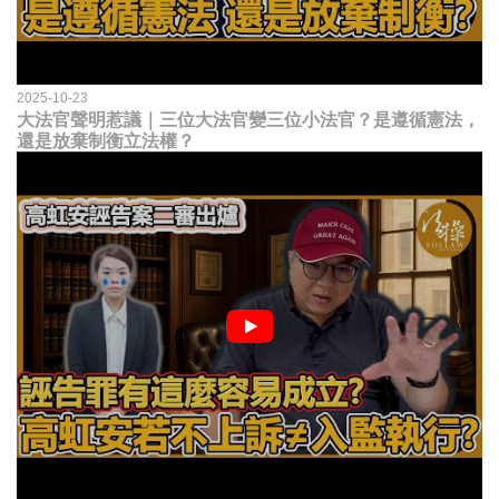
2025-10-23
大法官聲明惹議｜三位大法官變三位小法官？是遵循憲法，
還是放棄制衡立法權？