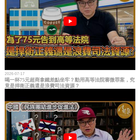
2026-07-17
喝一杯75元超商拿鐵差點坐牢？動用高等法院審微罪案，究
竟是捍衛正義還是浪費司法資源？