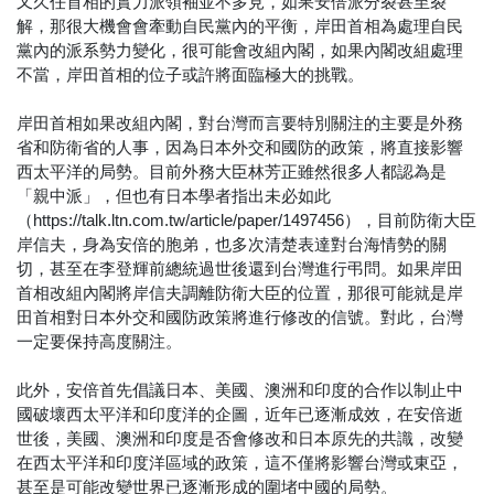
又久任首相的實力派領袖並不多見，如果安倍派分裂甚至裂
解，那很大機會會牽動自民黨內的平衡，岸田首相為處理自民
黨內的派系勢力變化，很可能會改組內閣，如果內閣改組處理
不當，岸田首相的位子或許將面臨極大的挑戰。
岸田首相如果改組內閣，對台灣而言要特別關注的主要是外務
省和防衛省的人事，因為日本外交和國防的政策，將直接影響
西太平洋的局勢。目前外務大臣林芳正雖然很多人都認為是
「親中派」，但也有日本學者指出未必如此
（https://talk.ltn.com.tw/article/paper/1497456），目前防衛大臣
岸信夫，身為安倍的胞弟，也多次清楚表達對台海情勢的關
切，甚至在李登輝前總統過世後還到台灣進行弔問。如果岸田
首相改組內閣將岸信夫調離防衛大臣的位置，那很可能就是岸
田首相對日本外交和國防政策將進行修改的信號。對此，台灣
一定要保持高度關注。
此外，安倍首先倡議日本、美國、澳洲和印度的合作以制止中
國破壞西太平洋和印度洋的企圖，近年已逐漸成效，在安倍逝
世後，美國、澳洲和印度是否會修改和日本原先的共識，改變
在西太平洋和印度洋區域的政策，這不僅將影響台灣或東亞，
甚至是可能改變世界已逐漸形成的圍堵中國的局勢。