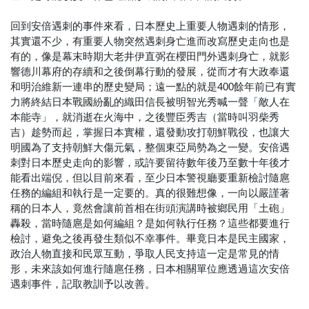
回到安倍遇刺的事件來看，日本歷史上重要人物遇刺的情形，
其實還不少，有重要人物突然遇刺身亡進而改寫歷史走向也是
有的，像是幕末時期大老井伊直弼在櫻田門外遇刺身亡，就影
響德川幕府的存續和之後倒幕行動的發展，從而才有大政奉還
和明治維新一連串的歷史變局；遠一點的就是400餘年前已有實
力將終結日本戰國紛亂的織田信長被明智光秀喊一聲「敵人在
本能寺」，就消逝在火海中，之後豐臣秀吉（當時叫羽柴秀
吉）趁勢而起，掌握日本實權，還發動攻打朝鮮戰役，也讓大
明國為了支持朝鮮大傷元氣，整個東亞局勢為之一變。安倍遇
刺對日本歷史走向的影響，或許要留待數年後乃至數十年後才
能看出端倪，但以目前來看，至少日本警視廳要重新檢討隨扈
任務的編組和執行是一定要的。真的很難想像，一向以嚴謹著
稱的日本人，竟然會讓前首相在街頭演講時被鄉民用「土砲」
轟殺，當時隨扈是如何編組？是如何執行任務？這些都要進行
檢討，避免之後再發生類似不幸事件。畢竟日本是民主國家，
政治人物直接和民眾互動，爭取人民支持這一定是常見的情
形，未來該如何進行隨扈任務，日本相關單位應透過這次安倍
遇刺事件，記取教訓予以改善。