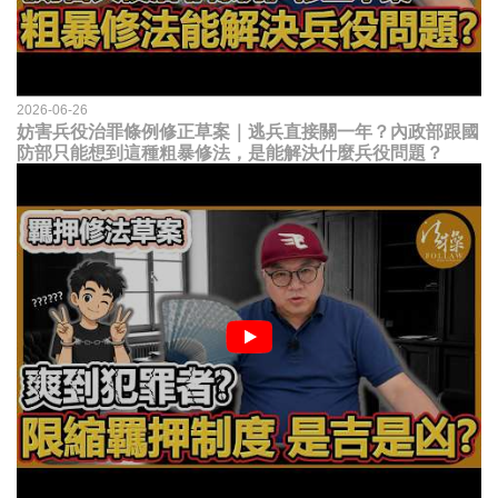
2026-06-26
妨害兵役治罪條例修正草案｜逃兵直接關一年？內政部跟國
防部只能想到這種粗暴修法，是能解決什麼兵役問題？