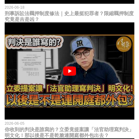
2026-06-18
刑事訴訟法羈押制度修法｜史上最挺犯罪者？限縮羈押制度
究竟是吉是凶？
2026-06-05
你收到的判決是誰寫的？立委竟提案讓「法官助理寫判決」
明文化！那以後是不是乾脆連開庭都外包出去？