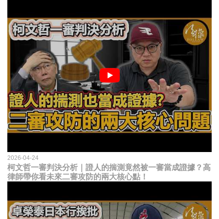
2026-04-24
柯文哲一審判決分析｜證人的揣測竟然被一審當成證據？高
律師帶你看未來二審攻防的兩大核心點！