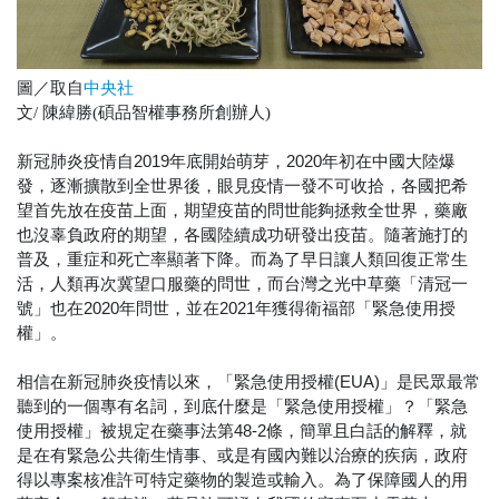
圖／取自
中央社
文/ 陳緯勝(碩品智權事務所創辦人)
新冠肺炎疫情自2019年底開始萌芽，2020年初在中國大陸爆
發，逐漸擴散到全世界後，眼見疫情一發不可收拾，各國把希
望首先放在疫苗上面，期望疫苗的問世能夠拯救全世界，藥廠
也沒辜負政府的期望，各國陸續成功研發出疫苗。隨著施打的
普及，重症和死亡率顯著下降。而為了早日讓人類回復正常生
活，人類再次冀望口服藥的問世，而台灣之光中草藥「清冠一
號」也在2020年問世，並在2021年獲得衛福部「緊急使用授
權」。
相信在新冠肺炎疫情以來，「緊急使用授權(EUA)」是民眾最常
聽到的一個專有名詞，到底什麼是「緊急使用授權」？「緊急
使用授權」被規定在藥事法第48-2條，簡單且白話的解釋，就
是在有緊急公共衛生情事、或是有國內難以治療的疾病，政府
得以專案核准許可特定藥物的製造或輸入。為了保障國人的用