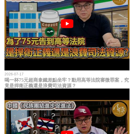
2026-07-17
喝一杯75元超商拿鐵差點坐牢？動用高等法院審微罪案，究
竟是捍衛正義還是浪費司法資源？