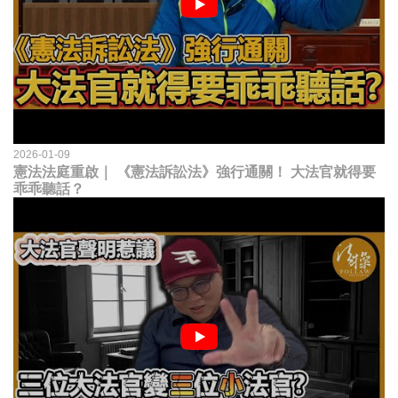
2026-01-09
憲法法庭重啟｜ 《憲法訴訟法》強行通關！ 大法官就得要
乖乖聽話？