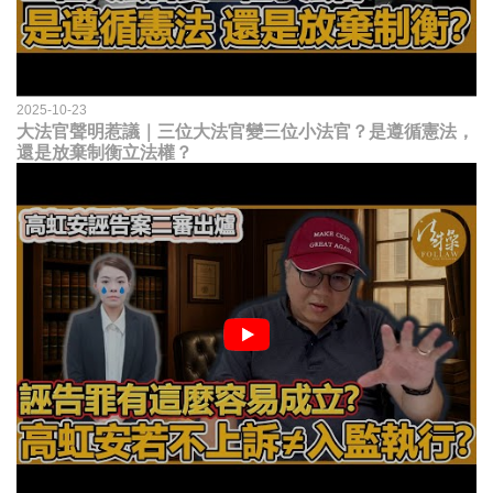
2025-10-23
大法官聲明惹議｜三位大法官變三位小法官？是遵循憲法，
還是放棄制衡立法權？