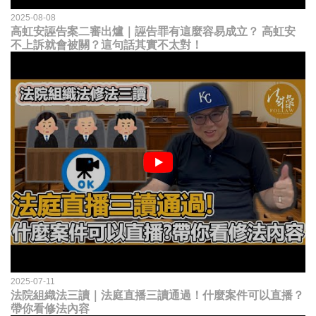
2025-08-08
高虹安誣告案二審出爐｜誣告罪有這麼容易成立？ 高虹安
不上訴就會被關？這句話其實不太對！
2025-07-11
法院組織法三讀｜法庭直播三讀通過！什麼案件可以直播？
帶你看修法內容