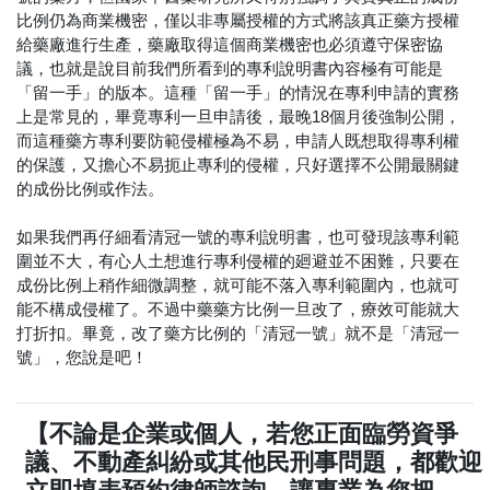
比例仍為商業機密，僅以非專屬授權的方式將該真正藥方授權
給藥廠進行生產，藥廠取得這個商業機密也必須遵守保密協
議，也就是說目前我們所看到的專利說明書內容極有可能是
「留一手」的版本。這種「留一手」的情況在專利申請的實務
上是常見的，畢竟專利一旦申請後，最晚18個月後強制公開，
而這種藥方專利要防範侵權極為不易，申請人既想取得專利權
的保護，又擔心不易扼止專利的侵權，只好選擇不公開最關鍵
的成份比例或作法。
如果我們再仔細看清冠一號的專利說明書，也可發現該專利範
圍並不大，有心人土想進行專利侵權的廻避並不困難，只要在
成份比例上稍作細微調整，就可能不落入專利範圍內，也就可
能不構成侵權了。不過中藥藥方比例一旦改了，療效可能就大
打折扣。畢竟，改了藥方比例的「清冠一號」就不是「清冠一
號」，您說是吧！
【不論是企業或個人，若您正面臨勞資爭
議、不動產糾紛或其他民刑事問題，都歡迎