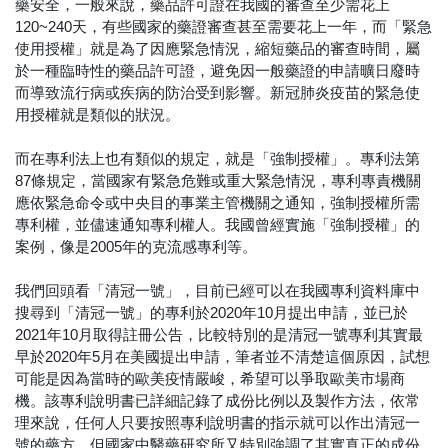
藥安全，一般來說，藥品許可證在我國的審查至少需花上
120~240天，有些國家的藥證審查甚至需要花上一年，而「緊急
使用授權」就是為了因應緊急情況，縮短藥品的審查時間，屬
於一種臨時性的藥品許可證，避免因一般藥證的申請曠日廢時
而導致流行病或疾病的防治受到影響。新冠肺炎疫苗的緊急使
用授權就是類似的狀況。
而在專利法上也有類似的規定，就是「強制授權」。專利法第
87條規定，當國家有緊急危難或重大緊急情況，專利專責機關
應依緊急命令或中央目的事業主管機關之通知，強制授權所需
專利權，並儘速通知專利權人。我國曾經實施「強制授權」的
案例，像是2005年的克流感專利等。
我們回頭看「清冠一號」，目前已經可以在我國專利資料庫中
搜尋到「清冠一號」的專利於2020年10月提出申請，並已於
2021年10月取得註冊公告，比較特別的是清冠一號專利其實最
早於2020年5月在美國提出申請，筆者並不清楚這個原因，試想
可能是因為當時的歐美疫情嚴峻，希望可以爭取歐美市場商
機。該專利說明書已詳細記錄了成份比例以及製作方法，依常
理來說，任何人只要按照專利說明書的指示就可以作出清冠一
號的藥方，但國家中醫藥研究所又特別強調了其實真正的成份