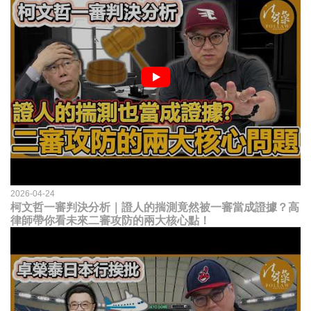
2026-04-24
柯文哲一審判決分析｜證人的揣測竟然被一審當成證據？高
律師帶你看未來二審攻防的兩大核心點！