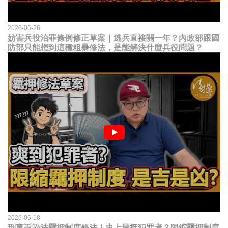
2026-06-26
妨害兵役治罪條例修正草案｜逃兵直接關一年？內政部跟國
防部只能想到這種粗暴修法，是能解決什麼兵役問題？
2026-06-18
刑事訴訟法羈押制度修法｜史上最挺犯罪者？限縮羈押制度