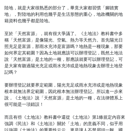
陸地，就是大家很熟悉的部分了，畢竟大家都習慣「腳踏實
地」，對陸地的利用也幾乎是生活形態的重心，地政機關的地
籍資料也幾乎都是陸地。
至於「天然富源」，就有很大爭議了。《土地法》教科書中多
稱「天然富源」是像陽光、空氣、熱力等天然力。首先陽光日
照充足是富源，那雨水充沛是富源嗎？地熱是一種現象，那要
如何界定其範圍？因為土地就應該可以辦理登記，既然土地法
說「天然富源」是土地的一種，那應該就要可以辦理登記，可
是大家有聽過陽光充足或雨水充沛或是地熱現象去辦理土地登
記嗎？
要辦理登記就要界定範圍，陽光充足或雨水充沛或是地熱現象
根本就無法界定範圍，因此根本無法辦理登記。所以進一步來
說，《土地法》說「天然富源」是土地的一種，在法律體系上
很可能是一項錯誤！
而且有些《土地法》教科書中還從《土地法》第1條規定內容來
強調《民法》和《土地法》關於「土地」的意義不同，似乎用
以強調《土地法》的重要性云云，更是讓人不禁眉頭一皺。國