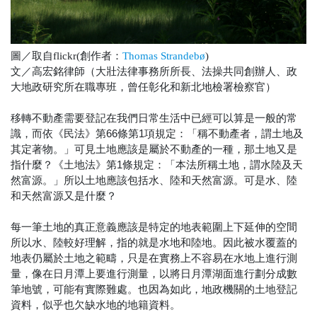
圖／取自flickr(創作者：
Thomas Strandebø
)
政
文／高宏銘律師（大壯法律事務所所長、法操共同創辦人、
大地政研究所在職專班
，曾任彰化和新北地檢署檢察官）
移轉不動產需要登記在我們日常生活中已經可以算是一般的常
識，而依《民法》第66條第1項規定：「稱不動產者，謂土地及
其定著物。」可見土地應該是屬於不動產的一種，那土地又是
指什麼？《土地法》第1條規定：「本法所稱土地，謂水陸及天
然富源。」所以土地應該包括水、陸和天然富源。可是水、陸
和天然富源又是什麼？
每一筆土地的真正意義應該是特定的地表範圍上下延伸的空間
所以水、陸較好理解，指的就是水地和陸地。因此被水覆蓋的
地表仍屬於土地之範疇，只是在實務上不容易在水地上進行測
量，像在日月潭上要進行測量，以將日月潭湖面進行劃分成數
筆地號，可能有實際難處。也因為如此，地政機關的土地登記
資料，似乎也欠缺水地的地籍資料。