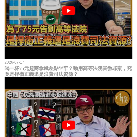
2026-07-17
喝一杯75元超商拿鐵差點坐牢？動用高等法院審微罪案，究
竟是捍衛正義還是浪費司法資源？