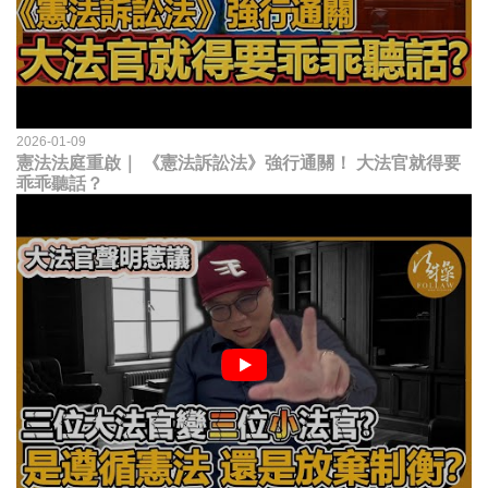
2026-01-09
憲法法庭重啟｜ 《憲法訴訟法》強行通關！ 大法官就得要
乖乖聽話？