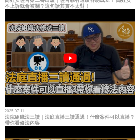
高虹安誣告案二審出爐｜誣告罪有這麼容易成立？ 高虹安
不上訴就會被關？這句話其實不太對！
2025-07-11
法院組織法三讀｜法庭直播三讀通過！什麼案件可以直播？
帶你看修法內容