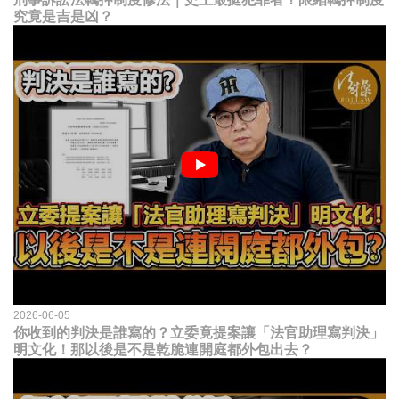
究竟是吉是凶？
2026-06-05
你收到的判決是誰寫的？立委竟提案讓「法官助理寫判決」
明文化！那以後是不是乾脆連開庭都外包出去？