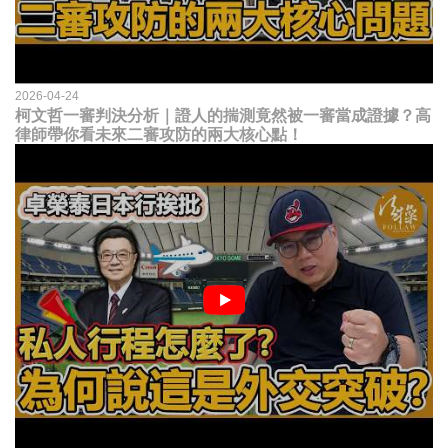
2026-04-24
柯文哲一審判決分析｜證人的揣測竟然被一審當成證據？高
律師帶你看未來二審攻防的兩大核心點！