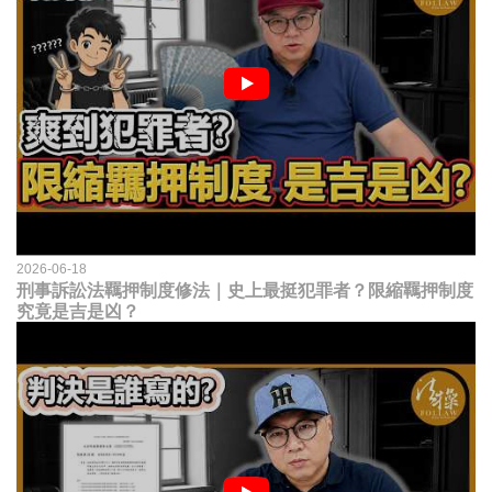
2026-06-18
刑事訴訟法羈押制度修法｜史上最挺犯罪者？限縮羈押制度
究竟是吉是凶？