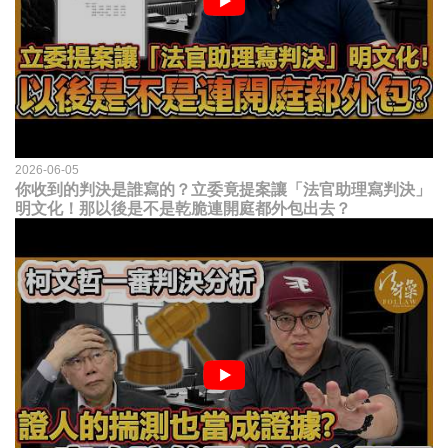
2026-06-05
你收到的判決是誰寫的？立委竟提案讓「法官助理寫判決」
明文化！那以後是不是乾脆連開庭都外包出去？