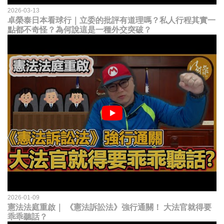
2026-03-13
卓榮泰日本看球行｜立委的批評有道理嗎？私人行程其實一
點都不奇怪？為何說這是一種外交突破？
2026-01-09
憲法法庭重啟｜ 《憲法訴訟法》強行通關！ 大法官就得要
乖乖聽話？