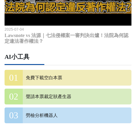
2025-07-04
Lawsnote vs 法源｜七法侵權案一審判決出爐！法院為何認
定違法著作權法？
AI小工具
免費下載空白本票
聲請本票裁定狀產生器
勞檢分析機器人