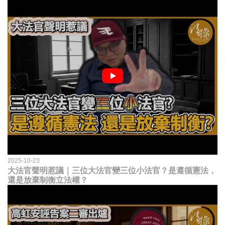
2025-10-23
大法官聲明惹議｜三位大法官變三位小法官？是遵循憲法，
還是放棄制衡立法權？