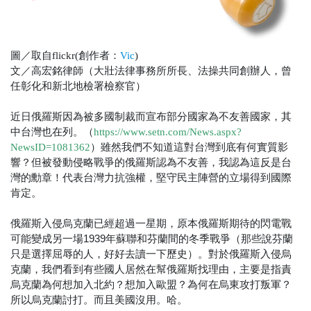
圖／取自flickr(創作者：
Vic
)
文／高宏銘律師（大壯法律事務所所長、法操共同創辦人，曾
任彰化和新北地檢署檢察官）
近日俄羅斯因為被多國制裁而宣布部分國家為不友善國家，其
中台灣也在列。（
https://www.setn.com/News.aspx?
）雖然我們不知道這對台灣到底有何實質影
NewsID=1081362
響？但被發動侵略戰爭的俄羅斯認為不友善，我認為這反是台
灣的勳章！代表台灣力抗強權，堅守民主陣營的立場得到國際
肯定。
俄羅斯入侵烏克蘭已經超過一星期，原本俄羅斯期待的閃電戰
可能變成另一場1939年蘇聯和芬蘭間的冬季戰爭（那些說芬蘭
只是選擇屈辱的人，好好去讀一下歷史）。對於俄羅斯入侵烏
克蘭，我們看到有些國人居然在幫俄羅斯找理由，主要是指責
烏克蘭為何想加入北約？想加入歐盟？為何在烏東攻打叛軍？
所以烏克蘭討打。而且美國沒用。哈。