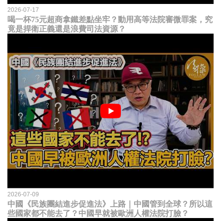
2026-07-17
喝一杯75元超商拿鐵差點坐牢？動用高等法院審微罪案，究
竟是捍衛正義還是浪費司法資源？
2026-07-09
中國《民族團結進步促進法》上路｜中國管到全球？所以這
些國家都不能去了？中國早就被歐洲人權法院打臉？