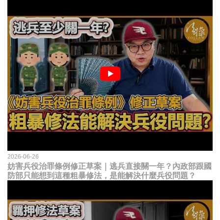
2026-06-26
妨害兵役治罪條例修正草案｜逃兵直接關一年？內政部跟國
防部只能想到這種粗暴修法，是能解決什麼兵役問題？