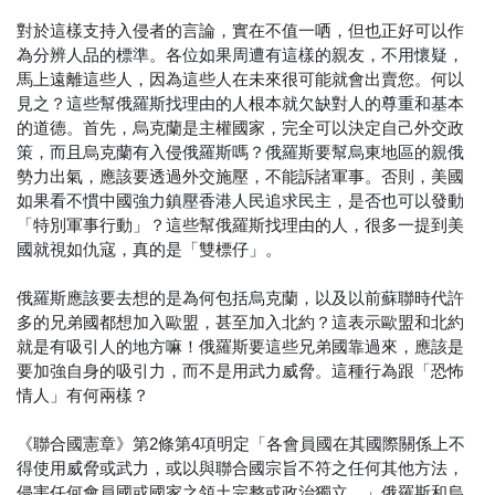
對於這樣支持入侵者的言論，實在不值一哂，但也正好可以作
為分辨人品的標準。各位如果周遭有這樣的親友，不用懷疑，
馬上遠離這些人，因為這些人在未來很可能就會出賣您。何以
見之？這些幫俄羅斯找理由的人根本就欠缺對人的尊重和基本
的道德。首先，烏克蘭是主權國家，完全可以決定自己外交政
策，而且烏克蘭有入侵俄羅斯嗎？俄羅斯要幫烏東地區的親俄
勢力出氣，應該要透過外交施壓，不能訴諸軍事。否則，美國
如果看不慣中國強力鎮壓香港人民追求民主，是否也可以發動
「特別軍事行動」？這些幫俄羅斯找理由的人，很多一提到美
國就視如仇寇，真的是「雙標仔」。
俄羅斯應該要去想的是為何包括烏克蘭，以及以前蘇聯時代許
多的兄弟國都想加入歐盟，甚至加入北約？這表示歐盟和北約
就是有吸引人的地方嘛！俄羅斯要這些兄弟國靠過來，應該是
要加強自身的吸引力，而不是用武力威脅。這種行為跟「恐怖
情人」有何兩樣？
《聯合國憲章》第2條第4項明定「各會員國在其國際關係上不
得使用威脅或武力，或以與聯合國宗旨不符之任何其他方法，
侵害任何會員國或國家之領土完整或政治獨立。」俄羅斯和烏