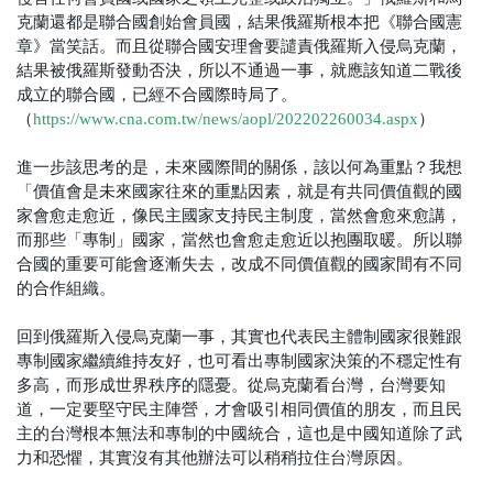
克蘭還都是聯合國創始會員國，結果俄羅斯根本把《聯合國憲
章》當笑話。而且從聯合國安理會要譴責俄羅斯入侵烏克蘭，
結果被俄羅斯發動否決，所以不通過一事，就應該知道二戰後
成立的聯合國，已經不合國際時局了。
（
）
https://www.cna.com.tw/news/aopl/202202260034.aspx
進一步該思考的是，未來國際間的關係，該以何為重點？我想
「價值會是未來國家往來的重點因素，就是有共同價值觀的國
家會愈走愈近，像民主國家支持民主制度，當然會愈來愈講，
而那些「專制」國家，當然也會愈走愈近以抱團取暖。所以聯
合國的重要可能會逐漸失去，改成不同價值觀的國家間有不同
的合作組織。
回到俄羅斯入侵烏克蘭一事，其實也代表民主體制國家很難跟
專制國家繼續維持友好，也可看出專制國家決策的不穩定性有
多高，而形成世界秩序的隱憂。從烏克蘭看台灣，台灣要知
道，一定要堅守民主陣營，才會吸引相同價值的朋友，而且民
主的台灣根本無法和專制的中國統合，這也是中國知道除了武
力和恐懼，其實沒有其他辦法可以稍稍拉住台灣原因。