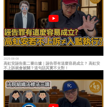
2025-08-08
高虹安誣告案二審出爐｜誣告罪有這麼容易成立？ 高虹安
不上訴就會被關？這句話其實不太對！