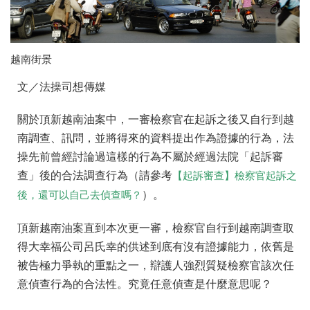
越南街景
文／法操司想傳媒
關於頂新越南油案中，一審檢察官在起訴之後又自行到越
南調查、訊問，並將得來的資料提出作為證據的行為，法
操先前曾經討論過這樣的行為不屬於經過法院「起訴審
查」後的合法調查行為（請參考
【起訴審查】檢察官起訴之
）。
後，還可以自己去偵查嗎？
頂新越南油案直到本次更一審，檢察官自行到越南調查取
得大幸福公司呂氏幸的供述到底有沒有證據能力，依舊是
被告極力爭執的重點之一，辯護人強烈質疑檢察官該次任
意偵查行為的合法性。究竟任意偵查是什麼意思呢？