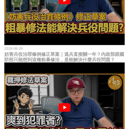
2026-06-26
妨害兵役治罪條例修正草案｜逃兵直接關一年？內政部跟國
防部只能想到這種粗暴修法，是能解決什麼兵役問題？