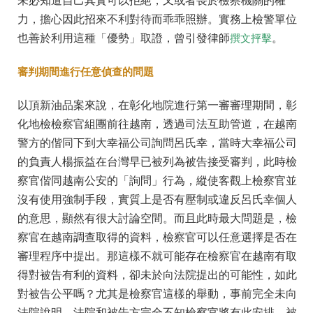
未必知道自己其實可以拒絕，又或者畏於檢察機關的權
力，擔心因此招來不利對待而乖乖照辦。實務上檢警單位
也善於利用這種「優勢」取證，曾引發律師
。
撰文抨擊
審判期間進行任意偵查的問題
以頂新油品案來說，在彰化地院進行第一審審理期間，彰
化地檢檢察官組團前往越南，透過司法互助管道，在越南
警方的偕同下到大幸福公司詢問呂氏幸，當時大幸福公司
的負責人楊振益在台灣早已被列為被告接受審判，此時檢
察官偕同越南公安的「詢問」行為，縱使客觀上檢察官並
沒有使用強制手段，實質上是否有壓制或違反呂氏幸個人
的意思，顯然有很大討論空間。而且此時最大問題是，檢
察官在越南調查取得的資料，檢察官可以任意選擇是否在
審理程序中提出。那這樣不就可能存在檢察官在越南有取
得對被告有利的資料，卻未於向法院提出的可能性，如此
對被告公平嗎？尤其是檢察官這樣的舉動，事前完全未向
法院說明，法院和被告方完全不知檢察官將有此安排，被