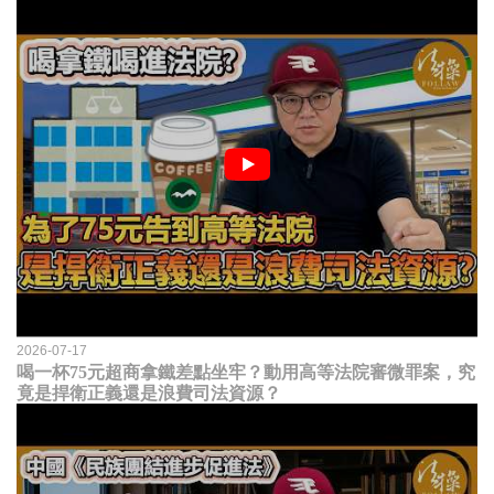
2026-07-17
喝一杯75元超商拿鐵差點坐牢？動用高等法院審微罪案，究
竟是捍衛正義還是浪費司法資源？