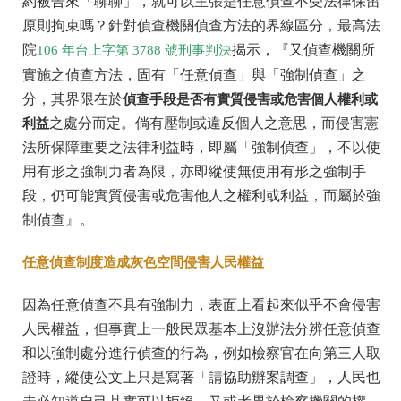
約被告來「聊聊」，就可以主張是任意偵查不受法律保留
原則拘束嗎？針對偵查機關偵查方法的界線區分，最高法
院
揭示，『又偵查機關所
106 年台上字第 3788 號刑事判決
實施之偵查方法，固有「任意偵查」與「強制偵查」之
分，其界限在於
偵查手段是否有實質侵害或危害個人權利或
利益
之處分而定。倘有壓制或違反個人之意思，而侵害憲
法所保障重要之法律利益時，即屬「強制偵查」，不以使
用有形之強制力者為限，亦即縱使無使用有形之強制手
段，仍可能實質侵害或危害他人之權利或利益，而屬於強
制偵查』。
任意偵查制度造成灰色空間侵害人民權益
因為任意偵查不具有強制力，表面上看起來似乎不會侵害
人民權益，但事實上一般民眾基本上沒辦法分辨任意偵查
和以強制處分進行偵查的行為，例如檢察官在向第三人取
證時，縱使公文上只是寫著「請協助辦案調查」，人民也