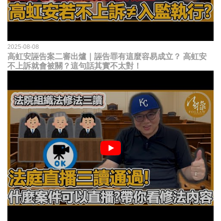
2025-08-08
高虹安誣告案二審出爐｜誣告罪有這麼容易成立？ 高虹安
不上訴就會被關？這句話其實不太對！