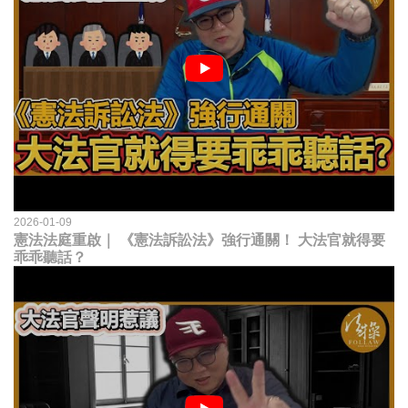
2026-01-09
憲法法庭重啟｜ 《憲法訴訟法》強行通關！ 大法官就得要
乖乖聽話？