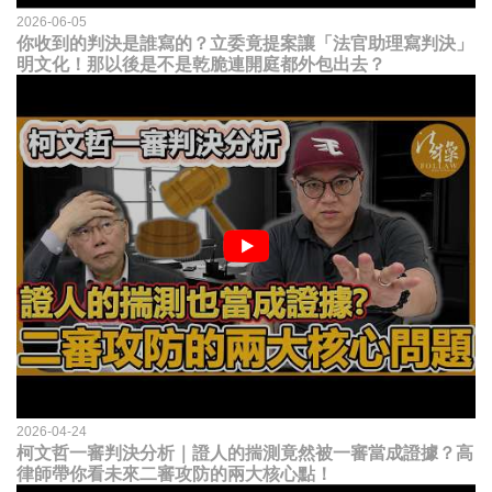
2026-06-05
你收到的判決是誰寫的？立委竟提案讓「法官助理寫判決」
明文化！那以後是不是乾脆連開庭都外包出去？
2026-04-24
柯文哲一審判決分析｜證人的揣測竟然被一審當成證據？高
律師帶你看未來二審攻防的兩大核心點！