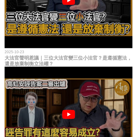
2025-10-23
大法官聲明惹議｜三位大法官變三位小法官？是遵循憲法，
還是放棄制衡立法權？