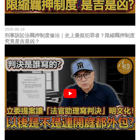
2026-06-18
刑事訴訟法羈押制度修法｜史上最挺犯罪者？限縮羈押制度
究竟是吉是凶？