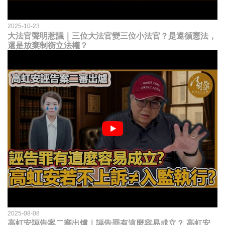
2025-10-23
大法官聲明惹議｜三位大法官變三位小法官？是遵循憲法，
還是放棄制衡立法權？
2025-08-08
高虹安誣告案二審出爐｜誣告罪有這麼容易成立？ 高虹安