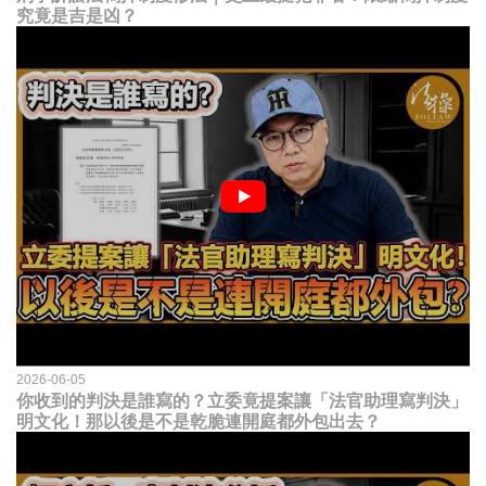
究竟是吉是凶？
2026-06-05
你收到的判決是誰寫的？立委竟提案讓「法官助理寫判決」
明文化！那以後是不是乾脆連開庭都外包出去？