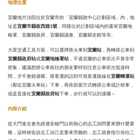
地理位置
宜蘭地方法院位於宜蘭市的「宜蘭縣政中心計劃區域」內，地
宜蘭市縣政西路1號
址是
，同樣位於計劃區域內的還有宜蘭地
檢署、宜蘭縣政府、宜蘭縣議會、宜蘭縣史館等等。
宜蘭站
大眾交通工具方面，可以選擇搭火車到
，再轉搭公車到
宜蘭縣政府站
宜蘭地檢署站
或
，不過宜蘭的公車班次不算非常
密集，建議想搭公車前往的朋友要特別注意公車班次抵達時
宜蘭轉運站
間，才不會錯過喔。搭客運的話則可視客運路線在
（鄰近宜蘭火車站）下車，再依前面方式轉搭公車或計程車，
宜蘭縣政府站
或是直接在
下車，步行就可以到達囉～
內部介紹
從大門進去會先經過安檢門以和熱心的志工詢問要來辦什麼業
務，這時候告訴志工自己是要來旁聽的，志工就會指引你往二