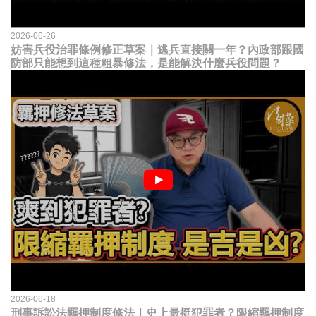
2026-06-26
妨害兵役治罪條例修正草案｜逃兵直接關一年？內政部跟國
防部只能想到這種粗暴修法，是能解決什麼兵役問題？
2026-06-18
刑事訴訟法羈押制度修法｜史上最挺犯罪者？限縮羈押制度