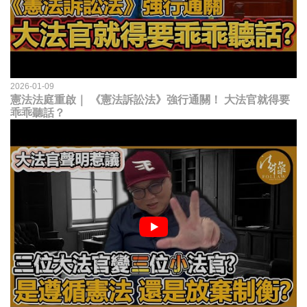
2026-01-09
憲法法庭重啟｜ 《憲法訴訟法》強行通關！ 大法官就得要
乖乖聽話？