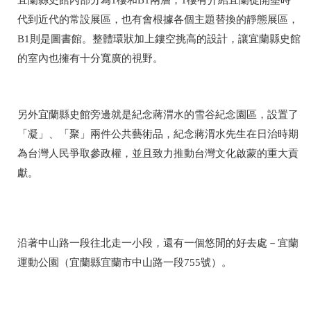
宜蘭縣史館內部分為1樓和B1兩層，1樓有介紹宜蘭從開墾時
代到近代的常設展區，也有會根據各個主題替換的靜態展區，
B1則是圖書館。整體環狀加上鏤空挑高的設計，讓宜蘭縣史館
的室內也擁有十分寬廣的視野。
另外宜蘭縣史館旁邊就是紀念蔣渭水的雪谷紀念園區，設置了
「凝」、「聚」兩件公共藝術品，紀念蔣渭水先生在日治時期
為台灣人民爭取參政權，並且致力推動台灣文化啟蒙的重大貢
獻。
沿著中山路一段往北走一小段，還有一個悠閒的好去處－宜蘭
運動公園（
宜蘭縣宜蘭市中山路一段755號
）。