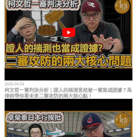
2026-04-24
柯文哲一審判決分析｜證人的揣測竟然被一審當成證據？高
律師帶你看未來二審攻防的兩大核心點！