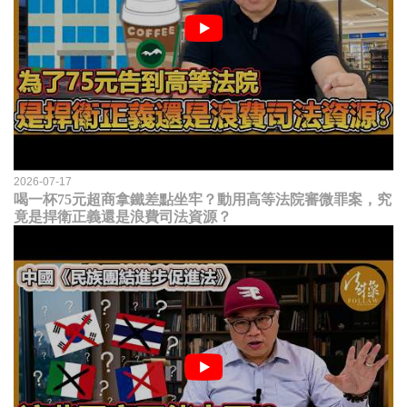
2026-07-17
喝一杯75元超商拿鐵差點坐牢？動用高等法院審微罪案，究
竟是捍衛正義還是浪費司法資源？