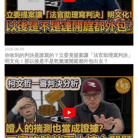
2026-06-05
你收到的判決是誰寫的？立委竟提案讓「法官助理寫判決」
明文化！那以後是不是乾脆連開庭都外包出去？