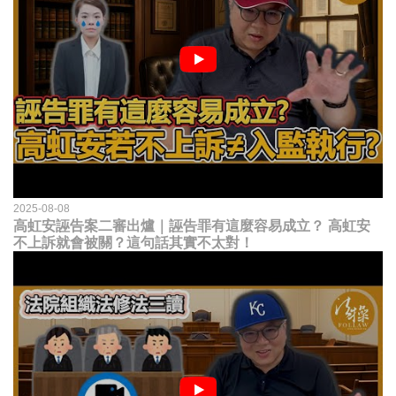
2025-08-08
高虹安誣告案二審出爐｜誣告罪有這麼容易成立？ 高虹安
不上訴就會被關？這句話其實不太對！