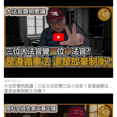
2025-10-23
大法官聲明惹議｜三位大法官變三位小法官？是遵循憲法，
還是放棄制衡立法權？