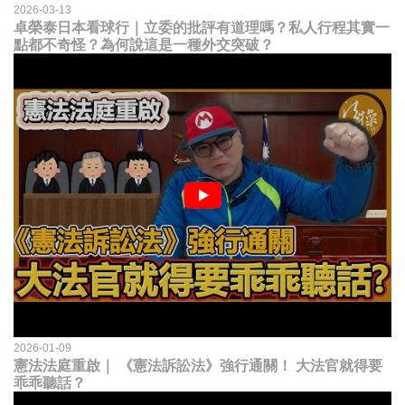
2026-03-13
卓榮泰日本看球行｜立委的批評有道理嗎？私人行程其實一
點都不奇怪？為何說這是一種外交突破？
2026-01-09
憲法法庭重啟｜ 《憲法訴訟法》強行通關！ 大法官就得要
乖乖聽話？