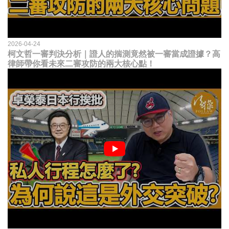
2026-04-24
柯文哲一審判決分析｜證人的揣測竟然被一審當成證據？高
律師帶你看未來二審攻防的兩大核心點！