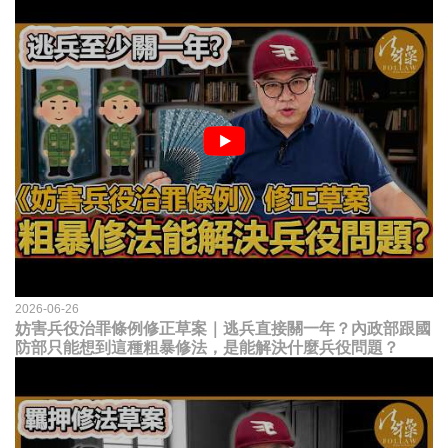
2026-06-26
妨害兵役治罪條例修正草案｜逃兵直接關一年？內政部跟國
防部只能想到這種粗暴修法，是能解決什麼兵役問題？