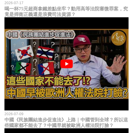
2026-07-17
喝一杯75元超商拿鐵差點坐牢？動用高等法院審微罪案，究
竟是捍衛正義還是浪費司法資源？
2026-07-09
中國《民族團結進步促進法》上路｜中國管到全球？所以這
些國家都不能去了？中國早就被歐洲人權法院打臉？