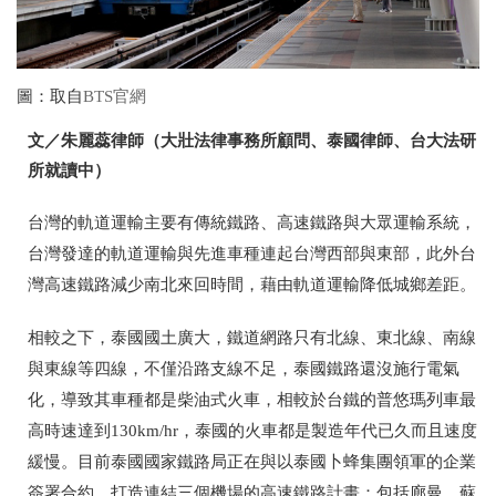
圖：取自
BTS官網
文／朱麗蕊律師（大壯法律事務所顧問、泰國律師、台大法研
所就讀中）
台灣的軌道運輸主要有傳統鐵路、高速鐵路與大眾運輸系統，
台灣發達的軌道運輸與先進車種連起台灣西部與東部，此外台
灣高速鐵路減少南北來回時間，藉由軌道運輸降低城鄉差距。
相較之下，泰國國土廣大，鐵道網路只有北線、東北線、南線
與東線等四線，不僅沿路支線不足，泰國鐵路還沒施行電氣
化，導致其車種都是柴油式火車，相較於台鐵的普悠瑪列車最
高時速達到130km/hr，泰國的火車都是製造年代已久而且速度
緩慢。目前泰國國家鐵路局正在與以泰國卜蜂集團領軍的企業
簽署合約，打造連結三個機場的高速鐵路計畫：包括廊曼、蘇