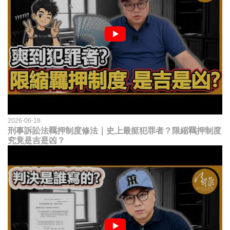
2026-06-18
刑事訴訟法羈押制度修法｜史上最挺犯罪者？限縮羈押制度
究竟是吉是凶？