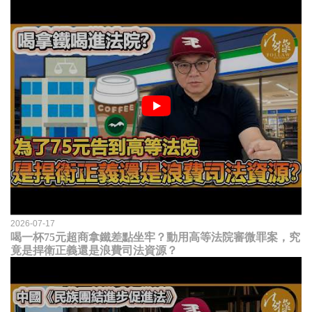
2026-07-17
喝一杯75元超商拿鐵差點坐牢？動用高等法院審微罪案，究
竟是捍衛正義還是浪費司法資源？