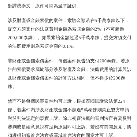
翻譯成泰文，原件可納為呈堂証供。
涉及財產或金錢索償的案件，索賠金額若在5千萬泰銖以下，
提交方須支付的法庭費用金額為索賠金額的2%（不可超過
200,000泰銖）。如果索賠金額超過5千萬泰銖，提交方須支付
的法庭費用則為索賠金額的0.1%。
非財產或金錢索償案件，每個案件原告須支付200泰銖。若原
告的索償要求屬於部分涉及財產及金錢，法庭費用的計算與涉
及財產或金錢索償案件的計算方法相同，但不得少於200泰
銖。
然而不是每個民事案件均可上訴，根據泰國民訴訟法第224
條，若案件内涉及財產或金錢不超過5萬泰銖則禁止雙方申請
對於判決認定的事實上訴。除非初審法庭的審判法官有寫反對
審判或是給意見說有足夠原因即可上訴。若沒有前開意見，將
須獲得初審首席法官或區域首席法官的同意才可上訴。