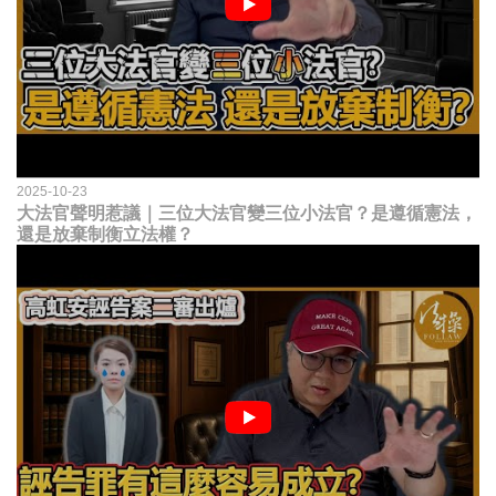
2025-10-23
大法官聲明惹議｜三位大法官變三位小法官？是遵循憲法，
還是放棄制衡立法權？