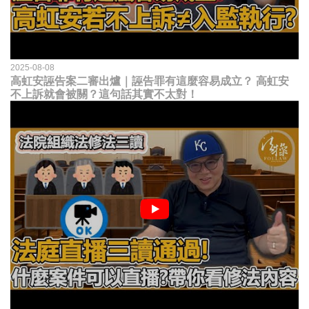
2025-08-08
高虹安誣告案二審出爐｜誣告罪有這麼容易成立？ 高虹安
不上訴就會被關？這句話其實不太對！