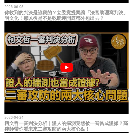
2026-06-05
你收到的判決是誰寫的？立委竟提案讓「法官助理寫判決」
明文化！那以後是不是乾脆連開庭都外包出去？
2026-04-24
柯文哲一審判決分析｜證人的揣測竟然被一審當成證據？高
律師帶你看未來二審攻防的兩大核心點！