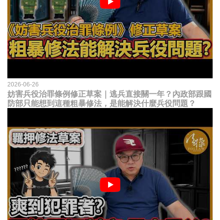
2026-06-26
妨害兵役治罪條例修正草案｜逃兵直接關一年？內政部跟國
防部只能想到這種粗暴修法，是能解決什麼兵役問題？