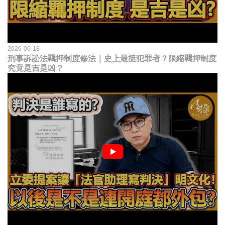
2026-06-18
刑事訴訟法羈押制度修法｜史上最挺犯罪者？限縮羈押制度
究竟是吉是凶？