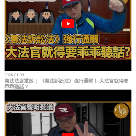
2026-01-09
憲法法庭重啟｜ 《憲法訴訟法》強行通關！ 大法官就得要
乖乖聽話？