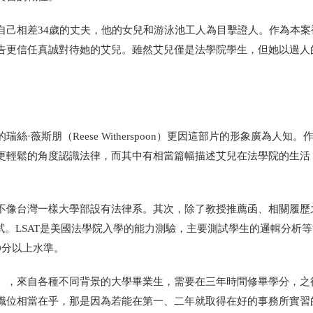
自己相差34歲的丈夫，他的女兒和游泳池工人為目擊證人。作為本案
告更信任真誠對待她的艾兒。雖然艾兒僅是法學院學生，但她以過人
薇斯朋（Reese Witherspoon）更因這部片的形象廣為人知。
更輕鬆的角度認識法律，而其中有相當篇幅描述艾兒在法學院的生活
不像台灣一樣大學部設有法律系。其次，除了教授推薦函、相關履歷
n Test）考試。LSAT是美國法學院入學的能力測驗，主要測試學生的邏輯分析
70分以上水準。
簡稱J.D.），來自各種不同背景的大學畢業生，需要在三年時間修畢學分，
職位相當在乎，那是因為若能在第一、二年就取得在好的事務所實習