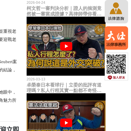
2026-04-24
柯文哲一審判決分析｜證人的揣測竟
然被一審當成證據？高律師帶你看未
來二審攻防的兩大核心點！
並重視老
要迎戰老
ubert案
的結論，
2026-03-13
卓榮泰日本看球行｜立委的批評有道
理嗎？私人行程其實一點都不奇怪？
她眼中，
為何說這是一種外交突破？
角魅力所
歡迎立即