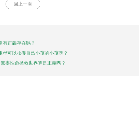
回上一頁
還有正義存在嗎？
祖母可以收養自己小孩的小孩嗎？
條無辜性命拯救世界算是正義嗎？