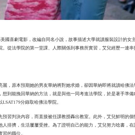
年上映的一部美國喜劇電影，改編自同名小說，故事描述大學就讀服裝設計的女
院。從法學院的第一堂課、人際關係到事務所實習，艾兒經歷一連串
亮麗，原本預期她的男友華納將對她求婚，卻因華納即將就讀哈佛法
想到能挽回華納的方法，就是與他一同考進法學院，於是著手準備L
SAT179分錄取哈佛法學院。
先預習判決內容，而直接被任課教授轟出教室。此外，艾兒鮮明的個
他人排擠，生活屢屢受挫。為了證明自己的能力，艾兒努力唸書，在
實習的職位。