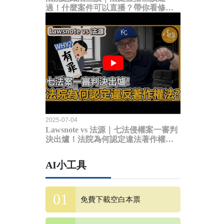
過！什麼案件可以直播？帶你看修法
內容
2025-07-04
Lawsnote vs 法源｜七法侵權案一審判
決出爐！法院為何認定違法著作權
法？
AI小工具
免費下載空白本票