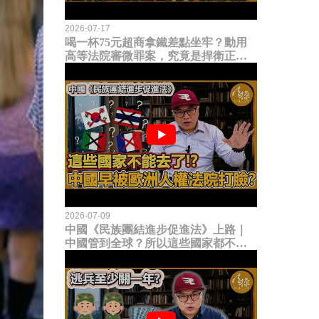
2026-07-17
喝一杯75元超商拿鐵差點坐牢？動用
高等法院審微罪案，究竟是捍衛正義
還是浪費司法資源？
2026-07-09
中國《民族團結進步促進法》上路｜
中國管到全球？所以這些國家都不能
去了？中國早就被歐洲人權法院打
臉？