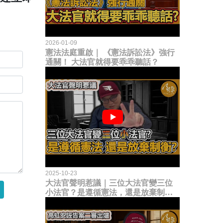
2026-01-09
憲法法庭重啟｜ 《憲法訴訟法》強行
通關！ 大法官就得要乖乖聽話？
2025-10-23
大法官聲明惹議｜三位大法官變三位
小法官？是遵循憲法，還是放棄制衡
立法權？