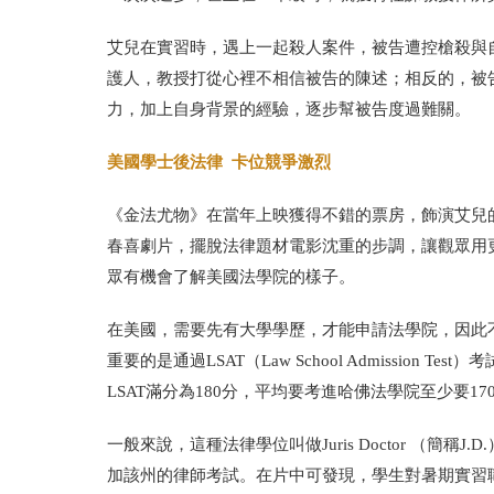
艾兒在實習時，遇上一起殺人案件，被告遭控槍殺與
護人，教授打從心裡不相信被告的陳述；相反的，被
力，加上自身背景的經驗，逐步幫被告度過難關。
美國學士後法律 卡位競爭激烈
《金法尤物》在當年上映獲得不錯的票房，飾演艾兒的瑞絲·
春喜劇片，擺脫法律題材電影沈重的步調，讓觀眾用
眾有機會了解美國法學院的樣子。
在美國，需要先有大學學歷，才能申請法學院，因此
重要的是通過LSAT（Law School Admissio
LSAT滿分為180分，平均要考進哈佛法學院至少要1
一般來說，這種法律學位叫做Juris Doctor （
加該州的律師考試。在片中可發現，學生對暑期實習