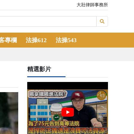
大壯律師事務所
客專欄
法操612
法操543
精選影片