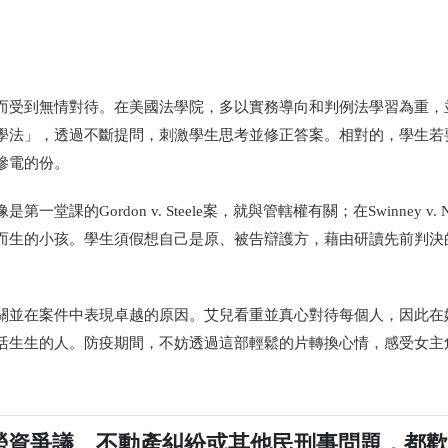
。
而受到無情對待。在美國法學院，多以實務導向和判例法學習為重，
學法」，透過不斷提問，刺激學生思考並修正答案。相對的，學生若
慘電的份。
ordon v. Steele案，就與管轄權有關；在Swinney v. Ne
而生的小孩。學生須假想自己是原、被告辯護方，藉由研讀先前判決
關並在案件中表現卓越的原因。艾兒看重並真心對待每個人，因此在
活生生的人。防疫期間，不妨透過這部輕鬆的片轉換心情，感受女主
勞資爭議、不動產糾紛或其他民刑事問題，都