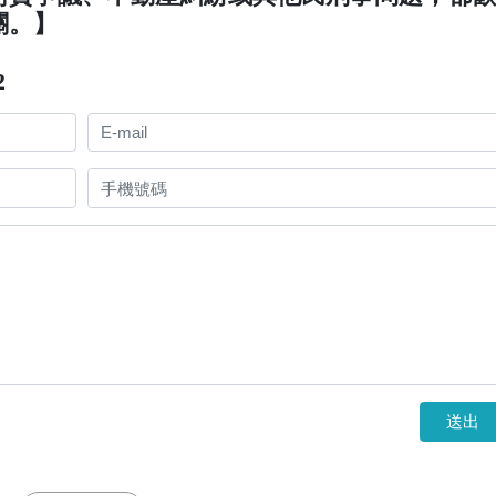
關。】
2
送出