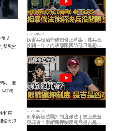
2026-06-26
主角艾
妨害兵役治罪條例修正草案｜逃兵直
接關一年？內政部跟國防部只能想到
打擊與挫
這種粗暴修法，是能解決什麼兵役問
題？
學院，並
SAT考
2026-06-18
性和穿
刑事訴訟法羈押制度修法｜史上最挺
課堂表現
犯罪者？限縮羈押制度究竟是吉是
凶？