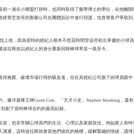
當初一邊在小聯盟打拼時，也同時取得了藥學博士的學位，在他離開
曾經替芝加哥的製藥公司在團體訴訟中進行辯護，也曾替客戶爭取到
找上他，因為當時的經紀人根本不想花時間管這些初出茅廬的小球員
讓波拉斯改以經紀人的身分重新回歸棒球界並一路至今。
貪得無厭、破壞市場行情的吸血鬼，但在其經紀公司旗下的球員眼中
約，像洋基隊王牌
Gerrit Cole
、「天才小史」
Stephen Strasburg
，還有
分別創下當時棒球合約的最高紀錄。
薪資，也非常關心球員們的生活、心理以及家庭狀況。例如家人有時
人溝通，這時波拉斯就會當他們彼此的橋樑，緩解緊繃的情緒，讓球