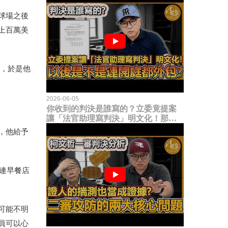
球場之後
上百萬美
，於是他
2026-06-05
你收到的判決是誰寫的？立委竟提案
讓「法官助理寫判決」明文化！那以
後是不是乾脆連開庭都外包出去？
，他給予
連早餐店
可能不明
員可以心