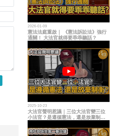
2026-01-09
憲法法庭重啟｜ 《憲法訴訟法》強行
通關！ 大法官就得要乖乖聽話？
2025-10-23
大法官聲明惹議｜三位大法官變三位
小法官？是遵循憲法，還是放棄制衡
立法權？