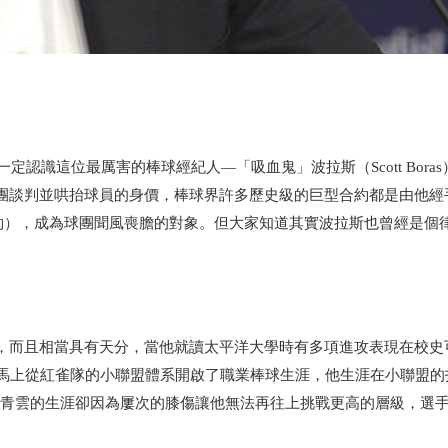
一定認識這位最厲害的棒球經紀人—「吸血鬼」波拉斯（
Scott Boras
團談判並哄抬球員的身價，棒球界許多歷史級的巨型合約都是由他經
約），成為球團聞風喪膽的對象。但大家知道其實波拉斯也曾經是個
，而且相當具有天分，當他就讀太平洋大學時有多項進攻表現在校史
馬上從紅雀隊的小聯盟體系開啟了職業棒球生涯，他生涯在小聯盟的
青雲的生涯卻因為屢次的膝傷讓他無法再往上挑戰更高的層級，選