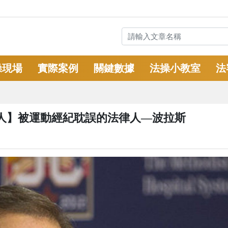
操現場
實際案例
關鍵數據
法操小教室
法
人】被運動經紀耽誤的法律人—波拉斯