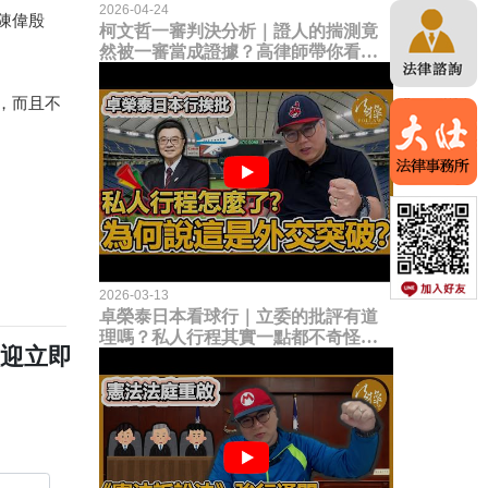
2026-04-24
陳偉殷
柯文哲一審判決分析｜證人的揣測竟
然被一審當成證據？高律師帶你看未
來二審攻防的兩大核心點！
，而且不
2026-03-13
卓榮泰日本看球行｜立委的批評有道
理嗎？私人行程其實一點都不奇怪？
歡迎立即
為何說這是一種外交突破？