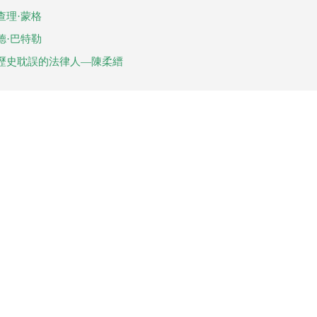
查理·蒙格
德·巴特勒
歷史耽誤的法律人—陳柔縉