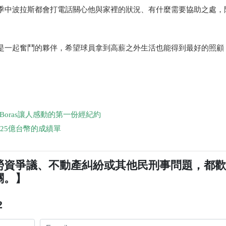
季中波拉斯都會打電話關心他與家裡的狀況、有什麼需要協助之處，
是一起奮鬥的夥伴，希望球員拿到高薪之外生活也能得到最好的照顧
 Boras
讓人感動的第一份經紀約
25
億台幣的成績單
勞資爭議、不動產糾紛或其他民刑事問題，都
關。】
2