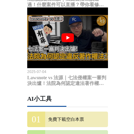
過！什麼案件可以直播？帶你看修法
內容
2025-07-04
Lawsnote vs 法源｜七法侵權案一審判
決出爐！法院為何認定違法著作權
法？
AI小工具
免費下載空白本票