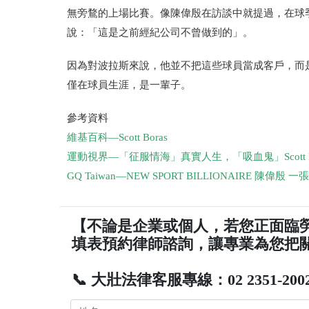
無旁鶩的上場比賽。像陳偉殷在訪談中就提過，在球
說：「這是之前經紀公司不曾做到的」。
因為對波拉斯來說，他並不把這些球員當成客戶，而
僅在球員生涯，是一輩子。
參考資料
維基百科
—Scott Boras
運動視界
—
「征服情海」真實人生，「吸血鬼」
Scott
GQ Taiwan
—
NEW SPORT BILLIONAIRE
陳偉殷
一張
【不論是企業或個人，若您正面臨
填表預約律師諮詢，讓專業為您把
📞 大壯法律客服專線：02 2351-200