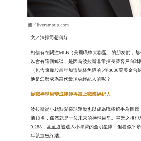
圖／
liverampup.com
文／法操司想傳媒
相信有在關注
MLB
（美國職棒大聯盟）的朋友們，都
以會有這個綽號，是因為波拉斯非常擅長替客戶向球
（包含陳偉殷當年加盟馬林魚隊的
5
年
8000
萬美金合
他是怎麼成為當代最頂尖經紀人的呢？
從職棒球員變成律師再當上職業經紀人
波拉斯從小就熱愛棒球運動也以成為職棒選手為目標
前
10
名，儼然就是一位未來的棒球巨星。畢業之後也
0.288
，甚至還被選入小聯盟的全明星隊，但看似平步
年就宣告終結。