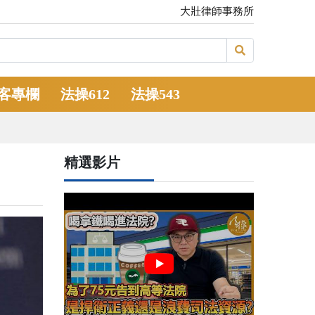
大壯律師事務所
客專欄
法操612
法操543
精選影片