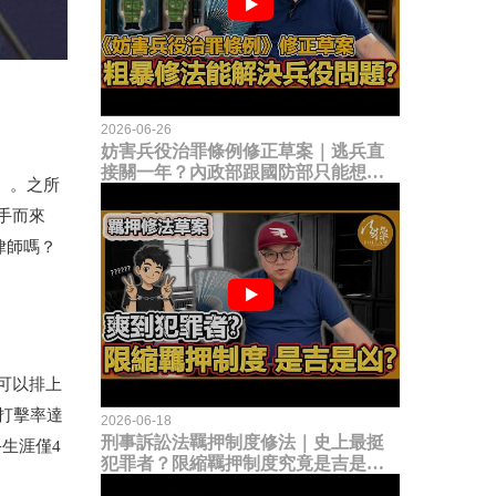
2026-06-26
妨害兵役治罪條例修正草案｜逃兵直
接關一年？內政部跟國防部只能想到
）。之所
這種粗暴修法，是能解決什麼兵役問
題？
手而來
律師嗎？
可以排上
打擊率達
2026-06-18
刑事訴訟法羈押制度修法｜史上最挺
手生涯僅
4
犯罪者？限縮羈押制度究竟是吉是
凶？