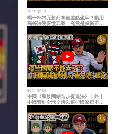
2026-07-17
喝一杯75元超商拿鐵差點坐牢？動用
高等法院審微罪案，究竟是捍衛正義
還是浪費司法資源？
2026-07-09
中國《民族團結進步促進法》上路｜
中國管到全球？所以這些國家都不能
去了？中國早就被歐洲人權法院打
臉？