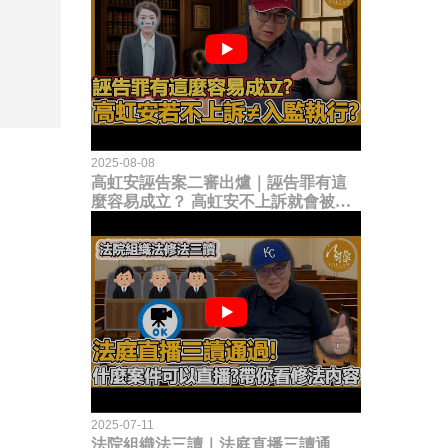
2025-08-08
高虹安誣告案二審出爐｜誣告罪有這
麼容易成立？ 高虹安不上訴就會被
關？這句話其實不太對！
2025-07-11
法院組織法三讀｜法庭直播三讀通