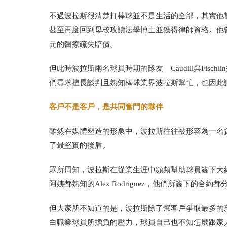
不過波拉斯很清楚打棒球並不是生活的全部，其實他
甚至再度回到母校攻讀法學博士並獲得律師資格。他
元的醫療疏失賠償。
但此時波拉斯兩名球員時期的隊友—
Caudill
與
Fischlin
們尋求擅長談判且熟知棒球業界波拉斯幫忙，也因此
客戶不是客戶，是共同奮鬥的夥伴
雖然在媒體塑造的形象中，波拉斯往往被形容為一名
了最堅實的後盾。
眾所周知，波拉斯在從業生涯中頻頻幫助球員簽下大
阿姨都熟知的
Alex Rodriguez
，他們所簽下的合約都
但大家所不知道的是，波拉斯除了幫客戶爭取最多的
白職業球員所擔負的壓力，球員自己也不知怎麼跟家