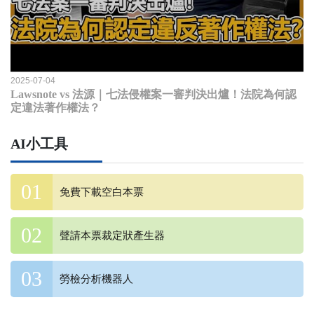
2025-07-04
Lawsnote vs 法源｜七法侵權案一審判決出爐！法院為何認
定違法著作權法？
AI小工具
免費下載空白本票
聲請本票裁定狀產生器
勞檢分析機器人