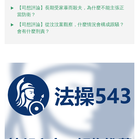
【司想評論】長期受家暴而殺夫，為什麼不能主張正
當防衛？
【司想評論】從汶汶案觀察，什麼情況會構成跟騷？
會有什麼刑責？