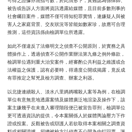
可得之證據亦屈指可數，於此情形下，實難認為係律師、
被告或告訴人方面將資訊透露給媒體，且目前多數刑事的
社會矚目案件，媒體不僅可得知犯罪實情，連嫌疑人與被
害人之家庭背景、交友狀況等皆能如數家珍，故應可合理
推測，這些資訊係由檢調單位所透露。
如此不僅違反了法條明文之偵查不公開原則，於實務之具
體操作上，透過偵查不公開作業辦法第九條之例外條款，
檢調單位遇到重大治安案件，經審酌公共利益之維護或合
法權益之保護，認有必要時，得適度公開或揭露，竟反成
有罪推定之幫兇及檢方調查、辦案之利器。
以北捷連續殺人、淡水八里媽媽嘴殺人案等為例，在檢調
單位有意無意地透露案情及媒體廣泛地渲染及操作下，該
案主嫌幾乎在未進入審理階段便已被宣告罪刑，檢調單位
更可透過資訊的提供，令本案關係人於媒體輿論壓力下作
證或投案。反觀被告或辯護人若欲取得本案相關之調查資
料或相關證據，卻總被檢方以偵查不公開為由打回票，諷