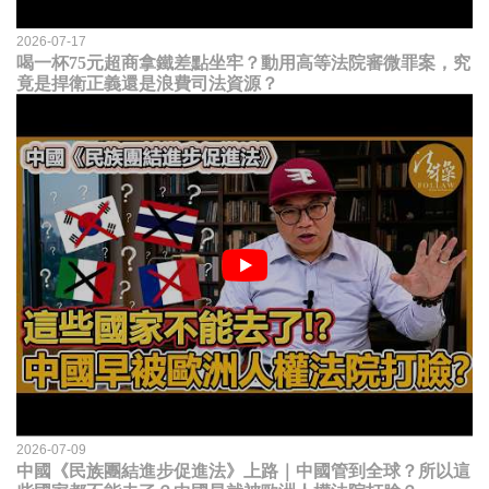
2026-07-17
喝一杯75元超商拿鐵差點坐牢？動用高等法院審微罪案，究
竟是捍衛正義還是浪費司法資源？
2026-07-09
中國《民族團結進步促進法》上路｜中國管到全球？所以這