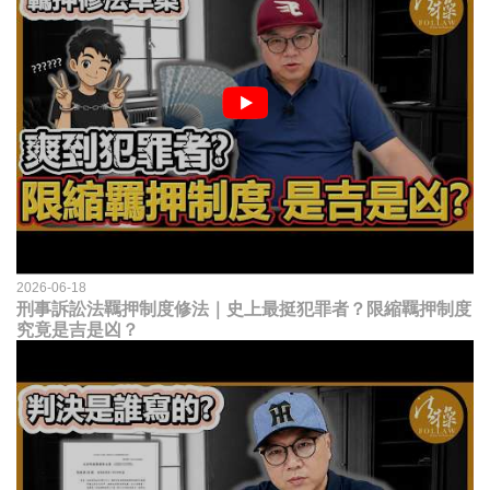
2026-06-18
刑事訴訟法羈押制度修法｜史上最挺犯罪者？限縮羈押制度
究竟是吉是凶？