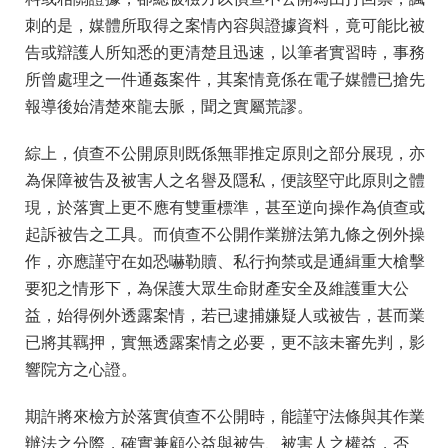
刺的是，媒體所取得之案情內容與證據資料，竟可能比被
告或辯護人所知悉的更清楚且迅速，以筆者實習時，事務
所曾處理之一件通姦案件，其案情竟係在電子媒體已搶先
報導後始清楚來龍去脈，聞之實屬荒謬。
綜上，偵查不公開原則既係無罪推定原則之部分展現，亦
為保障被告及被害人之名譽及隱私，便該堅守此原則之體
現，於落實上更不應有雙重標準，甚至逆向操作為偵查或
起訴被告之工具。而偵查不公開作業辦法第九條之例外操
作，亦應謹守在如恐嚇勒贖、私行拘禁或是通緝重大槍擊
要犯之情形下，為保護大眾生命財產安全及維護重大公
益，始得例外透露案情，若已逮捕嫌疑人或被告，甚而業
已將其羈押，實無透露案情之必要，更不該未審先判，影
響院方之心證。
期許將來檢方於落實偵查不公開時，能謹守法條與其作業
辦法之分際，確實兼顧公益與被告、被害人之權益，否