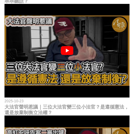
乖乖聽話？
2025-10-23
大法官聲明惹議｜三位大法官變三位小法官？是遵循憲法，
還是放棄制衡立法權？