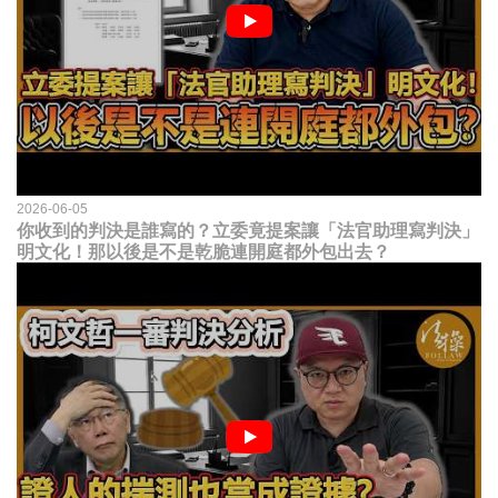
2026-06-05
你收到的判決是誰寫的？立委竟提案讓「法官助理寫判決」
明文化！那以後是不是乾脆連開庭都外包出去？