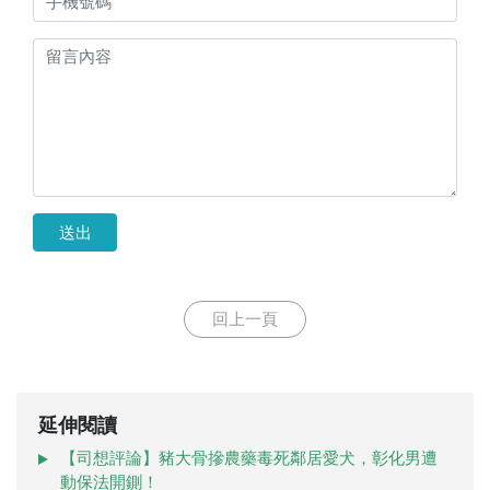
送出
回上一頁
延伸閱讀
【司想評論】豬大骨摻農藥毒死鄰居愛犬，彰化男遭
動保法開鍘！