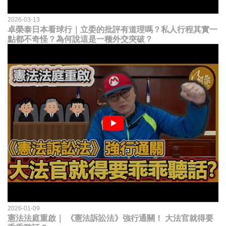
2026-03-13
卓榮泰日本看球行｜立委的批評有道理嗎？私人行程其實一
點都不奇怪？為何說這是一種外交突破？
2026-01-09
憲法法庭重啟｜ 《憲法訴訟法》強行通關！ 大法官就得要