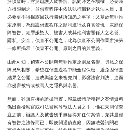
於偵查時，對於辯護人於警詢、訊問時之在場權，必要時
亦得限制之。於偵查程序中依法執行職務之執法人員，非
必要更不得揭露因執行職務所知悉之事項；又基於無罪推
定原則，為維護偵查程序之順利進行及真實發現，兼顧保
障被告、犯罪嫌疑人、被害人或其他利害關係人之名譽、
隱私、安全，偵查不公開之，此為偵查不公開作業辦法第
一條所揭示「偵查不公開」原則之目的與意義。
由此可知，偵查不公開與無罪推定原則及名譽、隱私之保
障息息相關，希望在偵查過程中能全程保密，避免因偵查
結果之公開，造成輿論之未審先判，影響法官判決，進而
亦侵害被告或被害人之隱私與名譽。
然而，雖無直接的證據證實，報章媒體所獲得之案情資料
係出自檢察官或司法警察等執法人員之手，惟在未開偵查
庭之前，辯護人及被告幾乎無從得知任何案情，充其量僅
有被告之法條而已，即便開過偵查庭，因無法聲請閱卷，