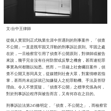
文/台中王律師
從個人實習到正式執業生涯中所遇到的刑事案件，「偵查
不公開」一直是既牢固又浮動的刑事訴訟原則。牢固之處
在於，一旦檢察官引用了偵查不公開原則，對律師或被告
來說，幾乎完全沒有任何防禦或反擊之機會，甚而連犯罪
事實為何都難以知悉。然而，一旦碰上社會矚目案件，偵
查不公開又形同具文，從媒體到社會大眾，對案情瞭若指
掌，甚而尚未起訴就已知嫌疑人之犯罪動機、手法及答辯
理由。令人不禁質疑，「偵查不公開」之標準究係為何，
對於刑事訴訟程序與被告而言，又有何存在之目的。
刑事訴訟法第245條明定，「偵查，不公開之」，而檢察官