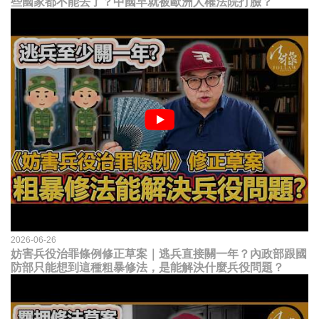
些國家都不能去了？中國早就被歐洲人權法院打臉？
2026-06-26
妨害兵役治罪條例修正草案｜逃兵直接關一年？內政部跟國
防部只能想到這種粗暴修法，是能解決什麼兵役問題？