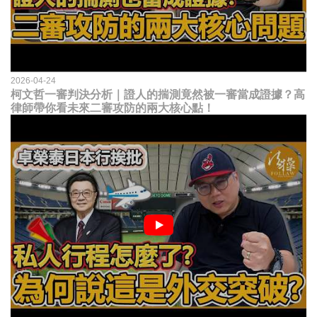
2026-04-24
柯文哲一審判決分析｜證人的揣測竟然被一審當成證據？高
律師帶你看未來二審攻防的兩大核心點！