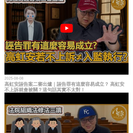
2025-08-08
高虹安誣告案二審出爐｜誣告罪有這麼容易成立？ 高虹安
不上訴就會被關？這句話其實不太對！