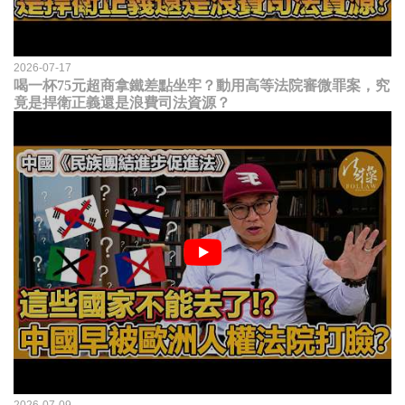
2026-07-17
喝一杯75元超商拿鐵差點坐牢？動用高等法院審微罪案，究
竟是捍衛正義還是浪費司法資源？