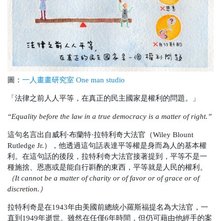
圖：
一人畫畫研究室 One man studio
「法律之前人人平等，在真正的民主國家是權利的問題。」
“Equality before the law in a true democracy is a matter of right.”
這句名言出自威利·布蘭特·拉特利奇大法官（Wiley Blount
Rutledge Jr.），他透過這句話表達平等權是身而為人的基本權
利。在這句話的後段，拉特利奇大法官接著提到，平等不是一
種施捨、恩惠或是能自行斟酌的東西，平等就是人民的權利。
（It cannot be a matter of charity or of favor or of grace or of
discretion.）
拉特利奇是在1943年由美國前總統小羅斯福提名為大法官，一
直到1949年逝世。雖然在任僅6年時間，但仍可藉由他經手的案