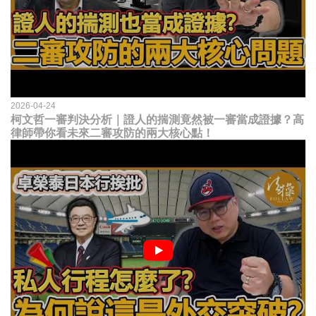
2026-04-24
柯文哲一審判決分析｜證人的揣測竟然被一審當成證據？高
律師帶你看未來二審攻防的兩大核心點！