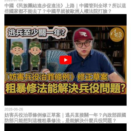
2026-07-09
中國《民族團結進步促進法》上路｜中國管到全球？所以這
些國家都不能去了？中國早就被歐洲人權法院打臉？
2026-06-26
妨害兵役治罪條例修正草案｜逃兵直接關一年？內政部跟國
防部只能想到這種粗暴修法，是能解決什麼兵役問題？