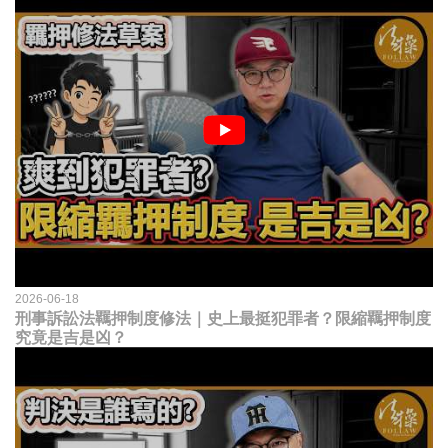
2026-06-18
刑事訴訟法羈押制度修法｜史上最挺犯罪者？限縮羈押制度
究竟是吉是凶？