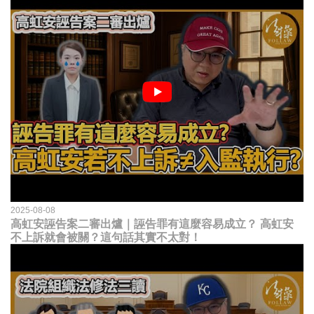
2025-08-08
高虹安誣告案二審出爐｜誣告罪有這麼容易成立？ 高虹安
不上訴就會被關？這句話其實不太對！