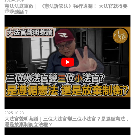
2026-01-09
憲法法庭重啟｜ 《憲法訴訟法》強行通關！ 大法官就得要
乖乖聽話？
2025-10-23
大法官聲明惹議｜三位大法官變三位小法官？是遵循憲法，
還是放棄制衡立法權？