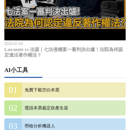
2025-07-04
Lawsnote vs 法源｜七法侵權案一審判決出爐！法院為何認
定違法著作權法？
AI小工具
免費下載空白本票
聲請本票裁定狀產生器
勞檢分析機器人