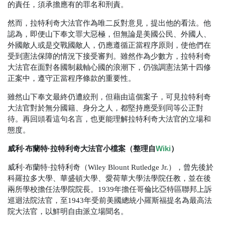
的責任，須承擔應有的罪名和刑責。
然而，拉特利奇大法官作為唯二反對意見，提出他的看法。他
認為，即便山下奉文罪大惡極，但無論是美國公民、外國人、
外國敵人或是交戰國敵人，仍應遵循正當程序原則，使他們在
受到憲法保障的情況下接受審判。雖然作為少數方，拉特利奇
大法官在面對各國制裁軸心國的浪潮下，仍強調憲法第十四修
正案中，遵守正當程序條款的重要性。
雖然山下奉文最終仍遭絞刑，但藉由這個案子，可見拉特利奇
大法官對於無分國籍、身分之人，都堅持應受到同等公正對
待。再回頭看這句名言，也更能理解拉特利奇大法官的立場和
態度。
威利·布蘭特·拉特利奇大法官小檔案（整理自
Wiki
）
威利·布蘭特·拉特利奇（Wiley Blount Rutledge Jr.），曾先後於
科羅拉多大學、華盛頓大學、愛荷華大學法學院任教，並在後
兩所學校擔任法學院院長。1939年擔任哥倫比亞特區聯邦上訴
巡迴法院法官，至1943年受前美國總統小羅斯福提名為最高法
院大法官，以鮮明自由派立場聞名。