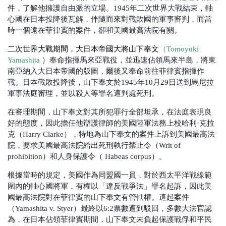
件，了解他擁護自由派的立場。1945年二次世界大戰結束，軸
心國在日本投降後瓦解，伴隨而來對戰敗國的軍事審判，而當
時一個遠在菲律賓的案件，卻和美國最高法院有關。
二次世界大戰期間，大日本帝國大將山下奉文
（
Tomoyuki
Yamashita
）奉命指揮馬來亞戰役，並迅速佔領馬來半島，將東
南亞納入大日本帝國的版圖，爾後又奉命前往菲律賓指揮作
戰。日本戰敗投降後，山下奉文於1945年10月29日送到馬尼拉
軍事法庭審理，並以殺人等罪名遭判處死刑。
在審理期間，山下奉文對其所犯罪行全部坦承，在法庭表現良
好的態度，因此擔任他辯護律師的美國陸軍法務上校哈利·克拉
克（Harry Clarke），特地為山下奉文的案件上訴到美國最高法
院，要求美國最高法院給出死刑執行禁止令（Writ of
prohibition）和人身保護令（ Habeas corpus）。
根據當時的規定，美國作為同盟國一員，對於西太平洋戰線範
圍內的軸心國將軍，有權以「違反戰爭法」罪名起訴，因此美
國最高法院對在菲律賓的山下奉文有管轄權。這起案件
（Yamashita v. Styer）最終以6:2票數遭到駁回，多數大法官認
為，在日本佔領菲律賓期間，山下奉文未負起保護戰俘和平民