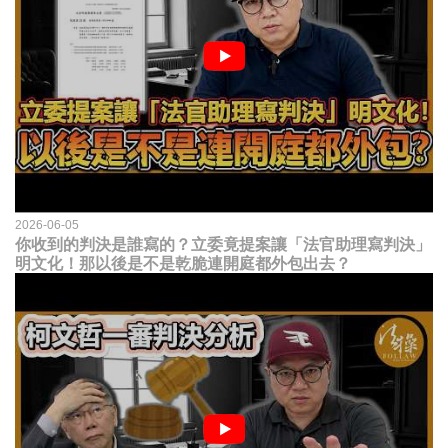
2026-06-05
你收到的判決是誰寫的？立委竟提案讓「法官助理寫判決」
明文化！那以後是不是乾脆連開庭都外包出去？