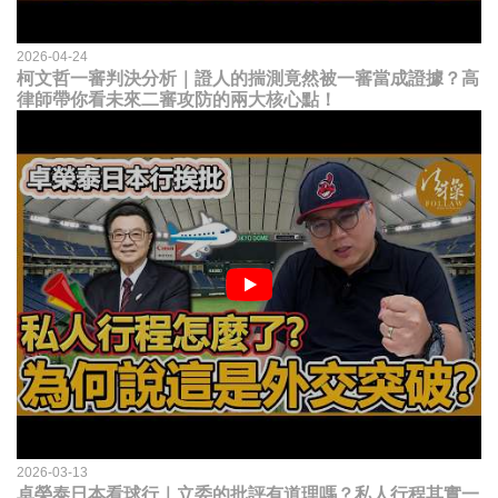
2026-04-24
柯文哲一審判決分析｜證人的揣測竟然被一審當成證據？高
律師帶你看未來二審攻防的兩大核心點！
2026-03-13
卓榮泰日本看球行｜立委的批評有道理嗎？私人行程其實一