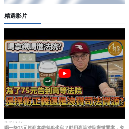
精選影片
2026-07-17
喝一杯75元超商拿鐵差點坐牢？動用高等法院審微罪案，究