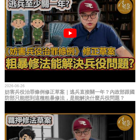
2026-06-26
妨害兵役治罪條例修正草案｜逃兵直接關一年？內政部跟國
防部只能想到這種粗暴修法，是能解決什麼兵役問題？