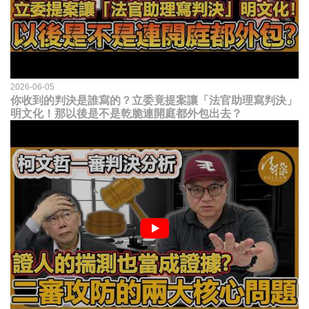
2026-06-05
你收到的判決是誰寫的？立委竟提案讓「法官助理寫判決」
明文化！那以後是不是乾脆連開庭都外包出去？