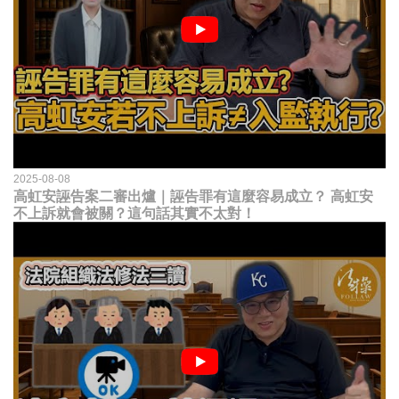
2025-08-08
高虹安誣告案二審出爐｜誣告罪有這麼容易成立？ 高虹安
不上訴就會被關？這句話其實不太對！