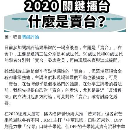
圖：取自
關鍵評論
日前參加關鍵評論網舉辦的一場座談會，主題是「賣台」。在
會中，主要是邀請三位分別是40歲世代、50歲世代和60歲世代
的學者分別對「賣台」發表意見，再由現場來賓與談或提問。
雖然討論主題是似乎有點爭議性的「賣台」，但這場座談會全
程都非常熱絡，主講者們和現場聽眾的互動也很頻繁，可見
「賣台」在台灣似乎是個很熱門的議題。在分享主講者的看法
前，我想先提提自己對「賣台」的看法，尤其是最近「反滲透
法」的立法引起多方討論，可見對於「賣台」確有討論之必
要。
在2020總統大選前，國內各陣營紛紛大推「芒果乾」但各家芒
果乾風味各有不同，KMT主打「中華民國」口味芒果乾，DPP
則是力推「台灣」口味芒果乾。但DPP的芒果乾其實有混雜中華