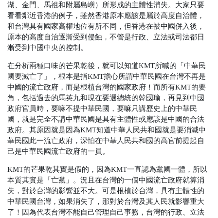
湖、金門、馬祖和附屬島嶼）所形成的主體性消失。大家只要
看看鄰近香港的例子，雖然香港原本應該是屬於高度自治體，
和台灣具有國家高權地位有所不同，但香港在被中國併入後，
原本的高度自治逐漸受到侵蝕，不管是行政、立法或司法都日
漸受到中國中央的控制。
在分析兩種口味的芒果乾後，就可以知道KMT所喊的「中華民
國要滅亡了」，根本是指KMT擔心所謂中華民國在台灣不再是
中國的流亡政府，而是根植台灣的國家政府！而所有KMT的要
角，包括過去的馬英九和現在要選總統的韓國瑜，再見到中國
政府官員時，要嘛不提中華民國，要嘛只講歷史上的中華民
國，就是完全不講中華民國是具有主體性或應該是中國的合法
政府。其原因就是因為KMT知道中華人民共和國就是要消滅中
華民國此一流亡政府，深怕在中華人民共和國的高官前提起自
己是中華民國流亡政府的一員。
KMT的芒果乾其實是假的，因為KMT一直認為黨國一體，所以
本質其實是「亡黨」。況且在台灣的一個中國流亡政府就算消
失，對於台灣的影響並不大。可是根植於台灣，具有主體性的
中華民國台灣，如果消失了，那對於台灣及其人民就影響重大
了！因為代表台灣不能自己管理自己事務，台灣的行政、立法