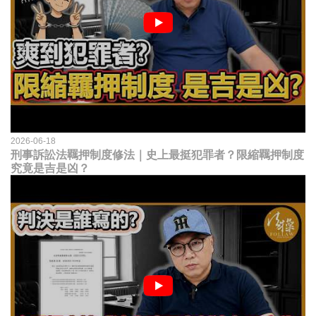
2026-06-18
刑事訴訟法羈押制度修法｜史上最挺犯罪者？限縮羈押制度
究竟是吉是凶？