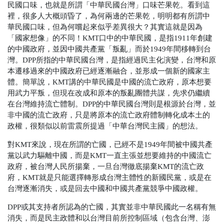
民國口味，也就是所謂「中華民國台灣」口味芒果乾。看到這
裡，很多人大概頭昏了，為何兩邊的芒果乾，明明都有所謂中
華民國口味，但為何嚐起來似乎差異很大？其實這就是因為
「國家想像」的不同！KMT口中的中華民國，是指1911年創建
的中國政府，並因中國共產黨「叛亂」而於1949年間移轉到台
灣。DPP所指的中華民國台灣，是指經過民主化演變，台灣和原
本遷移過來的中國政府已經逐漸融合，並形成一個新的國家主
體。簡單說，KMT講的中華民國是中國的流亡政府，原本想要
用武力平叛，但現在改成和原本的叛亂團體共謀，先求仍繼續
在台灣維持流亡體制。DPP的中華民國台灣則是根源於台灣，並
非中國的流亡政府，只是將原本的流亡政府體制轉化成本土的
政權，很類似以前雷震所提過「中華台灣民主國」的想法。
對KMT來說，現在所謂的亡國，已經不是1949年間被中國共產
黨以武力驅離中國，而是KMT一直主張並想要維持的中國流亡
政府，被台灣人民所揚棄，一旦台灣徹底揚棄KMT的流亡政
府，KMT就是只能選擇轉形成台灣主體性的新國民黨，或是在
台灣逐漸消失，或是回去中國和中國共產黨競爭中國政權。
DPP或其支持者所認為的亡國，其實並非中華民國此一名稱有無
消失，而是民主政體和以台灣目前所控制區域（包含台灣、澎