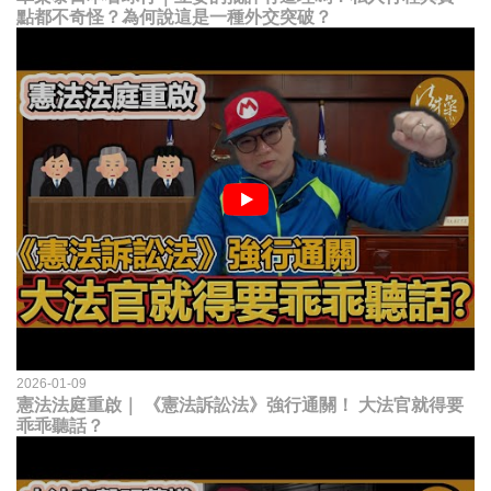
點都不奇怪？為何說這是一種外交突破？
2026-01-09
憲法法庭重啟｜ 《憲法訴訟法》強行通關！ 大法官就得要
乖乖聽話？