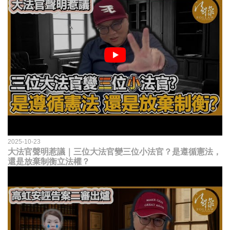
2025-10-23
大法官聲明惹議｜三位大法官變三位小法官？是遵循憲法，
還是放棄制衡立法權？