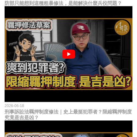
防部只能想到這種粗暴修法，是能解決什麼兵役問題？
2026-06-18
刑事訴訟法羈押制度修法｜史上最挺犯罪者？限縮羈押制度
究竟是吉是凶？