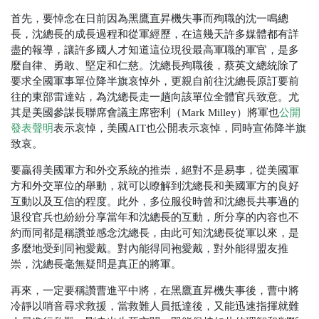
首先，要悼念在日前因為黑鷹直昇機失事而殉職的沈一鳴總
長，沈總長的成長過程和從軍經歷，在這幾天許多媒體都有詳
盡的報導，讓許多國人才知道這位現役最高軍職的軍官，是多
麼自律、勇敢、堅定和仁慈。沈總長殉職後，蔡英文總統除了
要求全國軍事單位降半旗哀悼外，更親自前往沈總長原訂要前
往的東部雷達站，為沈總長走一趟向該單位全體官兵致意。尤
其是美國參謀長聯席會議主席密利（Mark Milley）將軍也
公開
發表聲明
表示哀悼，美國AIT也公開表示哀悼，同時宣佈降半旗
致哀。
要贏得美國軍方和外交系統的推崇，絕對不是易事，從美國軍
方和外交單位的舉動，就可以瞭解到沈總長和美國軍方的良好
互動以及互信的程度。此外，多位服役時曾和沈總長共事過的
退役官兵也紛紛分享當年和沈總長的互動，所分享的內容也不
約而同都是稱讚並感念沈總長，由此可知沈總長從軍以來，是
多麼地受到同袍愛戴。對內能得同袍愛戴，對外能得盟友推
崇，沈總長毫無疑問是真正的將軍。
再來，一定要稱讚曹進平中將，在黑鷹直昇機失事後，曹中將
冷靜以哨音尋求救援，當救難人員抵達後，又能迅速指揮就難