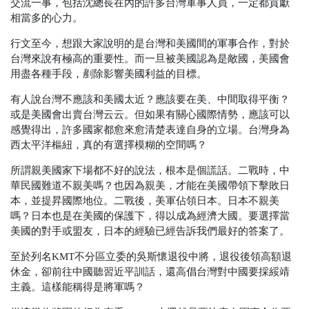
交流一事，包括沈總長在內的許多台灣軍事人員，一定都貢獻
相當多的心力。
行文至今，想跟大家說明的是台灣和美國間的軍事合作，對於
台灣來說有極高的重要性。而一旦被美國認為是敵國，美國會
用盡各種手段，剷除影響美國利益的目標。
有人說台灣不應該和美國太近？應該要在美、中間取得平衡？
或是美國會出賣台灣云云。但如果有關心國際情勢，應該可以
感覺得出，許多國家都愈來愈清楚表達自身的立場。台灣身為
西太平洋樞紐，真的有選擇模糊的空間嗎？
所謂親美國家下場都不好的說法，根本是個謊話。二戰時，中
華民國難道不親美嗎？也因為親美，才能在美國帶領下擊敗日
本，並提昇國際地位。二戰後，美軍佔領日本。日本不親美
嗎？日本也是在美國的保護下，得以成為經濟大國。要選擇當
美國的對手或盟友，日本的經驗已經告訴我們最好的答案了。
至於列名KMT不分區立委的吳斯懷退役中將，退役後領高額退
休金，卻前往中國聽習近平訓話，還高倡台灣對中國要採綏靖
主義。這樣能稱得是將軍嗎？