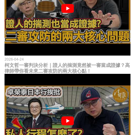
2026-04-24
柯文哲一審判決分析｜證人的揣測竟然被一審當成證據？高
律師帶你看未來二審攻防的兩大核心點！