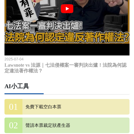
2025-07-04
Lawsnote vs 法源｜七法侵權案一審判決出爐！法院為何認
定違法著作權法？
AI小工具
免費下載空白本票
聲請本票裁定狀產生器