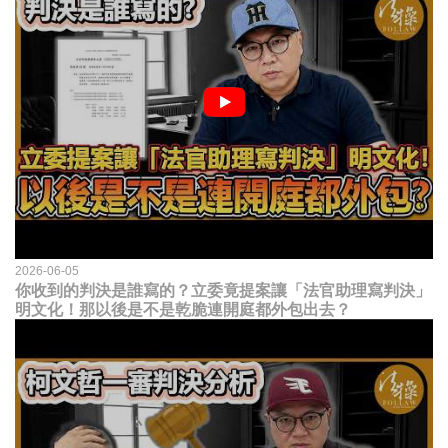
2026-06-05
你收到的判決是誰寫的？立委竟提案讓「法官助理寫判決」
明文化！那以後是不是乾脆連開庭都外包出去？