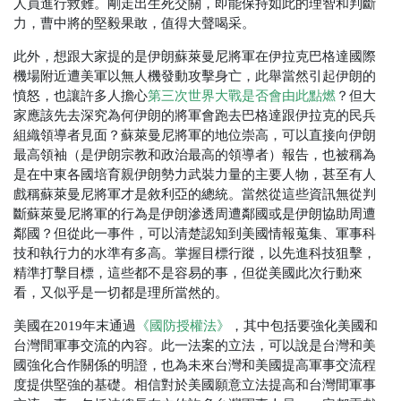
人員進行救難。剛走出生死交關，即能保持如此的理智和判斷
力，曹中將的堅毅果敢，值得大聲喝采。
此外，想跟大家提的是伊朗蘇萊曼尼將軍在伊拉克巴格達國際
機場附近遭美軍以無人機發動攻擊身亡，此舉當然引起伊朗的
憤怒，也讓許多人擔心
第三次世界大戰是否會由此點燃
？但大
家應該先去深究為何伊朗的將軍會跑去巴格達跟伊拉克的民兵
組織領導者見面？蘇萊曼尼將軍的地位崇高，可以直接向伊朗
最高領袖（是伊朗宗教和政治最高的領導者）報告，也被稱為
是在中東各國培育親伊朗勢力武裝力量的主要人物，甚至有人
戲稱蘇萊曼尼將軍才是敘利亞的總統。當然從這些資訊無從判
斷蘇萊曼尼將軍的行為是伊朗滲透周遭鄰國或是伊朗協助周遭
鄰國？但從此一事件，可以清楚認知到美國情報蒐集、軍事科
技和執行力的水準有多高。掌握目標行蹤，以先進科技狙擊，
精準打擊目標，這些都不是容易的事，但從美國此次行動來
看，又似乎是一切都是理所當然的。
美國在2019年末通過
《國防授權法》
，其中包括要強化美國和
台灣間軍事交流的內容。此一法案的立法，可以說是台灣和美
國強化合作關係的明證，也為未來台灣和美國提高軍事交流程
度提供堅強的基礎。相信對於美國願意立法提高和台灣間軍事