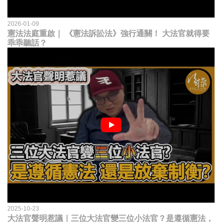
2026-01-09
憲法法庭重啟｜ 《憲法訴訟法》強行通關！ 大法官就得要
乖乖聽話？
2025-10-23
大法官聲明惹議｜三位大法官變三位小法官？是遵循憲法，