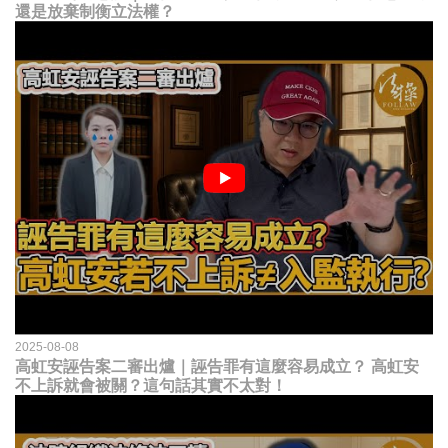
還是放棄制衡立法權？
2025-08-08
高虹安誣告案二審出爐｜誣告罪有這麼容易成立？ 高虹安
不上訴就會被關？這句話其實不太對！