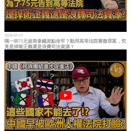
2026-07-17
喝一杯75元超商拿鐵差點坐牢？動用高等法院審微罪案，究
竟是捍衛正義還是浪費司法資源？