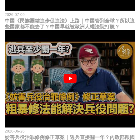
2026-07-09
中國《民族團結進步促進法》上路｜中國管到全球？所以這
些國家都不能去了？中國早就被歐洲人權法院打臉？
2026-06-26
妨害兵役治罪條例修正草案｜逃兵直接關一年？內政部跟國