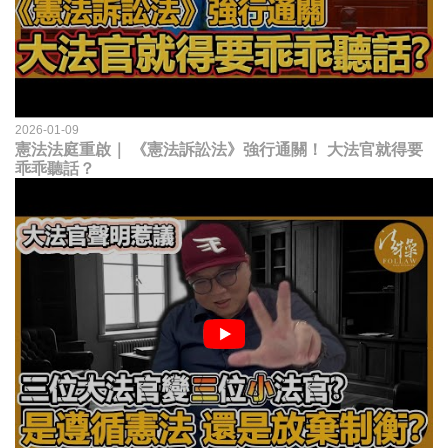
2026-01-09
憲法法庭重啟｜ 《憲法訴訟法》強行通關！ 大法官就得要
乖乖聽話？