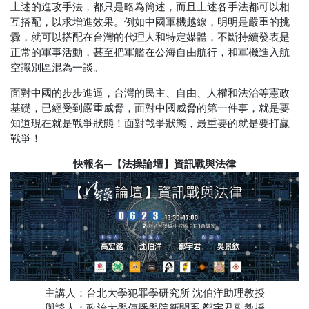
上述的進攻手法，都只是略為簡述，而且上述各手法都可以相
互搭配，以求增進效果。例如中國軍機越線，明明是嚴重的挑
釁，就可以搭配在台灣的代理人和特定媒體，不斷持續發表是
正常的軍事活動，甚至把軍艦在公海自由航行，和軍機進入航
空識別區混為一談。
面對中國的步步進逼，台灣的民主、自由、人權和法治等憲政
基礎，已經受到嚴重威脅，面對中國威脅的第一件事，就是要
知道現在就是戰爭狀態！面對戰爭狀態，最重要的就是要打贏
戰爭！
快報名─【法操論壇】資訊戰與法律
主講人：台北大學犯罪學研究所 沈伯洋助理教授
與談人：政治大學傳播學院新聞系 鄭宇君副教授