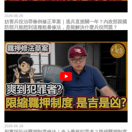
2026-06-26
妨害兵役治罪條例修正草案｜逃兵直接關一年？內政部跟國
防部只能想到這種粗暴修法，是能解決什麼兵役問題？
2026-06-18
刑事訴訟法羈押制度修法｜史上最挺犯罪者？限縮羈押制度