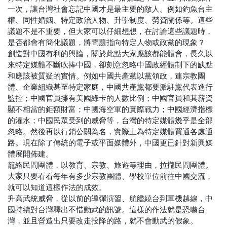
一次，讓台灣社會忘記中國才是最主要的敵人。例如釣魚台主
權、同性婚姻、特定政治人物、升學制度、勞資關係等。這些
議題不是不重要，但大家可以仔細想想，在討論這些議題時，
是否都會有簡化議題，將問題指向特定人物或政黨的現象？
創造對中國有利的輿論，關於此點大家應該都能體會，長久以
來特定媒體不斷吹捧中國，卻刻意忽略中國政經體制下的缺點
和應該被質疑的實情。例如中國共產黨以黨領政，連宗教團
體、企業組織甚至特定家庭，中國共產黨都要派駐黨代表進行
監控；中國官員擁有美國綠卡的人數比例；中國官員和其薪資
顯不相當的鉅額財富；中國海空軍的實際戰力；中國經濟指標
的灌水；中國民眾受到的威脅等，台灣的特定媒體幾乎是全部
忽略。然後再以行銷公關為名，實際上為特定媒體買通各處通
路。現在除了傳統的電子或平面媒體外，中國更已針對新興媒
體展開佈建。
籠絡民間團體，以教育、宗教、旅遊等理由，拉攏民間團體。
大家只要看看每年有多少宗教團體、學校單位前往中國交流，
就可以知道這樣作法的成效。
升高武統威脅，從以前的導彈演習、航艦繞台到軍機越線，中
國持續對台灣釋出不惜動武的訊號。這樣的作法就是恐嚇台
灣，並且營造出只要改走投降的路，就不會動武的假象。