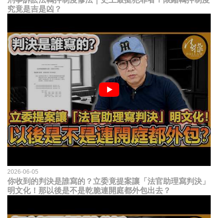
究竟是吉是凶？
2026-06-05
你收到的判決是誰寫的？立委竟提案讓「法官助理寫判決」
明文化！那以後是不是乾脆連開庭都外包出去？