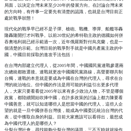
局面，以決定台灣未來至少20年的發展方向。在討論台灣未來
的方向時，有件事一定要先有清楚的認識，也就是台灣目前正
處於戰爭狀態！
現代化的戰爭早已經不是子彈、槍砲、戰機、導彈、船艦等轟
隆轟隆開打才叫戰爭。以前20世紀的希特勒主政的德國如何併
吞奧地利就已經示範過一次，近年俄羅斯對付烏克蘭，也是一
個清楚的示範。台灣目前的戰爭對手就是中國共產黨主政的中
國，中國目前採取的進攻手法包括：
在台灣內部建立代理人，從2005年間，中國國民黨連戰參選兩
次總統都敗選後。連戰就更改中國國民黨路線，高聲要聯共制
台獨，連戰的本意就是要成為中國在台灣的代理人，尋求在台
灣的統治地位。但中國的作法是用可能的利益引出更多代理
人，大家只要看看從2005年以來有多少政治人物，不管是哪個
政黨，都陸續開始吹捧中國，在許多政策的討論上都力陳要看
中國善意，就可以知道哪些人是想當中國的代理人，這些人企
望的就是一旦中國併吞台灣後，能成為中國委託統治台灣的代
表，從中獲取自身的利益。目前大家應該可以看得出，最想成
為中國代理人的是哪些人？
分裂台灣社會，尋找能夠分裂台灣的議題，三不五時就就操作