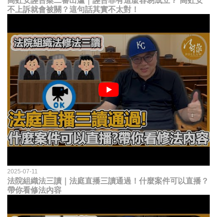
高虹安誣告案二審出爐｜誣告罪有這麼容易成立？ 高虹安
不上訴就會被關？這句話其實不太對！
2025-07-11
法院組織法三讀｜法庭直播三讀通過！什麼案件可以直播？
帶你看修法內容