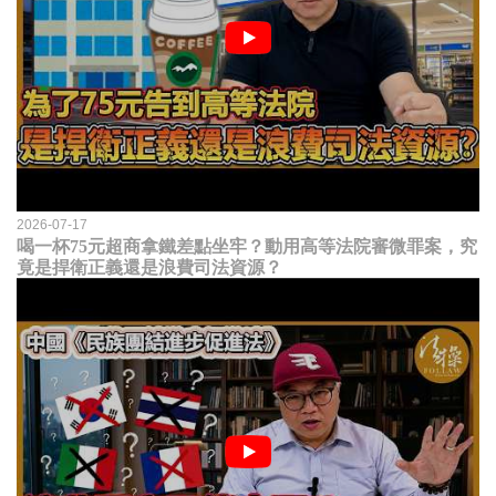
2026-07-17
喝一杯75元超商拿鐵差點坐牢？動用高等法院審微罪案，究
竟是捍衛正義還是浪費司法資源？