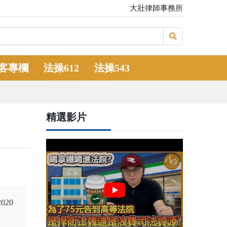
大壯律師事務所
客專欄
法操612
法操543
？
精選影片
20