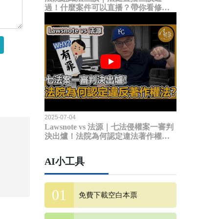
過！什麼案件可以直播？帶你看修法
內容
2025-07-04
Lawsnote vs 法源｜七法侵權案一審判
決出爐！法院為何認定違法著作權
法？
AI小工具
免費下載空白本票