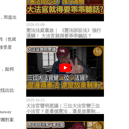
，而提出
2026-01-09
憲法法庭重啟｜ 《憲法訴訟法》強行
通關！ 大法官就得要乖乖聽話？
性
（
也就
接受度
至，如何
能找出比
2025-10-23
大法官聲明惹議｜三位大法官變三位
小法官？是遵循憲法，還是放棄制衡
naway
立法權？
審團對案