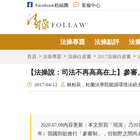
Facebook粉絲團
客服中心
法操專題
法操點評
法
首頁
法操專題
法操白皮書
2017法操白皮書
【法操說：司法不再高高在上】參審
2017-04-12
林柏辰，杜蘭法學院能源環境法碩士生（Ene
2020.07.08內容更新：本文所寫「現況」
年）我國則欲推行「參審制」，但朝野之間尚