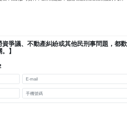
勞資爭議、不動產糾紛或其他民刑事問題，都
關。】
2