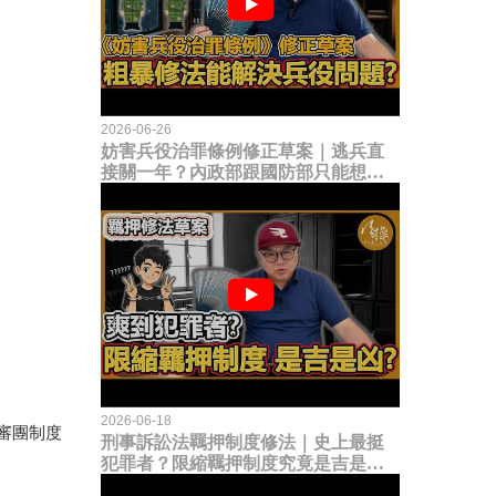
2026-06-26
妨害兵役治罪條例修正草案｜逃兵直
接關一年？內政部跟國防部只能想到
這種粗暴修法，是能解決什麼兵役問
題？
2026-06-18
審團制度
刑事訴訟法羈押制度修法｜史上最挺
犯罪者？限縮羈押制度究竟是吉是
凶？