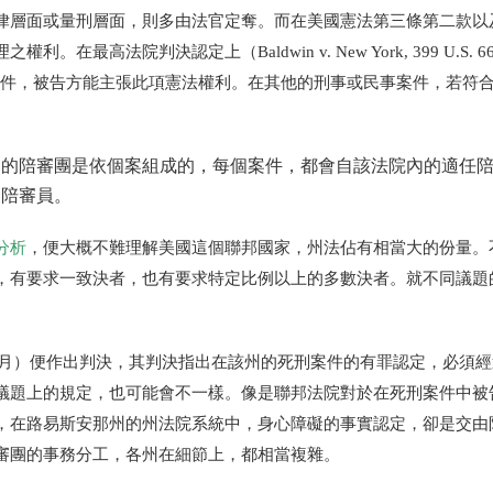
律層面或量刑層面，則多由法官定奪。而在美國憲法第三條第二款以
理之權利。在最高法院判決認定上
（Baldwin v. New York, 399 U.S. 6
件，被告方能主張此項憲法權利。在其他的刑事或民事案件，若符
國的陪審團是依個案組成的，每個案件，都會自該法院內的適任
的陪審員。
分析
，便大概不難理解美國這個聯邦國家，州法佔有相當大的份量。
，有要求一致決者，也有要求特定比例以上的多數決者。就不同議題
月
）
便作出判決，其判決指出在該州的死刑案件的有罪認定，必須經
議題上的規定，也可能會不一樣。像是聯邦法院對於在死刑案件中被
，在路易斯安那州的州法院系統中，身心障礙的事實認定，卻是交由
審團的事務分工，各州在細節上，都相當複雜。