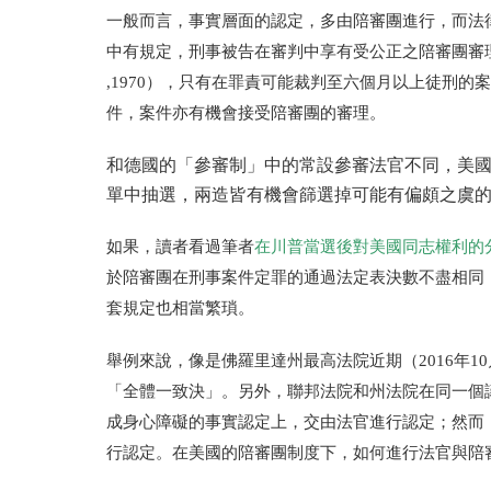
一般而言，事實層面的認定，多由陪審團進行，而法
中有規定，刑事被告在審判中享有受公正之陪審團審
,1970）
，只有在罪責可能裁判至六個月以上徒刑的案
件，案件亦有機會接受陪審團的審理。
和德國的「參審制」中的常設參審法官不同，美
單中抽選，兩造皆有機會篩選掉可能有偏頗之虞
如果，讀者看過筆者
在川普當選後對美國同志權利的
於陪審團在刑事案件定罪的通過法定表決數不盡相同
套規定也相當繁瑣。
舉例來說，像是佛羅里達州最高法院近期
（2016
年
10
「全體一致決」。另外，聯邦法院和州法院在同一個
成身心障礙的事實認定上，交由法官進行認定；然而
行認定。在美國的陪審團制度下，如何進行法官與陪