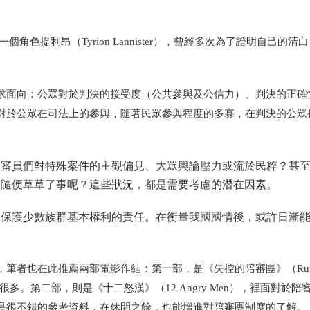
一個角色提利昂
（Tyrion Lannister），
曾經多次為了證明自己的清白
求面向：公眾對於判決的接受度
（
公共參與及公信力
）
、判決的正確
對於公眾在司法上的參與，隨著民眾參與程度的多寡，在判決的公眾
陪審員們對特殊案件的主觀偏見、大眾輿論壓力或流於民粹？甚
而隨便草草了事呢？這些狀況，都是需要考慮的潛在因素。
了保護少數族群基本權利的責任。在衡量我國國情後，或許日漸
，筆者也在此推薦兩部電影作結：第一部，是《失控的陪審團》
（Ru
很多。第二部，則是《十二怒漢》
（12 Angry Men）
，裡面對於陪
是很不錯的參考資料，在休閒之餘，也能增進對陪審團制度的了解。