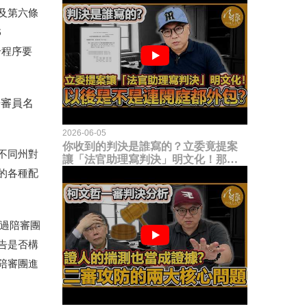
及第六條
6
合程序要
陪審員名
2026-06-05
你收到的判決是誰寫的？立委竟提案
不同州對
讓「法官助理寫判決」明文化！那以
後是不是乾脆連開庭都外包出去？
的各種配
過陪審團
告是否構
陪審團進