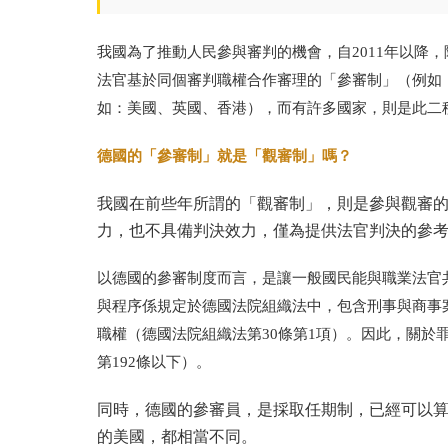
我國為了推動人民參與審判的機會，自
2011
年以降，
法官基於同個審判職權合作審理的「參審制」
（
例如
如：美國、英國、香港
）
，而有許多國家，則是此二
德國的「參審制」就是「觀審制」嗎？
我國在前些年所謂的「觀審制」，則是參與觀審
力，也不具備判決效力，僅為提供法官判決的參
以德國的參審制度而言，是讓一般國民能與職業法官
與程序係規定於德國法院組織法中，包含刑事與商事
職權（德國法院組織法第
30
條第
1
項）。因此，關於
第
192
條以下）。
同時，德國的參審員，是採取任期制，已經可以
的美國，都相當不同。