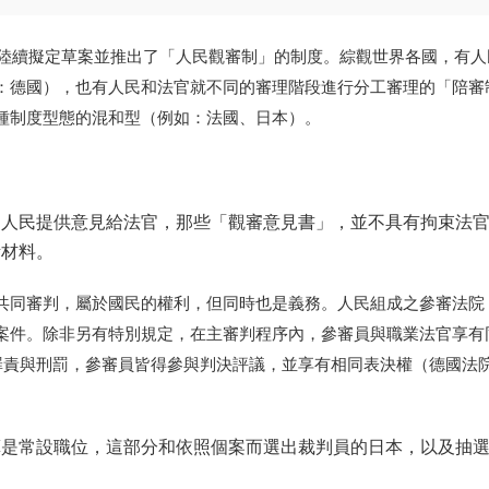
陸續擬定草案並推出了「人民觀審制」的制度。綜觀世界各國，有人
：德國
）
，也有人民和法官就不同的審理階段進行分工審理的「陪審
種制度型態的混和型
（
例如：法國、日本
）
。
的人民提供意見給法官，那些「觀審意見書」，並不具有拘束法
考材料。
共同審判，屬於國民的權利，但同時也是義務。人民組成之參審法院
案件。除非另有特別規定，在主審判程序內，參審員與職業法官享有
罪責與刑罰，參審員皆得參與判決評議，並享有相同表決權（德國法
算是常設職位，這部分和依照個案而選出裁判員的日本，以及抽