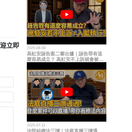
歡迎立即
2025-08-08
高虹安誣告案二審出爐｜誣告罪有這
麼容易成立？ 高虹安不上訴就會被
關？這句話其實不太對！
2025-07-11
法院組織法三讀｜法庭直播三讀通