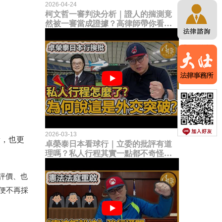
2026-04-24
柯文哲一審判決分析｜證人的揣測竟
然被一審當成證據？高律師帶你看未
來二審攻防的兩大核心點！
2026-03-13
素，也更
卓榮泰日本看球行｜立委的批評有道
理嗎？私人行程其實一點都不奇怪？
為何說這是一種外交突破？
評價、也
便不再採