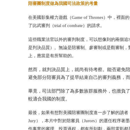
陪審團制度做為我國司法政策的考量
在美國影集權力遊戲
（Game of Thrones）
中，裡面的
了比武審判
（trial of combate）
的請求。
這些職業法官以外的審判制度，可以想像到的兩個追
是判決品質
）
。無論是陪審制、參審制或是觀審制，
上，應當是有所幫助的。
然而，就判決品質上，就尚有待考察。能否避免
避免部分陪審員為了提早結束自己的審判義務，
畢竟，司法部門除了為多數族群服務外，也擔負
較適合我國的制度。
最後，如果有想對美國陪審團制度進一步了解的讀者
Jury）
，本片中對於陪審員
（Jurors）
的選任程序著墨
件事實的審理、投票過程，都有所刻劃，兩部電影都