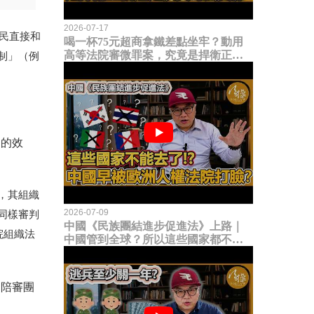
2026-07-17
民直接和
喝一杯75元超商拿鐵差點坐牢？動用
高等法院審微罪案，究竟是捍衛正義
制」
（
例
還是浪費司法資源？
官的效
，其組織
2026-07-09
同樣審判
中國《民族團結進步促進法》上路｜
院組織法
中國管到全球？所以這些國家都不能
去了？中國早就被歐洲人權法院打
臉？
選陪審團