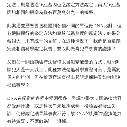
定法，則是透過16組基因位之鑑定方法鑑定，兩人16組基
因均相同的機率為僅有百萬兆分之一的機率。
此案過去歷審曾送檢體到各個不同的單位做DNA比對，但
各機關採行的鑑定方法均屬於低鑑別度的鑑定法，結果分
歧很大，未有統一的見解，在這種情況下，我們是否還能
完全相信科學鑑定報告，並以此做為犯罪事實的證據？
又例如一開始勘驗時法醫僅以目測精液量的方式，就能判
斷犯人是一人以上，此種方法毫無科學實證可言，是屬於
個人的推測，但在檢察官調查提出起訴證據時又如何能說
盡信科學？
DNA在鑑定的過程中變因很多、爭議也很大，因為檢體容
易受到汙染，或是科技尚未足夠成熟，檢驗容易發生失
誤，使得鑑定結果與事實不符，故DNA的判斷在證據能力
有待質疑，不應做為唯一證據。