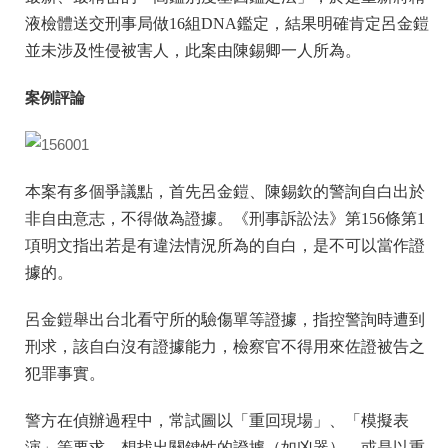
液檢體送交刑事局做16組DNA鑑定，結果明確肯定呂金鎧
並未涉及性侵被害人，此案由陳錫卿一人所為。
案例評論
本案有多個爭議點，首先呂金鎧、陳錫欽的警詢自白出於
非自由意志，不得做為證據。《刑事訴訟法》第156條第1
項明文指出若是有違法情況所為的自白，是不可以當作證
據的。
呂金鎧舉出台北看守所的驗傷單等證據，指控警詢時遭到
刑求，該自白沒有證據能力，檢察官不得用來佐證被告之
犯罪事實。
警方在偵辦過程中，常試圖以「重回現場」、「模擬表
演」等要求，想找出關鍵性的證據（如凶器），或是以重