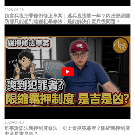
2026-06-26
妨害兵役治罪條例修正草案｜逃兵直接關一年？內政部跟國
防部只能想到這種粗暴修法，是能解決什麼兵役問題？
2026-06-18
刑事訴訟法羈押制度修法｜史上最挺犯罪者？限縮羈押制度
究竟是吉是凶？