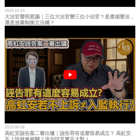
2025-10-23
大法官聲明惹議｜三位大法官變三位小法官？是遵循憲法，
還是放棄制衡立法權？
2025-08-08
高虹安誣告案二審出爐｜誣告罪有這麼容易成立？ 高虹安
不上訴就會被關？這句話其實不太對！