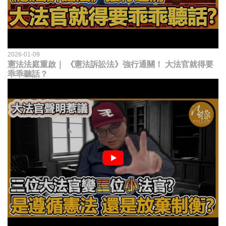
2026-01-09
憲法法庭重啟｜ 《憲法訴訟法》強行通關！ 大法官就得要
乖乖聽話？