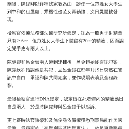
爾後，陳錫卿以佯稱找家教為由，誘使一位范姓女大學生
到中和的租屋處，乘機性侵范女再勒斃，次日屍體被發
現。
檢察官依據法務部法醫研究所鑑定，認為一般男子射精量
只有2~6cc，但范姓女大學生下體留有20cc的精液，因而認
定兇手應有兩人以上。
陳錫卿和呂金鎧兩人遭到逮捕後，呂金鎧始終否認犯案，
陳錫欽卻指認他是共犯，且呂金鎧在83年1月9日突然在警
訊中自白，承認和陳共同犯案，並作現場表演及全程錄
影。
最後檢察官進行DNA鑑定，認定留在死者體內的精液應出
自是兩人，於是將陳錫卿與呂金鎧予以起訴。
更七審時法官陳榮和及施俊堯依職權獲悉刑事局能作美國
最新、最精密的「高鑑別度基因鑑定法」，於是重新將精