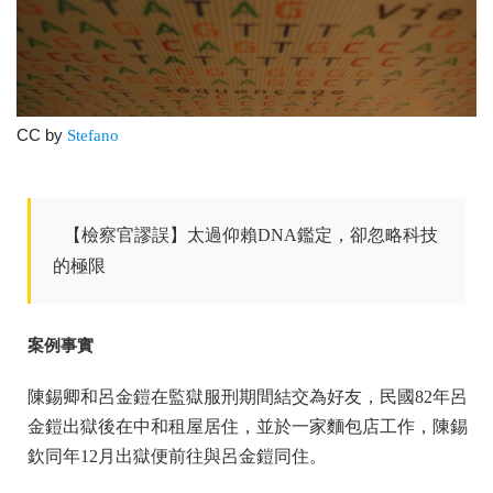
CC by
Stefano
【檢察官謬誤】太過仰賴DNA鑑定，卻忽略科技
的極限
案例事實
陳錫卿和呂金鎧在監獄服刑期間結交為好友，民國82年呂
金鎧出獄後在中和租屋居住，並於一家麵包店工作，陳錫
欽同年12月出獄便前往與呂金鎧同住。