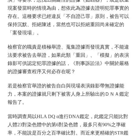
現案發當時的情境為由，想依此為證據去證明犯罪事實的
存在。這種要求已經違反「不自證己罪」原則，被告可以
保持沉默、拒絕陳述，當然也可以拒絕重回尚未確定的
「案發現場」。
檢察官的職責是積極舉證、蒐集證據而發現真實，不能違
法要求被告去舉證，如果此類「重回」、「模擬」的表演
錄影可供認定犯罪證據的話，《刑事訴訟法》中關於嚴格
的證據審查程序又何必存在呢？
若是檢察官舉證的被告自白與現場表演錄影帶無證據能
力，本案的證據就只剩下被害人身上所驗出的ＤＮＡ鑑定
報告了。
當時調查局以HLA DQ α進行DNA鑑定，此鑑定只能比對
人體23對染色體中的第6對染色體，最多只有90%之準確
率，不能說是百分之百準確比對。而近來更精確的STR鑑