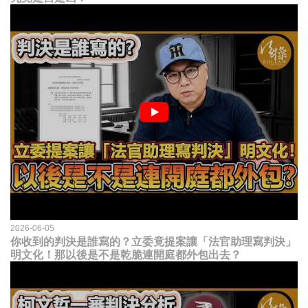
2026-06-05
你收到的判決是誰寫的？立委竟提案讓「法官助理寫判決」
明文化！那以後是不是乾脆連開庭都外包出去？