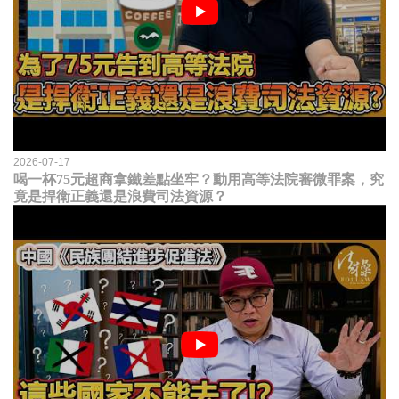
2026-07-17
喝一杯75元超商拿鐵差點坐牢？動用高等法院審微罪案，究
竟是捍衛正義還是浪費司法資源？