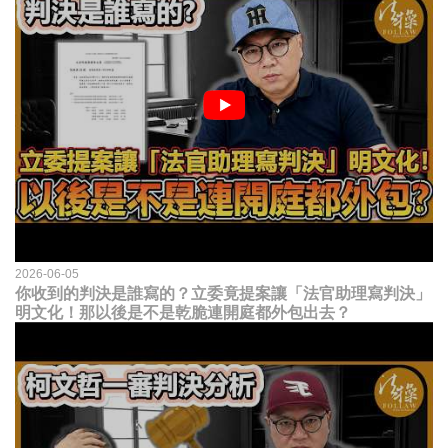
2026-06-05
你收到的判決是誰寫的？立委竟提案讓「法官助理寫判決」
明文化！那以後是不是乾脆連開庭都外包出去？