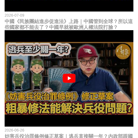
2026-07-09
中國《民族團結進步促進法》上路｜中國管到全球？所以這
些國家都不能去了？中國早就被歐洲人權法院打臉？
2026-06-26
妨害兵役治罪條例修正草案｜逃兵直接關一年？內政部跟國