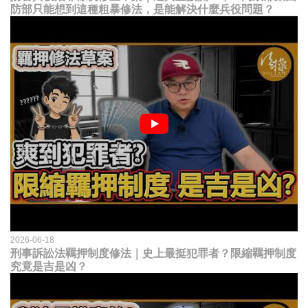
防部只能想到這種粗暴修法，是能解決什麼兵役問題？
2026-06-18
刑事訴訟法羈押制度修法｜史上最挺犯罪者？限縮羈押制度
究竟是吉是凶？