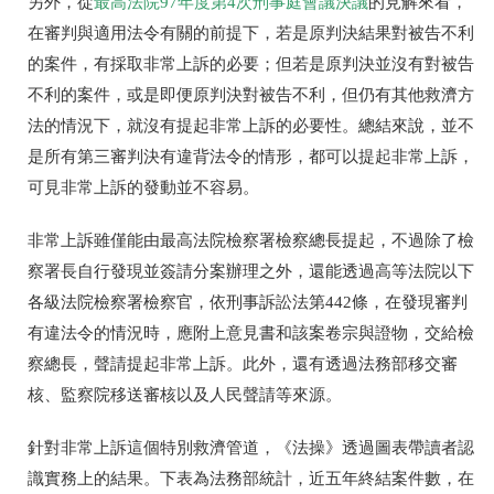
另外，從
最高法院97年度第4次刑事庭會議決議
的見解來看，
在審判與適用法令有關的前提下，若是原判決結果對被告不利
的案件，有採取非常上訴的必要；但若是原判決並沒有對被告
不利的案件，或是即便原判決對被告不利，但仍有其他救濟方
法的情況下，就沒有提起非常上訴的必要性。總結來說，並不
是所有第三審判決有違背法令的情形，都可以提起非常上訴
，
可見非常上訴的發動並不容易。
非常上訴雖僅能由最高法院檢察署檢察總長提起，不過除了檢
察署長自行發現並簽請分案辦理之外，還能透過高等法院以下
各級法院檢察署檢察官，依刑事訴訟法第442條，在發現審判
有違法令的情況時，應附上意見書和該案卷宗與證物，交給檢
察總長，聲請提起非常上訴。此外，還有透過法務部移交審
核、監察院移送審核以及人民聲請等來源。
針對非常上訴這個特別救濟管道，《法操》透過圖表帶讀者認
識實務上的結果。下表為法務部統計，近五年終結案件數，在