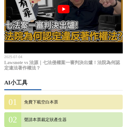
2025-07-04
Lawsnote vs 法源｜七法侵權案一審判決出爐！法院為何認
定違法著作權法？
AI小工具
免費下載空白本票
聲請本票裁定狀產生器