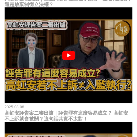
還是放棄制衡立法權？
2025-08-08
高虹安誣告案二審出爐｜誣告罪有這麼容易成立？ 高虹安
不上訴就會被關？這句話其實不太對！