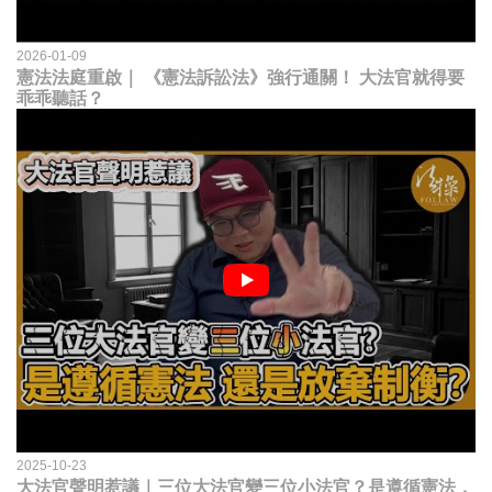
2026-01-09
憲法法庭重啟｜ 《憲法訴訟法》強行通關！ 大法官就得要
乖乖聽話？
2025-10-23
大法官聲明惹議｜三位大法官變三位小法官？是遵循憲法，