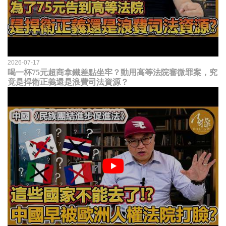
2026-07-17
喝一杯75元超商拿鐵差點坐牢？動用高等法院審微罪案，究
竟是捍衛正義還是浪費司法資源？