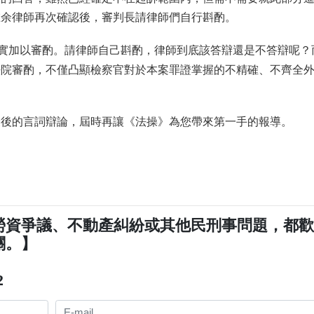
在余律師再次確認後，審判長請律師們自行斟酌。
實加以審酌。請律師自己斟酌，律師到底該答辯還是不答辯呢？
法院審酌，不僅凸顯檢察官對於本案罪證掌握的不精確、不齊全
9日進行最後的言詞辯論，屆時再讓《法操》為您帶來第一手的報導。
勞資爭議、不動產糾紛或其他民刑事問題，都
關。】
2