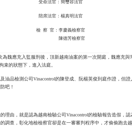
受命法官：簡璽容法官
陪席法官：楊真明法官
檢 察 官：李慶義檢察官
陳德芳檢察官
次為魏應充入監服刑後，頂新越南油案的第一次開庭，魏應充與
受拘束的狀態下，進入法庭。
品檢測公司Vinacontrol的陳登成、阮楊英俊到庭作證，但
攻防吧！
理由，就是認為越南檢驗公司Vinacontrol的檢驗報告造假，
要的調查，彰化地檢檢察官卻是在一審審判程序中，才偷偷跑去