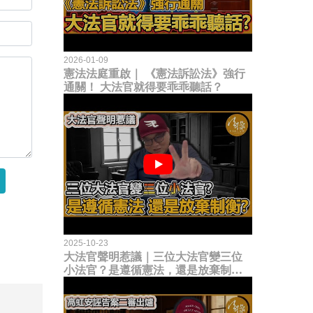
2026-01-09
憲法法庭重啟｜ 《憲法訴訟法》強行
通關！ 大法官就得要乖乖聽話？
2025-10-23
大法官聲明惹議｜三位大法官變三位
小法官？是遵循憲法，還是放棄制衡
立法權？