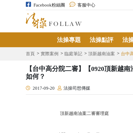
Facebook粉絲團
客服中心
法操專題
法操點評
法
首頁
實際案例
臨庭筆記
頂新越南油案
台中
【台中高分院二審】【0920頂新越
如何？
2017-09-20
法操司想傳媒
頂新越南油案二審審理庭