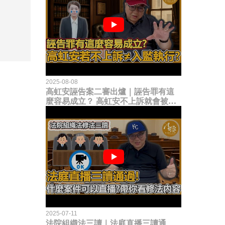
2025-08-08
高虹安誣告案二審出爐｜誣告罪有這
麼容易成立？ 高虹安不上訴就會被
關？這句話其實不太對！
2025-07-11
法院組織法三讀｜法庭直播三讀通