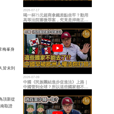
2026-07-17
喝一杯75元超商拿鐵差點坐牢？動用
高等法院審微罪案，究竟是捍衛正義
還是浪費司法資源？
常梅峯身
證人皆未到
2026-07-09
中國《民族團結進步促進法》上路｜
中國管到全球？所以這些國家都不能
去了？中國早就被歐洲人權法院打
臉？
認為頂新從
越南取證