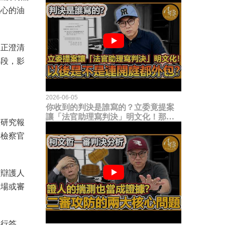
噁心的油
。
嚴正澄清
手段，影
2026-06-05
你收到的判決是誰寫的？立委竟提案
讓「法官助理寫判決」明文化！那以
該研究報
後是不是乾脆連開庭都外包出去？
審檢察官
但辯護人
立場或審
進行答