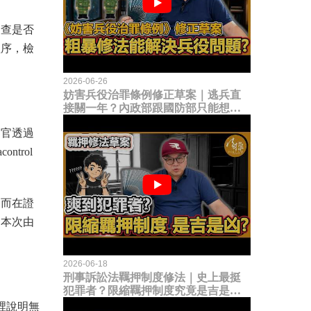
調查是否
程序，檢
2026-06-26
妨害兵役治罪條例修正草案｜逃兵直
接關一年？內政部跟國防部只能想到
這種粗暴修法，是能解決什麼兵役問
察官透過
題？
trol
。而在證
，本次由
2026-06-18
刑事訴訟法羈押制度修法｜史上最挺
犯罪者？限縮羈押制度究竟是吉是
凶？
裡說明無