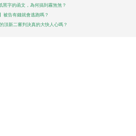
紙黑字的函文，為何搞到霧煞煞？
況】被告有錢就會逃跑嗎？
樣的頂新二審判決真的大快人心嗎？