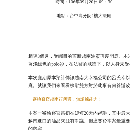
時間：106年09月20日 09：30
地點：
台中高分院2樓大法庭
相隔3個月，受矚目的頂新越南油案再度開庭。本
著淺綠色的polo衫，在法警的戒護下，以人身未
本次庭期原本預計傳訊越南大幸福公司的呂氏幸以及油
庭。就讓我們來看看檢辯雙方對於此事有何答辯
一審檢察官越南行所獲，無證據能力！
本案一審檢察官當初在短短20天內起訴，其中最大的
越南進口的油品來源有爭議。但這關於本案最重
的內容。