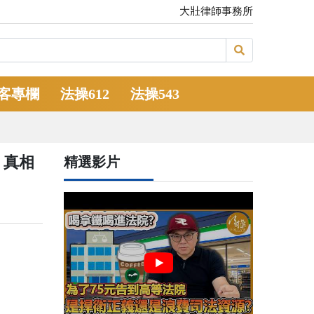
大壯律師事務所
客專欄
法操612
法操543
」真相
精選影片