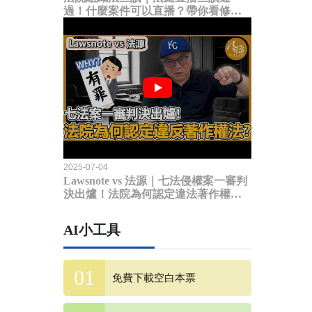
過！什麼案件可以直播？帶你看修法
內容
2025-07-04
Lawsnote vs 法源｜七法侵權案一審判
決出爐！法院為何認定違法著作權
法？
AI小工具
免費下載空白本票