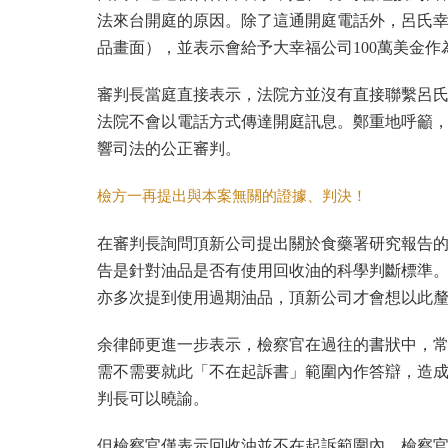
法來台開庭的原因。除了這通開庭電話外，呂氏
品畫面），並表示會給予大幸福公司100萬美金
審判長當庭直接表示，法院方並沒有直接聯繫呂
法院不會以電話方式傳達開庭訊息。鄭重地呼籲
響司法的公正審判。
檢方一再提出與本案無關的證據、判決！
在審判長詢問頂新公司提出關於食藥署研究報告
告是針對油品是否有使用回收油的科學判斷標準
亦多次提到使用過期油品，頂新公司才會想以此
余律師更進一步表示，檢察官在過往的書狀中，
需不需要就此「不在起訴書」範圍內作答辯，造
判長可以曉諭。
但檢察官僅表示回收油並不在起訴範圍內。檢察