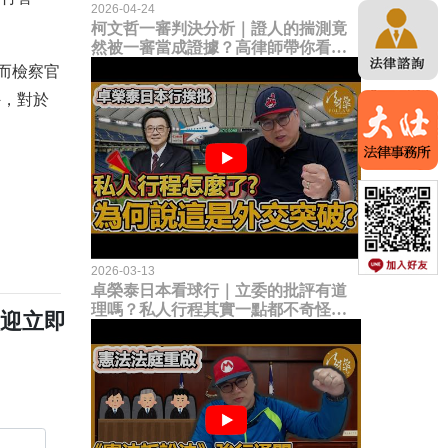
2026-04-24
柯文哲一審判決分析｜證人的揣測竟
然被一審當成證據？高律師帶你看未
來二審攻防的兩大核心點！
而檢察官
外，對於
2026-03-13
卓榮泰日本看球行｜立委的批評有道
理嗎？私人行程其實一點都不奇怪？
歡迎立即
為何說這是一種外交突破？