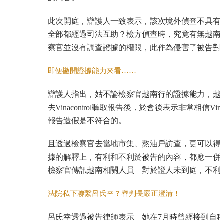
此次開庭，辯護人一致表示，該次境外偵查不具
全部都經過司法互助？檢方偵查時，究竟有無越
察官並沒有調查證據的權限，此作為侵害了被告
即便撇開證據能力來看……
辯護人指出，姑不論檢察官越南行的證據能力，
去Vinacontrol聽取報告後，於會後表示非常相信Vi
報告造假是不符合的。
且透過檢察官去當地市集、熬油戶訪查，更可以
據的解釋上，有利和不利於被告的內容，都應一
檢察官傳訊越南相關人員，對於證人未到庭，不
法院私下聯繫呂氏幸？審判長嚴正澄清！
呂氏幸透過被告律師表示，她在7月時曾經接到自