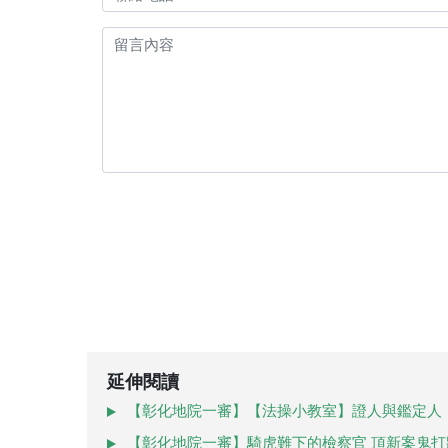
延伸閱讀
【彰化地院一審】【法操小教室】證人與鑑定人
【彰化地院一審】騎虎難下的檢察官 頂新案鬼