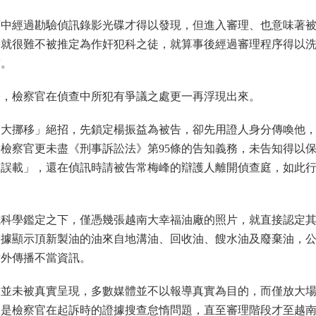
序中經過勘驗偵訊錄影光碟才得以發現，但進入審理、也意味著
，就很難不被推定為作奸犯科之徒，就算事後經過審理程序得以
補。
今，檢察官在偵查中所犯有爭議之處更一再浮現出來。
坤大挪移」絕招，先鎖定楊振益為被告，卻先用證人身分傳喚他
檢察官更未盡《刑事訴訟法》第95條的告知義務，未告知得以
「誤載」，還在偵訊時請被告常梅峰的辯護人離開偵查庭，如此
或科學鑑定之下，僅憑幾張越南大幸福油廠的照片，就直接認定
證據顯示頂新製油的油來自地溝油、回收油、餿水油及廢棄油，
對外傳播不當資訊。
防並未被真實呈現，多數媒體並不以報導真實為目的，而僅放大
的是檢察官在起訴時的證據搜查怠惰問題，直至審理階段才至越