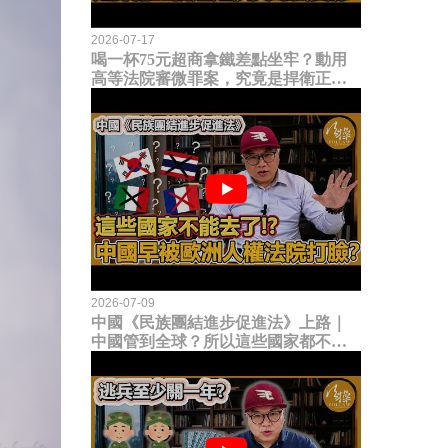
2026-07-17
喝一杯75元超商拿鐵差點坐牢？動用
高等法院審微罪案，究竟是捍衛正義
還是浪費司法資源？
2026-07-09
中國《民族團結進步促進法》上路｜
中國管到全球？所以這些國家都不能
去了？中國早就被歐洲人權法院打
臉？