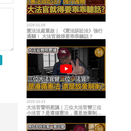
2026-01-09
憲法法庭重啟｜ 《憲法訴訟法》強行
通關！ 大法官就得要乖乖聽話？
2025-10-23
大法官聲明惹議｜三位大法官變三位
小法官？是遵循憲法，還是放棄制衡
立法權？