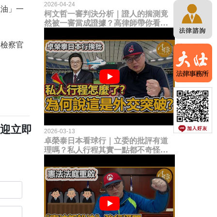
2026-04-24
塊油」一
柯文哲一審判決分析｜證人的揣測竟
然被一審當成證據？高律師帶你看未
來二審攻防的兩大核心點！
的檢察官
歡迎立即
2026-03-13
卓榮泰日本看球行｜立委的批評有道
理嗎？私人行程其實一點都不奇怪？
為何說這是一種外交突破？