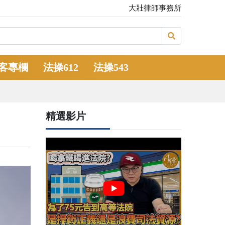
大壯律師事務所
客專欄
法操612
法操543
精選影片