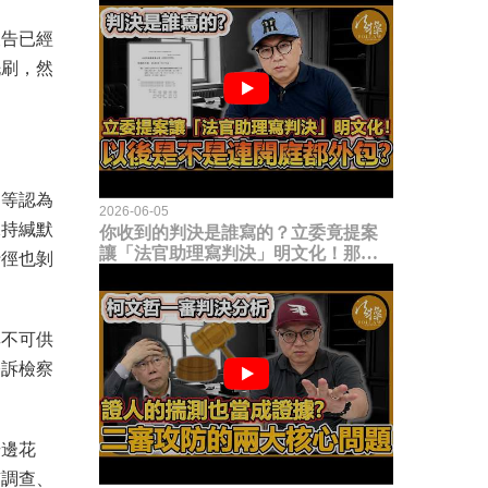
被告已經
洗刷，然
，等認為
2026-06-05
保持緘默
你收到的判決是誰寫的？立委竟提案
讓「法官助理寫判決」明文化！那以
行徑也剝
後是不是乾脆連開庭都外包出去？
其不可供
公訴檢察
場邊花
南調查、