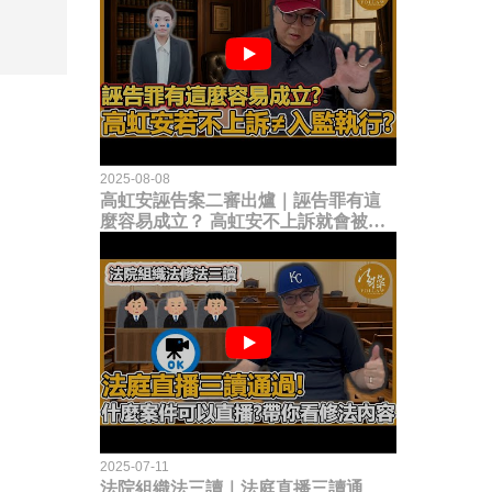
2025-08-08
高虹安誣告案二審出爐｜誣告罪有這
麼容易成立？ 高虹安不上訴就會被
關？這句話其實不太對！
2025-07-11
法院組織法三讀｜法庭直播三讀通