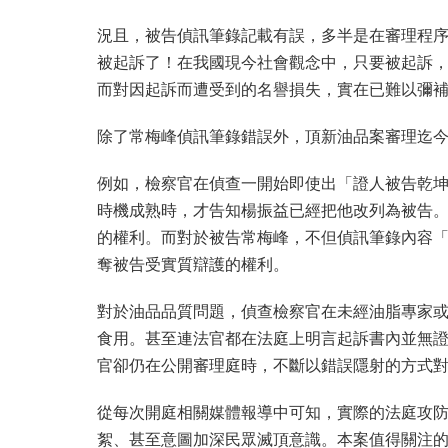
況且，被告偵訊筆錄記載有誤，多半是在審理程
被起訴了！在我國現今社會觀念中，只要被起訴
而對因起訴而遭受到的名譽損失，實在已難以彌
除了常梅峰偵訊筆錄錯誤外，頂新油品案審理迄
例如，檢察官在偵查一開始即使出「證人被告乾
時機成熟時，才告知楊振益已經把他改列為被告。
的權利。而對於被告常梅峰，不但偵訊筆錄內容
奪被告受實質辯護的權利。
對於油品品質問題，偵查檢察官在未經油脂專家
食用。甚至連法官都在法庭上明言起訴書內並無
官卻仍在公開審理庭時，不斷以錯誤隱射的方式
從每次開庭相關媒體報導中可知，實際的法庭攻
絮、甚至意圖加深民眾滅頂意識。本案值得關注