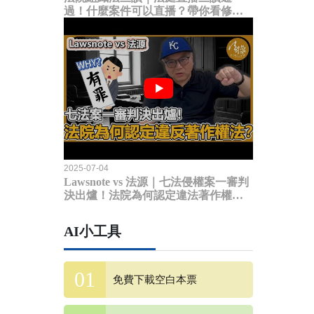
過！什麼案件可以直播？帶你看修法
內容
2025-07-04
Lawsnote vs 法源｜七法侵權案一審判
決出爐！法院為何認定違法著作權
法？
AI小工具
免費下載空白本票