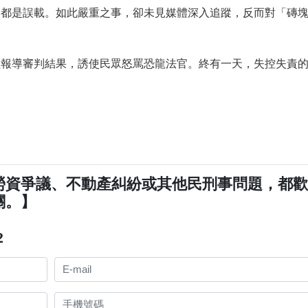
詞都是誤載。如此嚴重之事，卻未見媒體深入追蹤，反而對「磚
僅報導審判結果，誘使民眾怒罵恐龍法官。終有一天，失控失責
勞資爭議、不動產糾紛或其他民刑事問題，都
關。】
2