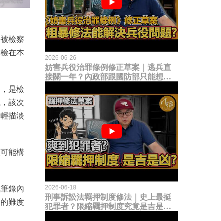
個被檢察
彰檢在本
2026-06-26
妨害兵役治罪條例修正草案｜逃兵直
接關一年？內政部跟國防部只能想到
這種粗暴修法，是能解決什麼兵役問
詞，是檢
題？
現，該次
竟輕描淡
至可能構
2026-06-18
訊筆錄內
刑事訴訟法羈押制度修法｜史上最挺
審的難度
犯罪者？限縮羈押制度究竟是吉是
凶？