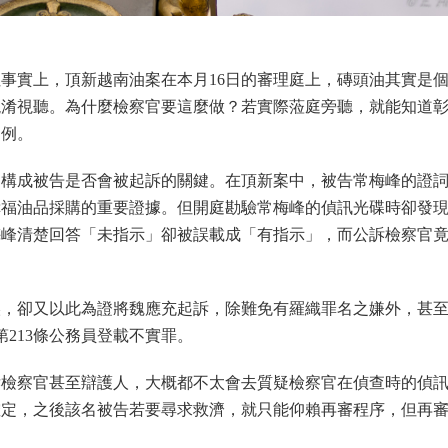
事實上，頂新越南油案在本月16日的審理庭上，磚頭油其實是
混淆視聽。為什麼檢察官要這麼做？若實際蒞庭旁聽，就能知道
案例。
是構成被告是否會被起訴的關鍵。在頂新案中，被告常梅峰的證
幸福油品採購的重要證據。但開庭勘驗常梅峰的偵訊光碟時卻發
梅峰清楚回答「未指示」卻被誤載成「有指示」，而公訴檢察官
誤，卻又以此為證將魏應充起訴，除難免有羅織罪名之嫌外，甚
第213條公務員登載不實罪。
訴檢察官甚至辯護人，大概都不太會去質疑檢察官在偵查時的偵
確定，之後該名被告若要尋求救濟，就只能仰賴再審程序，但再