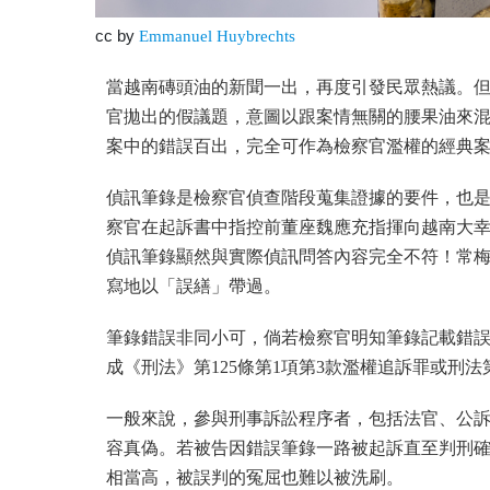
cc by
Emmanuel Huybrechts
當越南磚頭油的新聞一出，再度引發民眾熱議。但
官拋出的假議題，意圖以跟案情無關的腰果油來
案中的錯誤百出，完全可作為檢察官濫權的經典
偵訊筆錄是檢察官偵查階段蒐集證據的要件，也
察官在起訴書中指控前董座魏應充指揮向越南大
偵訊筆錄顯然與實際偵訊問答內容完全不符！常
寫地以「誤繕」帶過。
筆錄錯誤非同小可，倘若檢察官明知筆錄記載錯
成《刑法》第125條第1項第3款濫權追訴罪或刑法
一般來說，參與刑事訴訟程序者，包括法官、公
容真偽。若被告因錯誤筆錄一路被起訴直至判刑
相當高，被誤判的冤屈也難以被洗刷。