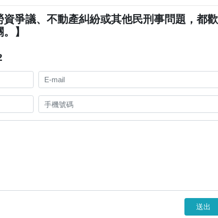
勞資爭議、不動產糾紛或其他民刑事問題，都
關。】
2
送出