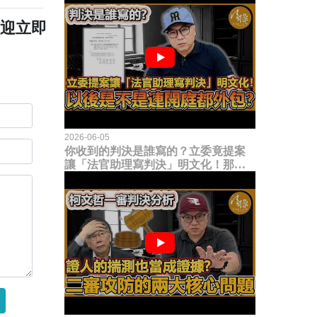
歡迎立即
2026-06-05
你收到的判決是誰寫的？立委竟提案
讓「法官助理寫判決」明文化！那以
後是不是乾脆連開庭都外包出去？