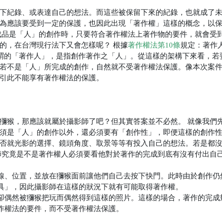
下紀錄、或表達自己的想法。而這些被保留下來的紀錄，也就成了
為應該要受到一定的保護，也因此出現「著作權」這樣的概念，以
成品是「人」的創作時，只要符合著作權法上著作物的要件，就會受
的，在台灣現行法下又會怎樣呢？
根據
著作權法第10條
規定：著作
謂的「著作人」，是指創作著作之「人」。從這樣的架構下來看，若
若不是「人」所完成的創作，自然就不受著作權法保護。像本次案
引此不能享有著作權法的保護。
獼猴，那應該就屬於攝影師了吧？但其實答案並不必然。
就像我們
須是「人」的創作以外，還必須要有「創作性」，即便這樣的創作
否就光影的選擇、鏡頭角度、取景等等有投入自己的想法。若是都
師究竟是不是著作權人必須要看他對於著作的完成到底有沒有付出自
線、位置，並放在獼猴面前讓他們自己去按下快門。此時由於創作仍
具」，因此攝影師在這樣的狀況下就有可能取得著作權。
卻偶然被獼猴把玩而偶然得到這樣的照片。這樣的場合，著作的完成
作權法的要件，而不受著作權法保護。