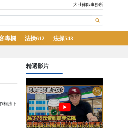
大壯律師事務所
客專欄
法操612
法操543
精選影片
著作權法下