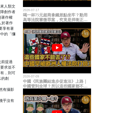
未來人類文
2026-07-17
保障創作者
喝一杯75元超商拿鐵差點坐牢？動用
到著作權
高等法院審微罪案，究竟是捍衛正義
人於著作
還是浪費司法資源？
要享有著
件中的「獼
先前提過
性要求並不
沒有，則可
2026-07-09
己的創
中國《民族團結進步促進法》上路｜
中國管到全球？所以這些國家都不能
然有攝影
去了？中國早就被歐洲人權法院打
臉？
幾乎沒有