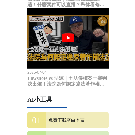
過！什麼案件可以直播？帶你看修法
內容
2025-07-04
Lawsnote vs 法源｜七法侵權案一審判
決出爐！法院為何認定違法著作權
法？
AI小工具
免費下載空白本票