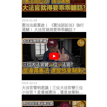
2026-01-09
憲法法庭重啟｜ 《憲法訴訟法》強行
通關！ 大法官就得要乖乖聽話？
2025-10-23
大法官聲明惹議｜三位大法官變三位
小法官？是遵循憲法，還是放棄制衡
立法權？