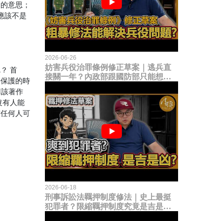
照的意思；
應該不是
2026-06-26
妨害兵役治罪條例修正草案｜逃兵直
呢？
首
接關一年？內政部跟國防部只能想到
法保護的時
這種粗暴修法，是能解決什麼兵役問
用該著作
題？
沒有人能
有任何人可
2026-06-18
刑事訴訟法羈押制度修法｜史上最挺
犯罪者？限縮羈押制度究竟是吉是
凶？