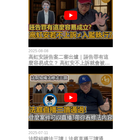
2025-08-08
高虹安誣告案二審出爐｜誣告罪有這
麼容易成立？ 高虹安不上訴就會被
關？這句話其實不太對！
2025-07-11
法院組織法三讀｜法庭直播三讀通