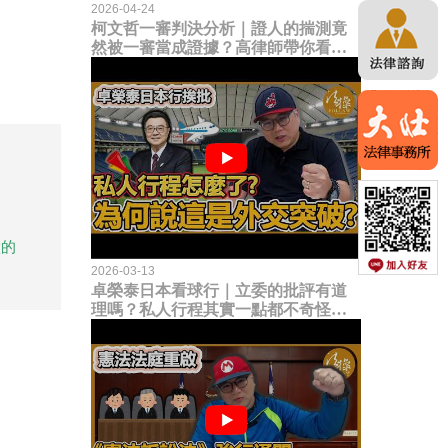
2026-04-24
柯文哲一審判決分析｜證人的揣測竟
然被一審當成證據？高律師帶你看未
來二審攻防的兩大核心點！
做的
2026-03-13
卓榮泰日本看球行｜立委的批評有道
理嗎？私人行程其實一點都不奇怪？
為何說這是一種外交突破？