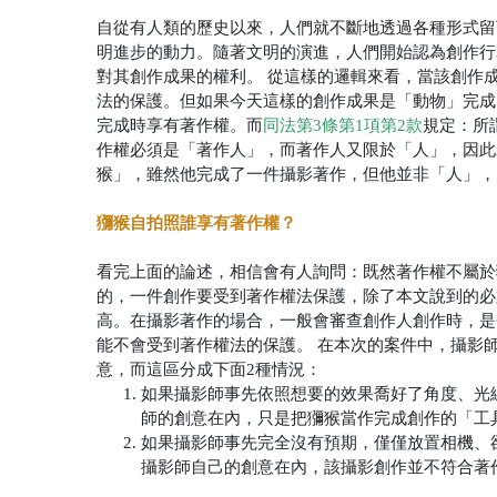
自從有人類的歷史以來，人們就不斷地透過各種形式留
明進步的動力。隨著文明的演進，人們開始認為創作行
對其創作成果的權利。
從這樣的邏輯來看，當該創作
法的保護。但如果今天這樣的創作成果是「動物」完成
完成時享有著作權。而
同法第3條第1項第2款
規定：所
作權必須是「著作人」，而著作人又限於「人」，因此
猴」，雖然他完成了一件攝影著作，但他並非「人」，
獼猴自拍照誰享有著作權？
看完上面的論述，相信會有人詢問：既然著作權不屬於
的，一件創作要受到著作權法保護，除了本文說到的必
高。在攝影著作的場合，一般會審查創作人創作時，是
能不會受到著作權法的保護。
在本次的案件中，攝影
意，而這區分成下面2種情況：
如果攝影師事先依照想要的效果喬好了角度、光
師的創意在內，只是把獼猴當作完成創作的「工
如果攝影師事先完全沒有預期，僅僅放置相機、
攝影師自己的創意在內，該攝影創作並不符合著