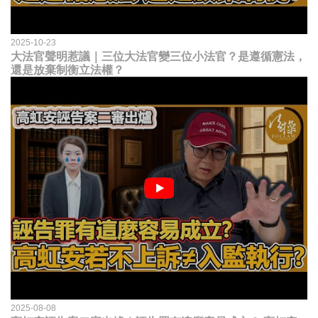
2025-10-23
大法官聲明惹議｜三位大法官變三位小法官？是遵循憲法，
還是放棄制衡立法權？
2025-08-08