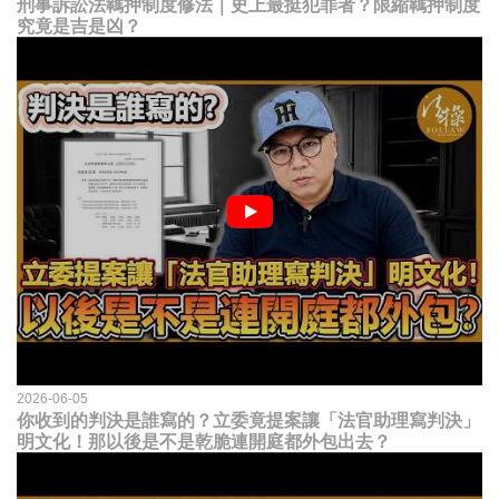
刑事訴訟法羈押制度修法｜史上最挺犯罪者？限縮羈押制度
究竟是吉是凶？
2026-06-05
你收到的判決是誰寫的？立委竟提案讓「法官助理寫判決」
明文化！那以後是不是乾脆連開庭都外包出去？