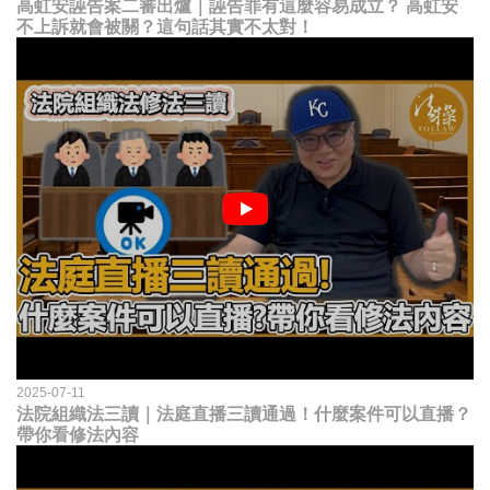
高虹安誣告案二審出爐｜誣告罪有這麼容易成立？ 高虹安
不上訴就會被關？這句話其實不太對！
2025-07-11
法院組織法三讀｜法庭直播三讀通過！什麼案件可以直播？
帶你看修法內容