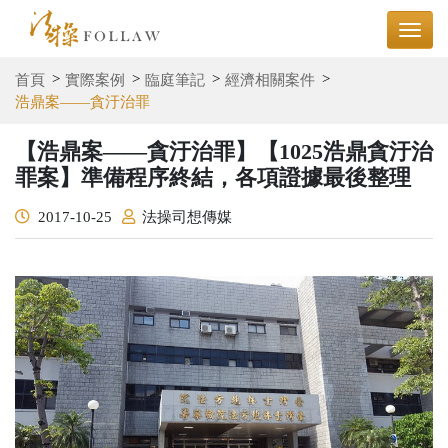
首頁
實際案例
臨庭筆記
經濟相關案件
浩鼎案——貪汙治罪
【浩鼎案——貪汙治罪】【1025浩鼎貪汙治
罪案】準備程序終結，各項證據最後整理
2017-10-25
法操司想傳媒