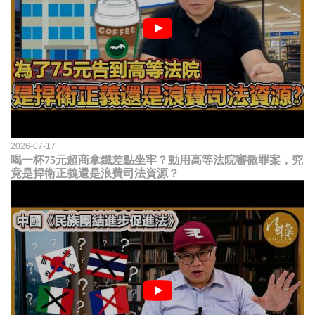
2026-07-17
喝一杯75元超商拿鐵差點坐牢？動用高等法院審微罪案，究
竟是捍衛正義還是浪費司法資源？