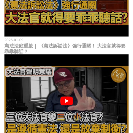
2026-01-09
憲法法庭重啟｜ 《憲法訴訟法》強行通關！ 大法官就得要
乖乖聽話？