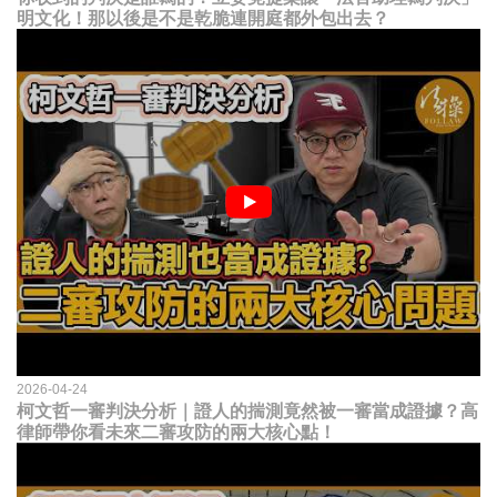
明文化！那以後是不是乾脆連開庭都外包出去？
2026-04-24
柯文哲一審判決分析｜證人的揣測竟然被一審當成證據？高
律師帶你看未來二審攻防的兩大核心點！