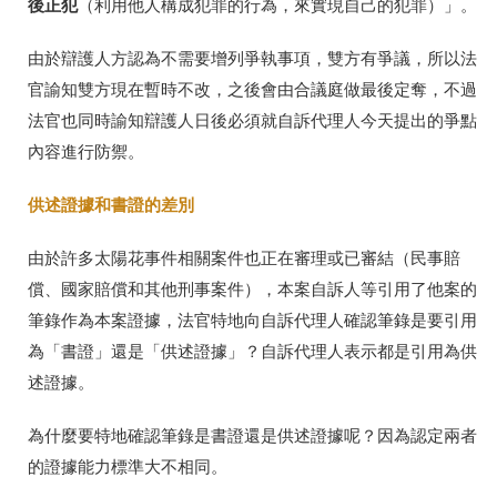
後正犯
（利用他人構成犯罪的行為，來實現自己的犯罪）」。
由於辯護人方認為不需要增列爭執事項，雙方有爭議，所以法
官諭知雙方現在暫時不改，之後會由合議庭做最後定奪，不過
法官也同時諭知辯護人日後必須就自訴代理人今天提出的爭點
內容進行防禦。
供述證據和書證的差別
由於許多太陽花事件相關案件也正在審理或已審結（民事賠
償、國家賠償和其他刑事案件），本案自訴人等引用了他案的
筆錄作為本案證據，法官特地向自訴代理人確認筆錄是要引用
為「書證」還是「供述證據」？自訴代理人表示都是引用為供
述證據。
為什麼要特地確認筆錄是書證還是供述證據呢？因為認定兩者
的證據能力標準大不相同。