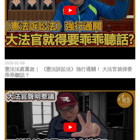
2026-01-09
憲法法庭重啟｜ 《憲法訴訟法》強行通關！ 大法官就得要
乖乖聽話？