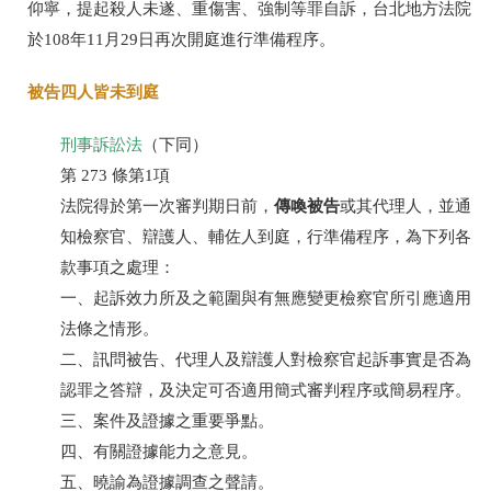
仰寧，提起殺人未遂、重傷害、強制等罪自訴，台北地方法院
於108年11月29日再次開庭進行準備程序。
被告四人皆未到庭
刑事訴訟法
（下同）
第 273 條第1項
傳喚被告
法院得於第一次審判期日前，
或其代理人，並通
知檢察官、辯護人、輔佐人到庭，行準備程序，為下列各
款事項之處理：
一、起訴效力所及之範圍與有無應變更檢察官所引應適用
法條之情形。
二、訊問被告、代理人及辯護人對檢察官起訴事實是否為
認罪之答辯，及決定可否適用簡式審判程序或簡易程序。
三、案件及證據之重要爭點。
四、有關證據能力之意見。
五、曉諭為證據調查之聲請。