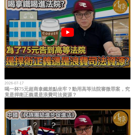
2026-07-17
喝一杯75元超商拿鐵差點坐牢？動用高等法院審微罪案，究
竟是捍衛正義還是浪費司法資源？