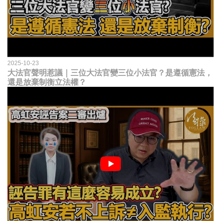
2025-10-23
大法官聲明惹議｜三位大法官變三位小法官？是遵循憲法，
還是放棄制衡立法權？