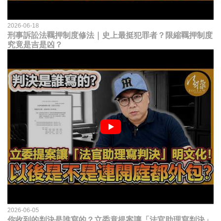
2026-06-18
刑事訴訟法羈押制度修法｜史上最挺犯罪者？限縮羈押制度
究竟是吉是凶？
2026-06-05
你收到的判決是誰寫的？立委竟提案讓「法官助理寫判決」