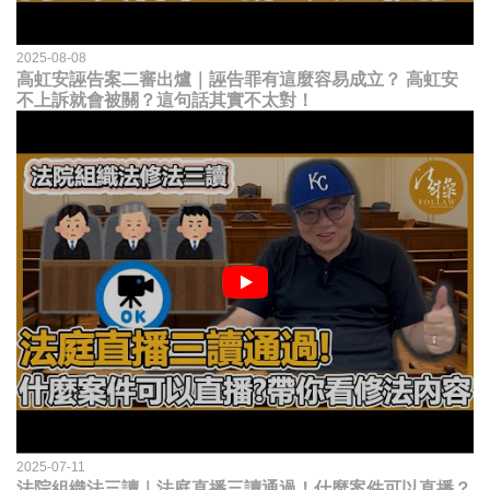
2025-08-08
高虹安誣告案二審出爐｜誣告罪有這麼容易成立？ 高虹安
不上訴就會被關？這句話其實不太對！
2025-07-11
法院組織法三讀｜法庭直播三讀通過！什麼案件可以直播？