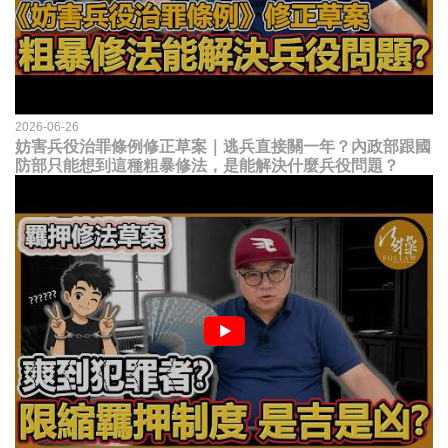
2026-06-26
妨害兵役治罪條例修正草案｜逃兵直接關一年？內政部跟國
防部只能想到這種粗暴修法，是能解決什麼兵役問題？