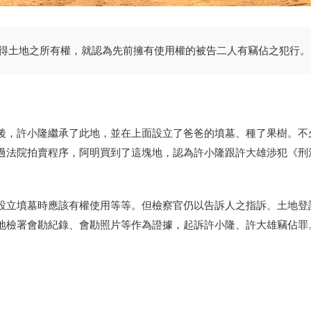
得土地之所有權，就認為先前擁有使用權的被告二人有竊佔之犯行。
後，許小隆繼承了此地，並在上面設立了爸爸的墳墓、種了果樹。不
過法院拍賣程序，阿明買到了這塊地，認為許小隆跟許大雄涉犯《刑
設立墳墓時應該有權使用等等。但檢察官仍以告訴人之指訴、土地登
地檢署會勘紀錄、會勘照片等作為證據，起訴許小隆、許大雄竊佔罪