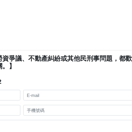
勞資爭議、不動產糾紛或其他民刑事問題，都
關。】
2