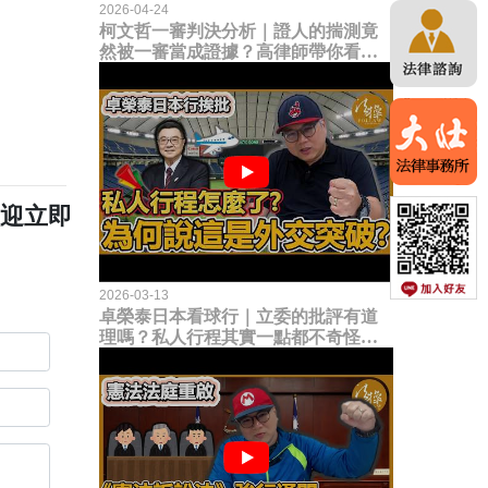
2026-04-24
柯文哲一審判決分析｜證人的揣測竟
然被一審當成證據？高律師帶你看未
來二審攻防的兩大核心點！
歡迎立即
2026-03-13
卓榮泰日本看球行｜立委的批評有道
理嗎？私人行程其實一點都不奇怪？
為何說這是一種外交突破？