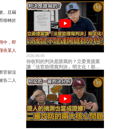
者。且竊
而移轉於
用中，即
僅依某人
2026-06-05
你收到的判決是誰寫的？立委竟提案
讓「法官助理寫判決」明文化！那以
後是不是乾脆連開庭都外包出去？
察官卻沒
被告二人