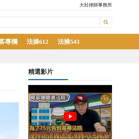
大壯律師事務所
客專欄
法操612
法操543
精選影片