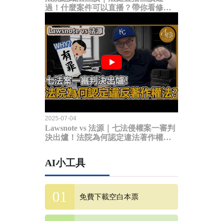
過！什麼案件可以直播？帶你看修法
內容
2025-07-04
Lawsnote vs 法源｜七法侵權案一審判
決出爐！法院為何認定違法著作權
法？
AI小工具
免費下載空白本票