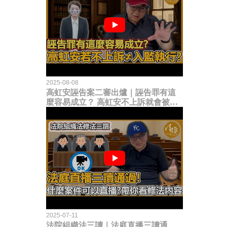
2025-08-08
高虹安誣告案二審出爐｜誣告罪有這
麼容易成立？ 高虹安不上訴就會被
關？這句話其實不太對！
2025-07-11
法院組織法三讀｜法庭直播三讀通