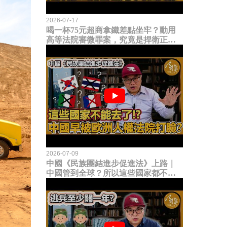
2026-07-17
喝一杯75元超商拿鐵差點坐牢？動用
高等法院審微罪案，究竟是捍衛正義
還是浪費司法資源？
2026-07-09
中國《民族團結進步促進法》上路｜
中國管到全球？所以這些國家都不能
去了？中國早就被歐洲人權法院打
臉？