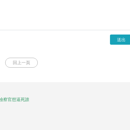
送出
回上一頁
，檢察官想逼死誰