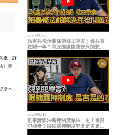
2026-06-26
妨害兵役治罪條例修正草案｜逃兵直
接關一年？內政部跟國防部只能想到
這種粗暴修法，是能解決什麼兵役問
久後，許
題？
法》第
記謄本、
。
2026-06-18
刑事訴訟法羈押制度修法｜史上最挺
犯罪者？限縮羈押制度究竟是吉是
凶？