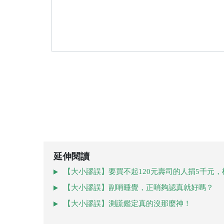
延伸閱讀
【大小謬誤】要買不起120元壽司的人捐5千元
【大小謬誤】副哨睡覺，正哨夠認真就好嗎？
【大小謬誤】測謊鑑定真的沒那麼神！