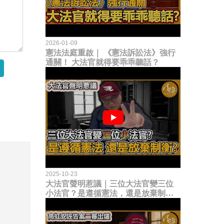
2026-01-09
憲法法庭重啟｜ 《憲法訴訟法》強行
通關！ 大法官就得要乖乖聽話？
2025-10-23
大法官聲明惹議｜三位大法官變三位
小法官？是遵循憲法，還是放棄制衡
立法權？