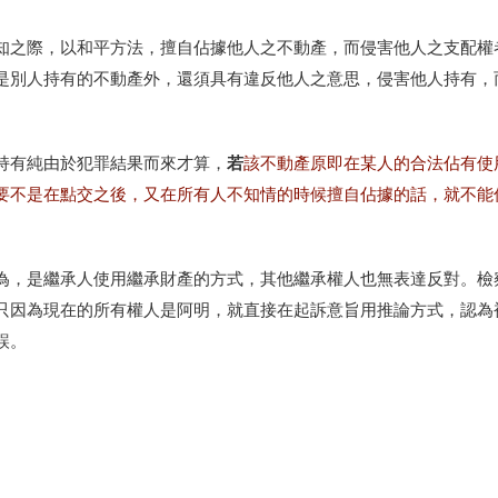
知之際，以和平方法，擅自佔據他人之不動產，而侵害他人之支配權
是別人持有的不動產外，還須具有違反他人之意思，侵害他人持有，
若
持有純由於犯罪結果而來才算，
該不動產原即在某人的合法佔有使
要不是在點交之後，又在所有人不知情的時候擅自佔據的話，就不能
為，是繼承人使用繼承財產的方式，其他繼承權人也無表達反對。檢
只因為現在的所有權人是阿明，就直接在起訴意旨用推論方式，認為
誤。