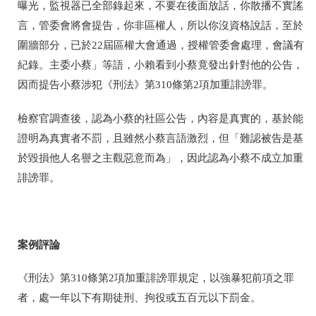
曝光，監視器已全部錄起來，不要在後面放話，你散播不實謠
言，管委會將會提告，你非區權人，所以你沒資格說話，至於
圍牆部分，已於22屆區權大會通過，授權管委會處理，會議有
紀錄。主委小蔡」等語，小賴看到小蔡竟發出針對他的公告，
因而提告小蔡涉犯《刑法》第310條第2項加重誹謗罪。
檢察官調查後，認為小蔡的社區公告，內容是真實的，基於能
證明為真實者不罰，且雖然小蔡言語激烈，但「難認被告是基
於毀損他人名譽之主觀惡意而為」，因此認為小蔡不成立加重
誹謗罪。
案例評論
《刑法》第310條第2項加重誹謗罪規定，以強暴犯前項之罪
者，處一年以下有期徒刑、拘役或五百元以下罰金。