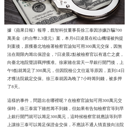
據《蘋果日報》報導，戲智科技董事長徐三泰因涉嫌詐騙700
萬美金（約台幣2.3億元）案，本月6日凌晨在松山機場被拘提
到案後，原獲臺北地檢署檢察官諭知可用300萬元交保，因無
法在期限內籌出保證金，7日凌晨2點被檢察官以有逃亡之虞，
向臺北地院聲請羈押獲准。徐家雖在當天一早銀行開門後，上
午9點就籌足了300萬元，但因院檢公文往返等原因，直到14日
才獲法院裁定交保。徐三泰就因為晚了7小時籌到錢，被多押
了8天。
這樣的事件，問題出在哪裡呢？在檢察官諭知可用300萬元交
保時，徐三泰當下雖然籌不到錢，但如果有告知檢察官等到早
上銀行開門就可以籌足300萬元，這時候檢察官就應該等到早
上讓徐三泰可以籌足保證金交保，不應該不通人情直接向法院