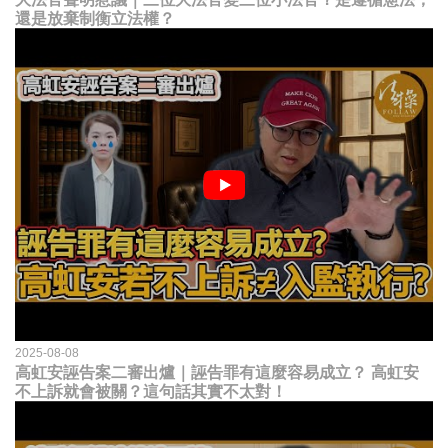
還是放棄制衡立法權？
2025-08-08
高虹安誣告案二審出爐｜誣告罪有這麼容易成立？ 高虹安
不上訴就會被關？這句話其實不太對！