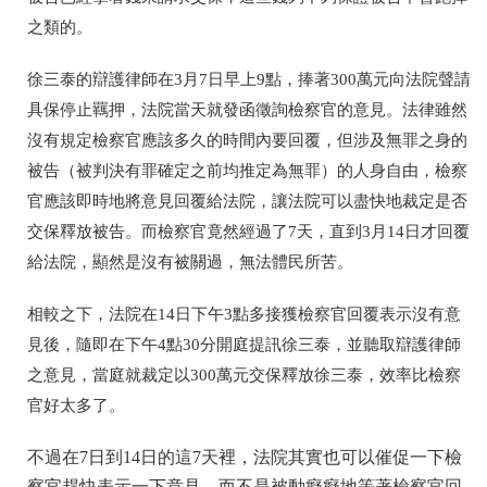
之類的。
徐三泰的辯護律師在3月7日早上9點，捧著300萬元向法院聲請
具保停止羈押，法院當天就發函徵詢檢察官的意見。法律雖然
沒有規定檢察官應該多久的時間內要回覆，但涉及無罪之身的
被告（被判決有罪確定之前均推定為無罪）的人身自由，檢察
官應該即時地將意見回覆給法院，讓法院可以盡快地裁定是否
交保釋放被告。而檢察官竟然經過了7天，直到3月14日才回覆
給法院，顯然是沒有被關過，無法體民所苦。
相較之下，法院在14日下午3點多接獲檢察官回覆表示沒有意
見後，隨即在下午4點30分開庭提訊徐三泰，並聽取辯護律師
之意見，當庭就裁定以300萬元交保釋放徐三泰，效率比檢察
官好太多了。
不過在7日到14日的這7天裡，法院其實也可以催促一下檢
察官趕快表示一下意見，而不是被動癡癡地等著檢察官回