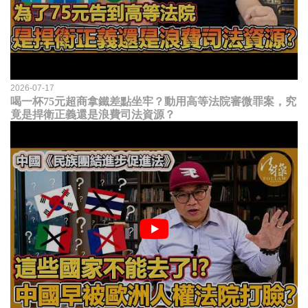
2026-07-17
喝一杯75元超商拿鐵差點坐牢？動用高等法院審微罪案，究
竟是捍衛正義還是浪費司法資源？