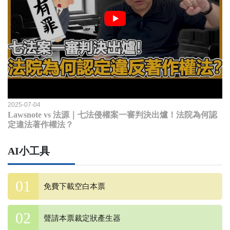
2025-07-04
Lawsnote vs 法源｜七法侵權案一審判決出爐！法院為何認
定違法著作權法？
AI小工具
免費下載空白本票
聲請本票裁定狀產生器