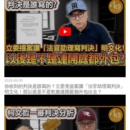
2026-06-05
你收到的判決是誰寫的？立委竟提案讓「法官助理寫判決」
明文化！那以後是不是乾脆連開庭都外包出去？