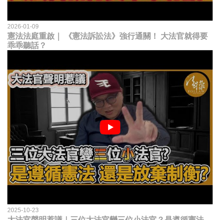
2026-01-09
憲法法庭重啟｜ 《憲法訴訟法》強行通關！ 大法官就得要
乖乖聽話？
2025-10-23
大法官聲明惹議｜三位大法官變三位小法官？是遵循憲法，