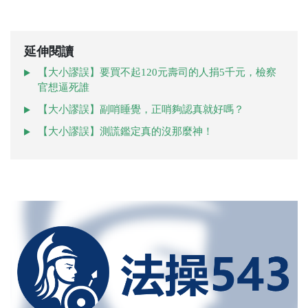
延伸閱讀
【大小謬誤】要買不起120元壽司的人捐5千元，檢察
官想逼死誰
【大小謬誤】副哨睡覺，正哨夠認真就好嗎？
【大小謬誤】測謊鑑定真的沒那麼神！