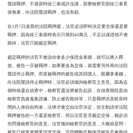
聲請羈押。不過當時徐三泰或許沒講，那麼檢察官因徐三泰覓
保無著，向法院聲請羈押，也沒有錯。
在3月7日凌晨的法院羈押庭，法官必須即時決定要交保還是要
羈押。因為徐三泰當時表示只籌到40萬元，不足以保證他不會
跑掉，法官只能裁定羈押。
裁定羈押的法官不會說你拿多少保證金來贖，就可以將人釋
放。被告一旦被羈押，如果要改為交保，就需要另外再向法院
聲請停止羈押。而當被羈押的被告或其辯護人、親屬拿著錢，
向法院聲請停止羈押時，法官必須徵詢檢察官之意見。因為這
個時候還在偵查中，檢察官還沒將被告起訴，在偵查階段是由
檢察官負責蒐集證據、防止被告跑掉等，只是羈押涉及較長時
間的人身自由拘束，法律才會交由法官決定，但主動請求法院
羈押被告的一方還是檢察官。所以法官是否裁定交保，都必須
先問過檢察官的意見。法官徵詢檢察官的意見，大概就是問：
被告已經拿著錢來請求交保，這些錢夠不夠保證被告不會跑掉