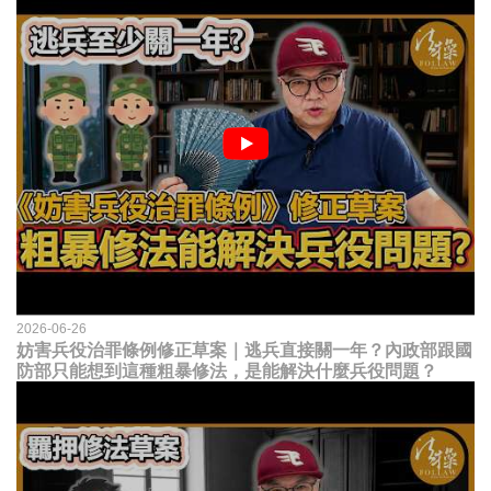
2026-06-26
妨害兵役治罪條例修正草案｜逃兵直接關一年？內政部跟國
防部只能想到這種粗暴修法，是能解決什麼兵役問題？