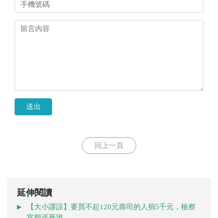
送出
回上一頁
延伸閱讀
【大小謬誤】要買不起120元壽司的人捐5千元，檢察
官想逼死誰