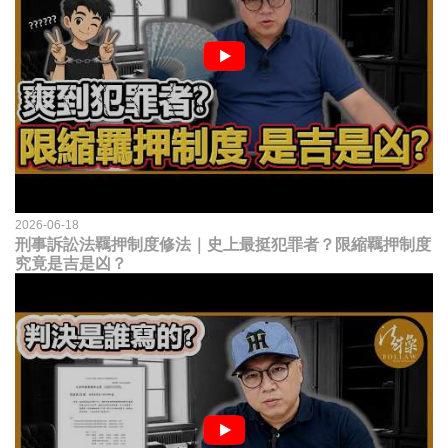
2026-06-18
刑事訴訟法羈押制度修法｜史上最挺犯罪者？限縮羈押制度
究竟是吉是凶？