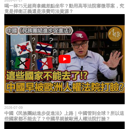
2026-07-17
喝一杯75元超商拿鐵差點坐牢？動用高等法院審微罪案，究
竟是捍衛正義還是浪費司法資源？
2026-07-09
中國《民族團結進步促進法》上路｜中國管到全球？所以這
些國家都不能去了？中國早就被歐洲人權法院打臉？