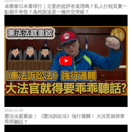
2026-03-13
卓榮泰日本看球行｜立委的批評有道理嗎？私人行程其實一
點都不奇怪？為何說這是一種外交突破？
2026-01-09
憲法法庭重啟｜ 《憲法訴訟法》強行通關！ 大法官就得要
乖乖聽話？