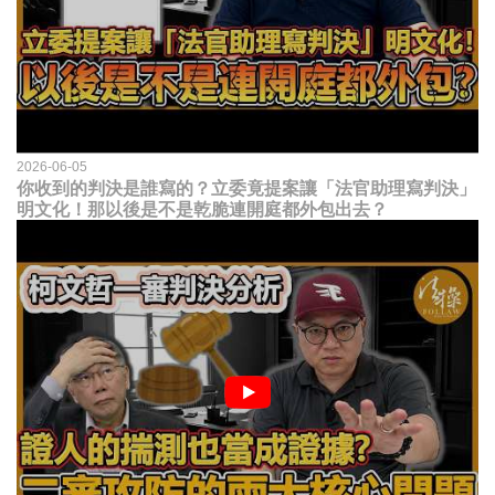
2026-06-05
你收到的判決是誰寫的？立委竟提案讓「法官助理寫判決」
明文化！那以後是不是乾脆連開庭都外包出去？