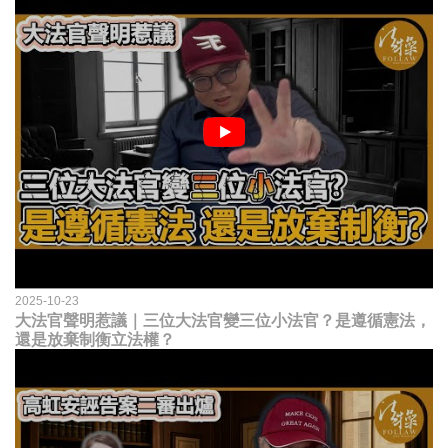
2025-10-23
大法官聲明惹議｜三位大法官變三位小法官？是遵循憲法，
還是放棄制衡立法權？