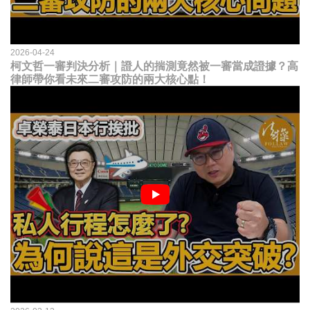
2026-04-24
柯文哲一審判決分析｜證人的揣測竟然被一審當成證據？高
律師帶你看未來二審攻防的兩大核心點！