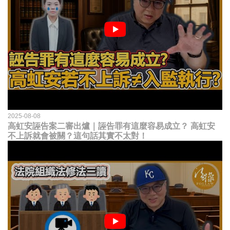
2025-08-08
高虹安誣告案二審出爐｜誣告罪有這麼容易成立？ 高虹安
不上訴就會被關？這句話其實不太對！