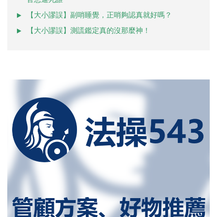
【大小謬誤】副哨睡覺，正哨夠認真就好嗎？
【大小謬誤】測謊鑑定真的沒那麼神！