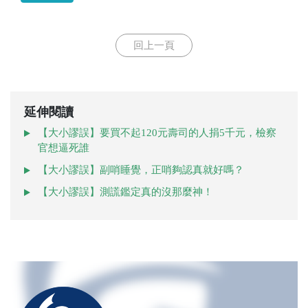
回上一頁
延伸閱讀
【大小謬誤】要買不起120元壽司的人捐5千元，檢察
官想逼死誰
【大小謬誤】副哨睡覺，正哨夠認真就好嗎？
【大小謬誤】測謊鑑定真的沒那麼神！