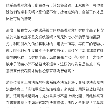
體系高職畢業者，所在多有，諸如郭台銘、王永慶等，可你會
說他們智慮非高嗎？恐怕是不會，搶著進鴻海、台塑工作才是
比較可能的情況。
那麼，檢察官又何以憑藉被告阿尼高職畢業即智慮非高？其背
後的依據難道不是文憑歧視嗎？阿尼詐欺小郭的手段相當惡
劣，利用朋友的信任騙取財物，爾後一而再、再而三的恐嚇小
郭，讓小郭心生畏懼不得不報警自保，這樣的行為堪稱是有計
畫性的犯案，若智慮非高，怎麼會先詐欺小郭借車子，之後再
以車子恐嚇小郭不借錢就不還車？這樣的行為若是智慮非高，
那麼要什麼程度才能被檢察官稱為智慮高？
若各位讀者上司法院的檢索系統查法院判決，會發現法官寫判
決書時會以「高職畢業之智識程度」來表達，用詞顯然較為謹
慎。這可能就是因為，處分書書狀不需上網公開，因此檢察官
在書狀書寫上不如法官寫判決書謹慎，所以才會出現「又為高