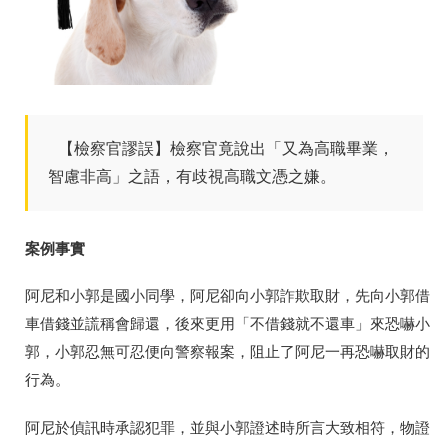
【檢察官謬誤】檢察官竟說出「又為高職畢業，
智慮非高」之語，有歧視高職文憑之嫌。
案例事實
阿尼和小郭是國小同學，阿尼卻向小郭詐欺取財，先向小郭借
車借錢並謊稱會歸還，後來更用「不借錢就不還車」來恐嚇小
郭，小郭忍無可忍便向警察報案，阻止了阿尼一再恐嚇取財的
行為。
阿尼於偵訊時承認犯罪，並與小郭證述時所言大致相符，物證