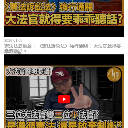
2026-01-09
憲法法庭重啟｜ 《憲法訴訟法》強行通關！ 大法官就得要
乖乖聽話？