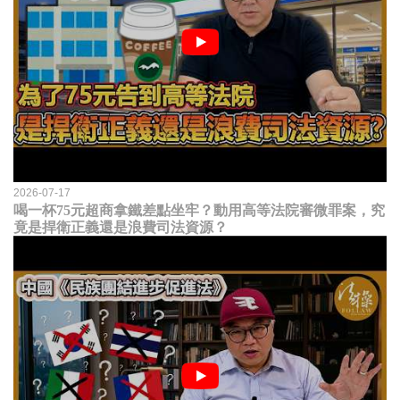
2026-07-17
喝一杯75元超商拿鐵差點坐牢？動用高等法院審微罪案，究
竟是捍衛正義還是浪費司法資源？