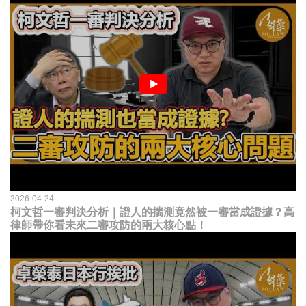
2026-04-24
柯文哲一審判決分析｜證人的揣測竟然被一審當成證據？高
律師帶你看未來二審攻防的兩大核心點！