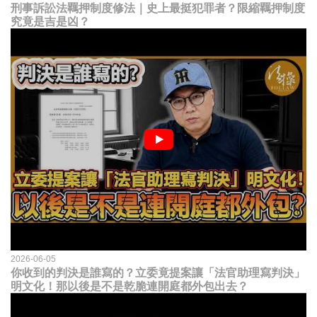
刑事訴訟法羈押制度修法｜史上最挺犯罪者？限縮羈押制度
究竟是吉是凶？
2026-06-05
你收到的判決是誰寫的？立委竟提案讓「法官助理寫判決」
明文化！那以後是不是乾脆連開庭都外包出去？