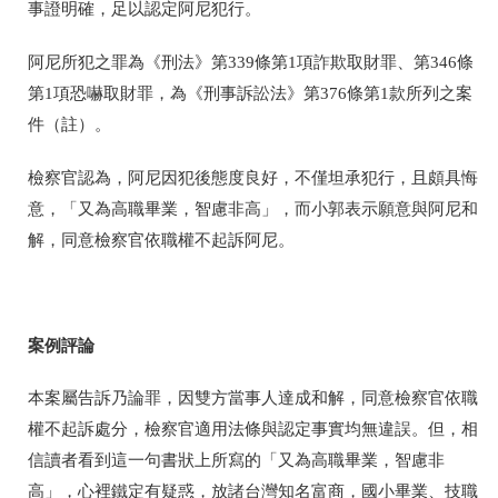
事證明確，足以認定阿尼犯行。
阿尼所犯之罪為《刑法》第
339
條第
1
項詐欺取財罪、第
346
條
第
1
項恐嚇取財罪，為《刑事訴訟法》第
376
條第
1
款所列之案
件（註）。
檢察官認為，阿尼因犯後態度良好，不僅坦承犯行，且頗具悔
意，「又為高職畢業，智慮非高」，而小郭表示願意與阿尼和
解，同意檢察官依職權不起訴阿尼。
案例評論
本案屬告訴乃論罪，因雙方當事人達成和解，同意檢察官依職
權不起訴處分，檢察官適用法條與認定事實均無違誤。但，相
信讀者看到這一句書狀上所寫的「又為高職畢業，智慮非
高」，心裡鐵定有疑惑，放諸台灣知名富商，國小畢業、技職