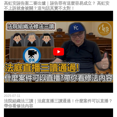
高虹安誣告案二審出爐｜誣告罪有這麼容易成立？ 高虹安
不上訴就會被關？這句話其實不太對！
2025-07-11
法院組織法三讀｜法庭直播三讀通過！什麼案件可以直播？
帶你看修法內容