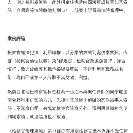
人，則是被判處無罪。此外
柯金柱也
曾向四海幫成員黃如意索
賄，台灣高等法院將他判刑12年，該案上訴最高法院審理中。
案例評論
檢察官知法犯法，利用職權，以分案的方式到處併案索賄。依
據《檢察官倫理規範》第5條規定，
檢察官應廉潔自持，謹言
慎行，致力於維護其職位榮譽及尊嚴，不得利用其職務或名
銜，為自己或第三人謀取不當財物、利益。
然
前台北地檢檢察官柯金柱為一己之私與擔任律師的同學
盧慶
南合夥利用併案的方式，先後向其所經手偵辦的案件當事人索
賄，不潔身自愛，有愧於檢察官這身分外，還利用其職務之便
到處索賄，就連黑道也不放過
。
《檢察官倫理規範》第11條亦有規定
檢察官應不為亦不受任何