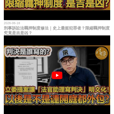
2026-06-18
刑事訴訟法羈押制度修法｜史上最挺犯罪者？限縮羈押制度
究竟是吉是凶？