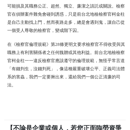
可能損及其職務公正、超然、獨立、廉潔之請託或關說。檢察
官在偵辦案件難免會碰到誘惑，只是
前台北地檢檢察官柯金柱
是自己主動找上門，然而夜路走多，總是會遇到鬼，讓自己從
一個受人尊敬的檢察官，變成階下囚。
在
《檢察官倫理規範》第28條更明文要求
檢察官不得收受與其
職務上有利害關係者之任何餽贈或其他利益。
前台北地檢檢察
官柯金柱一一違反
檢察官應該遵守的倫理規範，無怪乎常言道
「有錢判生，沒錢判死」，像這種嚴重破壞公平、正義司法體
系的害蟲，我們一定要揪出來，還給我們一個公正清廉的司
法。
【不論是企業或個人，若您正面臨勞資爭