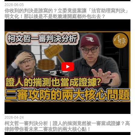
2026-06-05
你收到的判決是誰寫的？立委竟提案讓「法官助理寫判決」
明文化！那以後是不是乾脆連開庭都外包出去？
2026-04-24
柯文哲一審判決分析｜證人的揣測竟然被一審當成證據？高
律師帶你看未來二審攻防的兩大核心點！