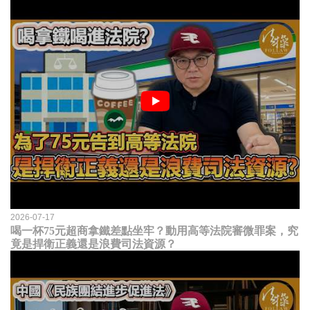
2026-07-17
喝一杯75元超商拿鐵差點坐牢？動用高等法院審微罪案，究
竟是捍衛正義還是浪費司法資源？