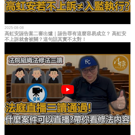
2025-08-08
高虹安誣告案二審出爐｜誣告罪有這麼容易成立？ 高虹安
不上訴就會被關？這句話其實不太對！