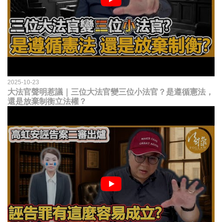
2025-10-23
大法官聲明惹議｜三位大法官變三位小法官？是遵循憲法，
還是放棄制衡立法權？