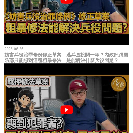
2026-06-26
妨害兵役治罪條例修正草案｜逃兵直接關一年？內政部跟國
防部只能想到這種粗暴修法，是能解決什麼兵役問題？