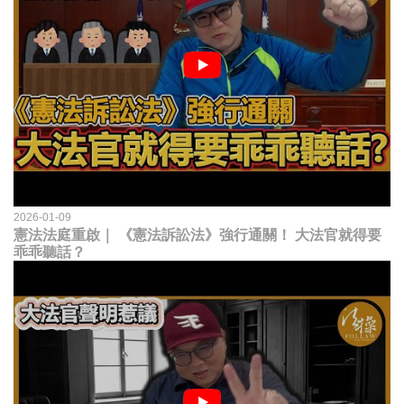
2026-01-09
憲法法庭重啟｜ 《憲法訴訟法》強行通關！ 大法官就得要
乖乖聽話？