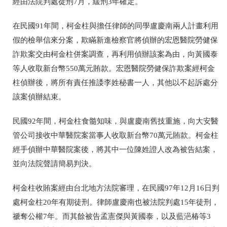
經由法院判處徒刑7月，緩刑3年確定。
在民國91年間，
柯金柱
與擔任律師的同學盧慶南兩人計畫利用
假的檢舉信來分案，欺瞞新進檢察官將偵辦的宏恩醫院勞健保
詐欺案交由
柯金柱
併案調查，再利用偵辦該案為由，向黃國泰
等人收取新台幣550萬元賄款。宏恩醫院勞健保詐欺案經柯金
柱偵辦後，將所有責任推諉李姓秘書一人，其他以不起訴處分
該案偵辦結束。
民國92年間，柯金柱食髓知味，與盧慶南舊技重施，向大安醫
管公司接收中華醫院案當事人收取新台幣70萬元賄款。柯金柱
經手偵辦中華醫院案後，將其中一位陳姓證人改為被告結案，
並向法院聲請簡易判決。
柯金柱收賄案
經由台北地方法院審理，在民國97年12月16日判
處柯金柱20年有期徒刑。律師盧慶南也被法院判處15年徒刑，
禠奪公權7年。而其餘被告孟憲傑與黃國泰，以及藍浥椿等3