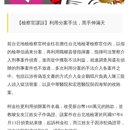
【檢察官謬誤】利用分案手法，黑手伸滿天
前台北地檢檢察官柯金柱
在擔任台北地檢署檢察官任內，以假
的檢舉信函來分案，再利用職權簽發指揮書，指揮司法警察介
入刑事案件偵查，進而從中獲取不法利益，就連調查局還在偵
辦的刑事案件也不放過，多次利用分案的手法介入各案件之
中。包括
以涉有偽造文書的方式介入金企鵝唱片負責人陳三龍
人頭入獄頂替案，以及中華醫院和宏恩醫院與四海幫的收賄
案。
柯金柱更
利用偵辦案件名義，收受新台幣160萬元的賄款，並
教唆女友江姓女子作偽證。該案件在台北地檢署於民國97年6
月13日偵查結束後，起訴
柯金柱
，而江姓女子因涉犯偽證罪，