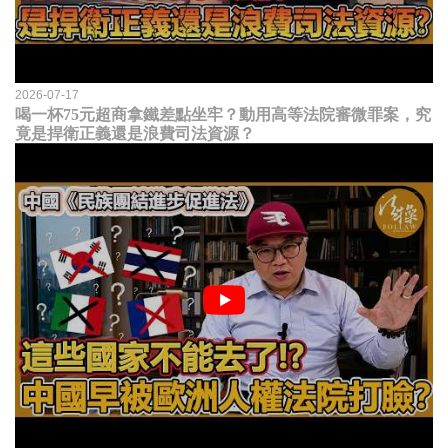
2026-07-17
喝一杯75元超商拿鐵差點坐牢？動用高等法院審微罪案，究
竟是捍衛正義還是浪費司法資源？