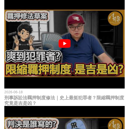
2026-06-18
刑事訴訟法羈押制度修法｜史上最挺犯罪者？限縮羈押制度
究竟是吉是凶？