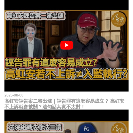
2025-08-08
高虹安誣告案二審出爐｜誣告罪有這麼容易成立？ 高虹安
不上訴就會被關？這句話其實不太對！