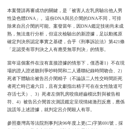
本案聲請再審成功的關鍵，是「被害人左乳房驗出他人男
性染色體DNA」。這份DNA與呂介閔的DNA不同，可排
除來自呂介閔的可能。案發當年，因DNA鑑定技術尚未成
熟，無法進行分析，但這次檢驗出的新證據，足以動搖原
確定判決所認定事實之基礎，合乎《刑事訴訟法》第421條
「足認受有罪判決之人有應受無罪判決」的情形。
當年這個案件在沒有直接證據的情形下，僅憑著1）不在現
場的證人證述聽到爭吵時間和二人通聯紀錄時間吻合、2）
死者下體驗出被告呂介閔精子（不論該二人性交時間距死
者死亡時已逾六日，且有文獻指出精子可在在女性陰道可
存活七天）、3）死者左側乳房咬痕經齒模比對與被告相
符、4）被告呂介閔首次測謊鑑定呈現情緒激烈反應，應係
說謊等上述證據，就判定呂介閔殺人有罪。
參照臺灣高等法院刑事判決96年度上更(二)字第691號，採