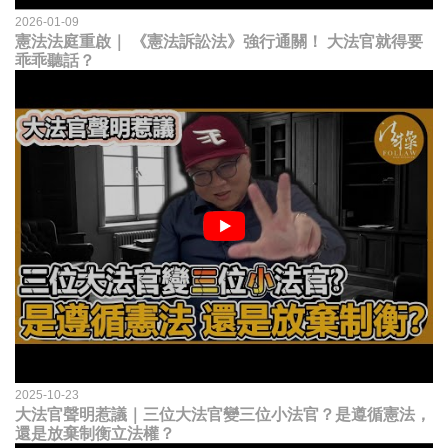
2026-01-09
憲法法庭重啟｜ 《憲法訴訟法》強行通關！ 大法官就得要
乖乖聽話？
2025-10-23
大法官聲明惹議｜三位大法官變三位小法官？是遵循憲法，
還是放棄制衡立法權？