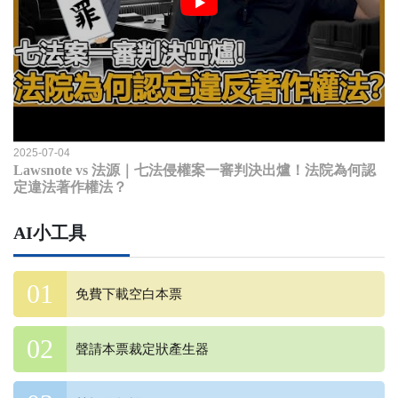
2025-07-04
Lawsnote vs 法源｜七法侵權案一審判決出爐！法院為何認
定違法著作權法？
AI小工具
免費下載空白本票
聲請本票裁定狀產生器