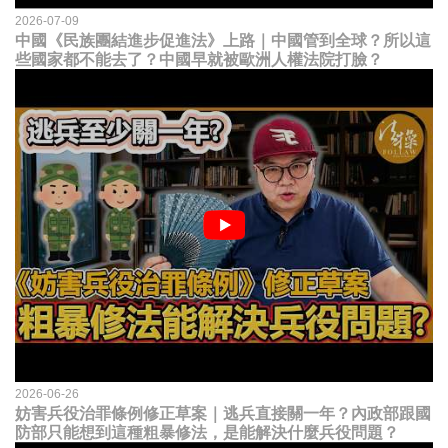
2026-07-09
中國《民族團結進步促進法》上路｜中國管到全球？所以這
些國家都不能去了？中國早就被歐洲人權法院打臉？
2026-06-26
妨害兵役治罪條例修正草案｜逃兵直接關一年？內政部跟國
防部只能想到這種粗暴修法，是能解決什麼兵役問題？