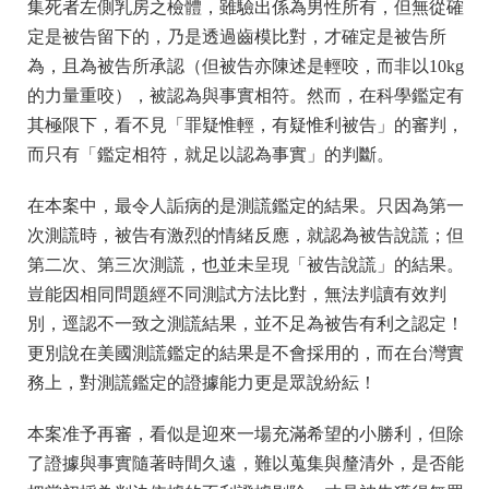
集死者左側乳房之檢體，雖驗出係為男性所有，但無從確
定是被告留下的，乃是透過齒模比對，才確定是被告所
為，且為被告所承認（但被告亦陳述是輕咬，而非以10kg
的力量重咬），被認為與事實相符。然而，在科學鑑定有
其極限下，看不見「罪疑惟輕，有疑惟利被告」的審判，
而只有「鑑定相符，就足以認為事實」的判斷。
在本案中，最令人詬病的是測謊鑑定的結果。只因為第一
次測謊時，被告有激烈的情緒反應，就認為被告說謊；但
第二次、第三次測謊，也並未呈現「被告說謊」的結果。
豈能因相同問題經不同測試方法比對，無法判讀有效判
別，逕認不一致之測謊結果，並不足為被告有利之認定！
更別說在美國測謊鑑定的結果是不會採用的，而在台灣實
務上，對測謊鑑定的證據能力更是眾說紛紜！
本案准予再審，看似是迎來一場充滿希望的小勝利，但除
了證據與事實隨著時間久遠，難以蒐集與釐清外，是否能