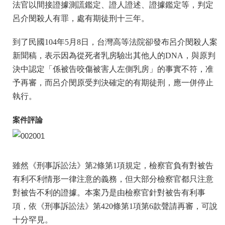
法官以間接證據測謊鑑定、證人證述、證據鑑定等，判定
呂介閔殺人有罪，處有期徒刑十三年。
到了民國104年5月8日，台灣高等法院卻發布呂介閔殺人案
新聞稿，表示因為從死者乳房驗出其他人的DNA，與原判
決中認定「係被告咬傷被害人左側乳房」的事實不符，准
予再審，而呂介閔原受判決確定的有期徒刑，應一併停止
執行。
案件評論
雖然《刑事訴訟法》第2條第1項規定，檢察官負有對被告
有利不利情形一律注意的義務，但大部分檢察官都只注意
對被告不利的證據。本案乃是由檢察官針對被告有利事
項，依《刑事訴訟法》第420條第1項第6款聲請再審，可說
十分罕見。