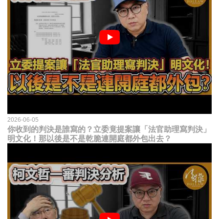
2026-06-05
你收到的判決是誰寫的？立委竟提案讓「法官助理寫判決」
明文化！那以後是不是乾脆連開庭都外包出去？