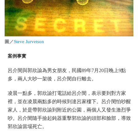
圖／
Steve Jurvetson
案例事實
呂介閔與郭欣諭為男女朋友，民國89年7月20日晚上9點
多，兩人大吵一架後，呂介閔自行離去。
凌晨一點多，郭欣諭打電話給呂介閔，表示要到對方家
裡，並在凌晨兩點多的時候到達呂家樓下。呂介閔怕吵醒
家人，於是帶郭欣諭到附近的公園，兩個人又發生激烈爭
吵。呂介閔隨手撿起鈍器重擊郭欣諭的頭部和臉部，導致
郭欣諭當場死亡。