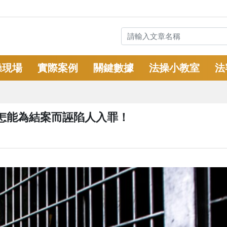
操現場
實際案例
關鍵數據
法操小教室
法
怎能為結案而誣陷人入罪！