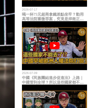
2026-07-17
喝一杯75元超商拿鐵差點坐牢？動用
高等法院審微罪案，究竟是捍衛正義
還是浪費司法資源？
2026-07-09
中國《民族團結進步促進法》上路｜
中國管到全球？所以這些國家都不能
去了？中國早就被歐洲人權法院打
臉？