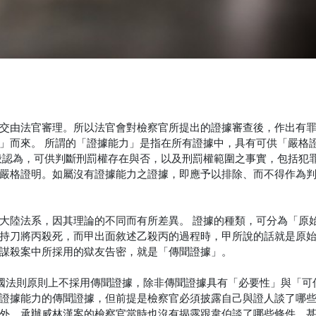
交由法官審理。所以法官會對檢察官所提出的證據審查後，作出有
」而來。 所謂的「證據能力」是指在所有證據中，具有可供「嚴格
般認為，可供判斷刑罰權存在與否，以及刑罰權範圍之事實，包括犯
嚴格證明。如屬沒有證據能力之證據，即應予以排除、而不得作為
大陸法系，因其理論的不同而有所差異。 證據的種類，可分為「原
持刀將丙殺死，而甲出面敘述乙殺丙的過程時，甲所說的話就是原
謀殺案中所採用的獄友告密，就是「傳聞證據」。
我國法則原則上不採用傳聞證據，除非傳聞證據具有「必要性」與「可
證據能力的傳聞證據，但前提是檢察官必須披露自己與證人談了哪
外，承辦威林漢案的檢察官當時也沒有揭露跟韋伯談了哪些條件，