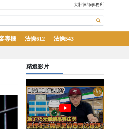
大壯律師事務所
客專欄
法操612
法操543
精選影片