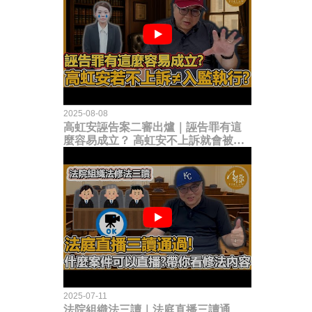
2025-08-08
高虹安誣告案二審出爐｜誣告罪有這
麼容易成立？ 高虹安不上訴就會被
關？這句話其實不太對！
2025-07-11
法院組織法三讀｜法庭直播三讀通