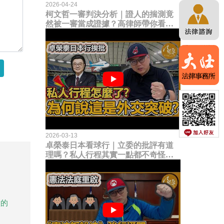
2026-04-24
柯文哲一審判決分析｜證人的揣測竟
然被一審當成證據？高律師帶你看未
來二審攻防的兩大核心點！
2026-03-13
卓榮泰日本看球行｜立委的批評有道
理嗎？私人行程其實一點都不奇怪？
為何說這是一種外交突破？
做的