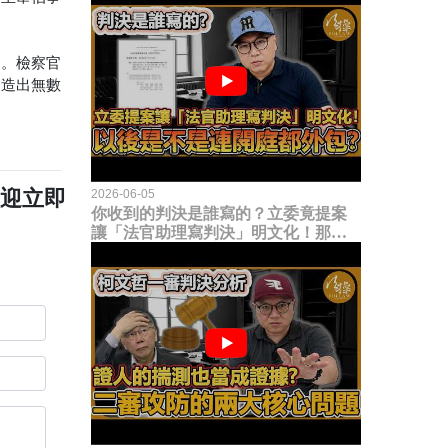
刑。檢察官
製造出無數
歡迎立即
2026-06-05
你收到的判決是誰寫的？立委竟提案
讓「法官助理寫判決」明文化！那以
後是不是乾脆連開庭都外包出去？