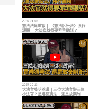
2026-01-09
憲法法庭重啟｜ 《憲法訴訟法》強行
通關！ 大法官就得要乖乖聽話？
2025-10-23
大法官聲明惹議｜三位大法官變三位
小法官？是遵循憲法，還是放棄制衡
立法權？