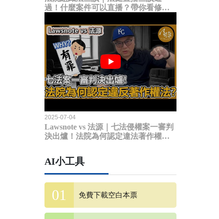
過！什麼案件可以直播？帶你看修法
內容
2025-07-04
Lawsnote vs 法源｜七法侵權案一審判
決出爐！法院為何認定違法著作權
法？
AI小工具
免費下載空白本票