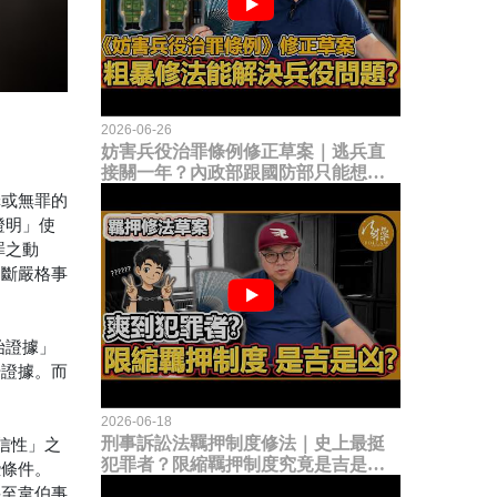
2026-06-26
妨害兵役治罪條例修正草案｜逃兵直
接關一年？內政部跟國防部只能想到
這種粗暴修法，是能解決什麼兵役問
罪或無罪的
題？
證明」使
罪之動
判斷嚴格事
始證據」
始證據。而
2026-06-18
刑事訴訟法羈押制度修法｜史上最挺
信性」之
犯罪者？限縮羈押制度究竟是吉是
些條件。
凶？
甚至韋伯事