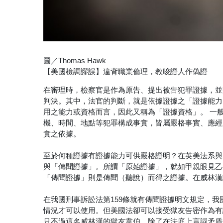
圖／Thomas Hawk
【美國檢調謬誤】違背職業倫理，教唆證人作偽證
在審理時，檢察官是作為原告、提出被告犯罪證據，並
判決。其中，法官的判斷，就是依據證據之「證據能力
用之能力或資格而言，因此又稱為「證據資格」。 一
機、時間、地點等犯罪構成事實，皆屬嚴格事實、應經
實之依據。
至於何種證據有證據能力可供嚴格證明？在英美法系與
與「傳聞證據」。所謂「原始證據」，就如甲親眼見乙
「傳聞證據」則是傳聞（聽說）而得之證據。在威林漢
在我國刑事訴訟法第159條就有傳聞證據明文規定，
情況才可以使用。但美國法卻可以接受獄友告密作為有
只不過這名威林漢的獄友韋伯，除了在法庭上言詞矛盾