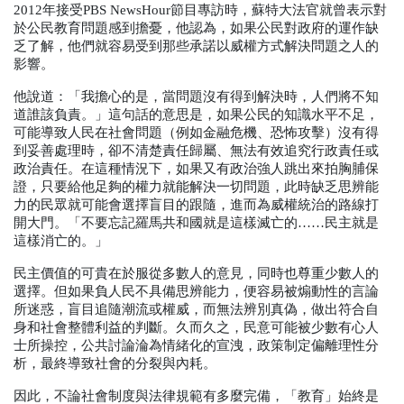
2012
年接受
PBS NewsHour
節目專訪時，蘇特大法官就曾表示對
於公民教育問題感到擔憂，他認為，如果公民對政府的運作缺
乏了解，他們就容易受到那些承諾以威權方式解決問題之人的
影響。
他說道：「我擔心的是，當問題沒有得到解決時，人們將不知
道誰該負責。」這句話的意思是，如果公民的知識水平不足，
可能導致人民在社會問題（例如金融危機、恐怖攻擊）沒有得
到妥善處理時，卻不清楚責任歸屬、無法有效追究行政責任或
政治責任。在這種情況下，如果又有政治強人跳出來拍胸脯保
證，只要給他足夠的權力就能解決一切問題，此時缺乏思辨能
力的民眾就可能會選擇盲目的跟隨，進而為威權統治的路線打
開大門。「不要忘記羅馬共和國就是這樣滅亡的……民主就是
這樣消亡的。」
民主價值的可貴在於服從多數人的意見，同時也尊重少數人的
選擇。但如果負人民不具備思辨能力，便容易被煽動性的言論
所迷惑，盲目追隨潮流或權威，而無法辨別真偽，做出符合自
身和社會整體利益的判斷。久而久之，民意可能被少數有心人
士所操控，公共討論淪為情緒化的宣洩，政策制定偏離理性分
析，最終導致社會的分裂與內耗。
因此，不論社會制度與法律規範有多麼完備，「教育」始終是