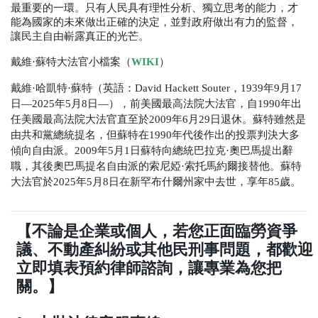
最重要的一環。只有人民具有理性分析、獨立思考的能力，才
能為國家的未來做出正確的決定，並對政府做出有力的監督，
讓民主自由嶄露真正的光芒。
戴維·蘇特大法官小檔案（
WIKI
）
戴維·哈凱特·蘇特（英語：
David Hackett Souter
，
1939
年
9
月
17
日—
2025
年
5
月
8
日—），前美國最高法院大法官，自
1990
年出
任美國最高法院大法官直至於
2009
年
6
月
29
日退休。蘇特雖然是
由共和黨總統提名，但蘇特在
1990
年代後作出的投票判決大多
傾向自由派。
2009
年
5
月
1
日蘇特向總統巴拉克·奧巴馬提出辭
職，其後奧巴馬提名自由派的索尼婭·索托馬約爾接替他。蘇特
大法官於
2025
年
5
月
8
日在新罕布什爾州家中去世，享年
85
歲。
【不論是企業或個人，若您正面臨勞資爭
議、不動產糾紛或其他民刑事問題，都歡迎
立即填表預約律師諮詢，讓專業為您把
關。】