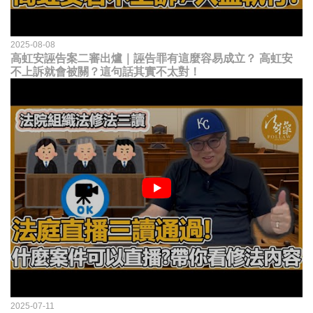
2025-08-08
高虹安誣告案二審出爐｜誣告罪有這麼容易成立？ 高虹安
不上訴就會被關？這句話其實不太對！
2025-07-11