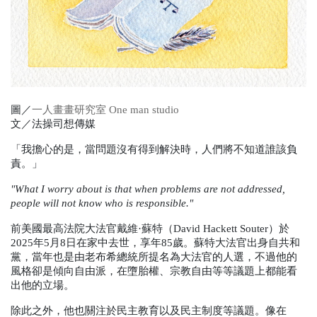
圖／
一人畫畫研究室 One man studio
文／法操司想傳媒
「我擔心的是，當問題沒有得到解決時，人們將不知道誰該負
責。」
"What I worry about is that when problems are not addressed,
people will not know who is responsible."
前美國最高法院大法官戴維·蘇特（
David Hackett Souter
）於
2025
年
5
月
8
日在家中去世，享年
85
歲。蘇特大法官出身自共和
黨，當年也是由老布希總統所提名為大法官的人選，不過他的
風格卻是傾向自由派，在墮胎權、宗教自由等等議題上都能看
出他的立場。
除此之外，他也關注於民主教育以及民主制度等議題。像在