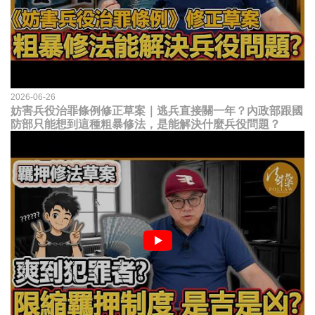
2026-06-26
妨害兵役治罪條例修正草案｜逃兵直接關一年？內政部跟國
防部只能想到這種粗暴修法，是能解決什麼兵役問題？