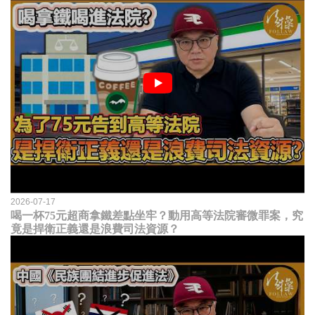
2026-07-17
喝一杯75元超商拿鐵差點坐牢？動用高等法院審微罪案，究
竟是捍衛正義還是浪費司法資源？