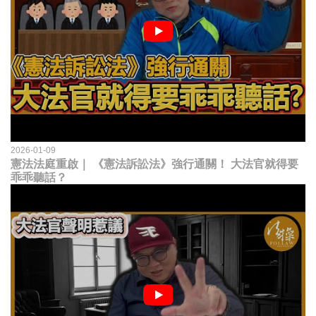
2026-01-09
憲法法庭重啟｜ 《憲法訴訟法》強行通關！ 大法官就得要
乖乖聽話？