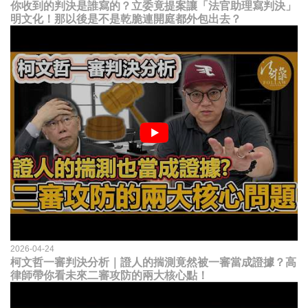
你收到的判決是誰寫的？立委竟提案讓「法官助理寫判決」
明文化！那以後是不是乾脆連開庭都外包出去？
2026-04-24
柯文哲一審判決分析｜證人的揣測竟然被一審當成證據？高
律師帶你看未來二審攻防的兩大核心點！