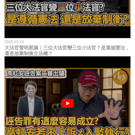
2025-10-23
大法官聲明惹議｜三位大法官變三位小法官？是遵循憲法，
還是放棄制衡立法權？