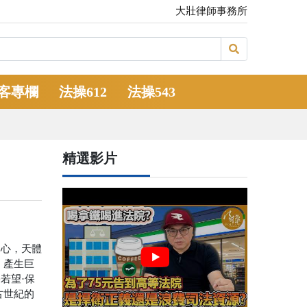
大壯律師事務所
客專欄
法操612
法操543
精選影片
中心，天體
」產生巨
若望·保
古世紀的