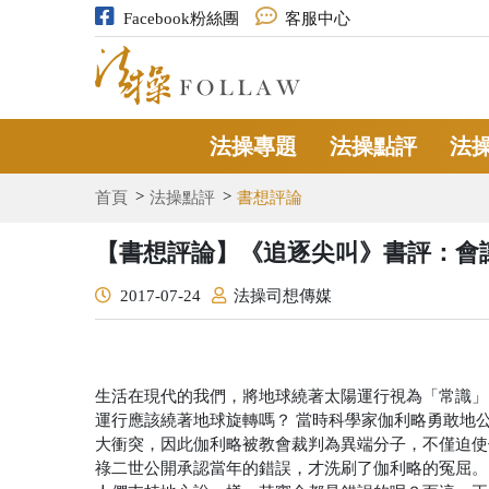
Facebook粉絲團
客服中心
法操專題
法操點評
法
首頁
法操點評
書想評論
【書想評論】《追逐尖叫》書評：會
2017-07-24
法操司想傳媒
生活在現代的我們，將地球繞著太陽運行視為「常識」
運行應該繞著地球旋轉嗎？
當時科學家伽利略勇敢地
大衝突，因此伽利略被教會裁判為異端分子，不僅迫使
祿二世公開承認當年的錯誤，才洗刷了伽利略的冤屈。