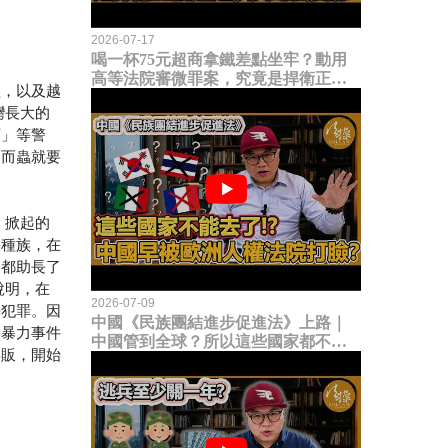
。
2026-07-17
喝一杯75元超商拿鐵差點坐牢？動用
高等法院審微罪案，究竟是捍衛正義
圭，以及越
還是浪費司法資源？
灣長大的
西」等警
，而蟲就要
r）掀起的
人種族，在
，都助長了
說明，在
2026-07-09
去犯罪。因
中國《民族團結進步促進法》上路｜
的暴力事件
中國管到全球？所以這些國家都不能
毒販，開始
去了？中國早就被歐洲人權法院打
臉？