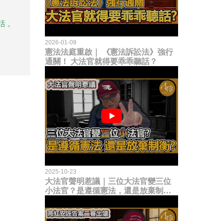
活 。
2026-01-09
憲法法庭重啟｜ 《憲法訴訟法》強行
通關！ 大法官就得要乖乖聽話？
2025-10-23
大法官聲明惹議｜三位大法官變三位
小法官？是遵循憲法，還是放棄制衡
立法權？