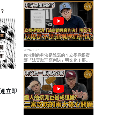
2026-06-05
你收到的判決是誰寫的？立委竟提案
讓「法官助理寫判決」明文化！那以
後是不是乾脆連開庭都外包出去？
歡迎立即