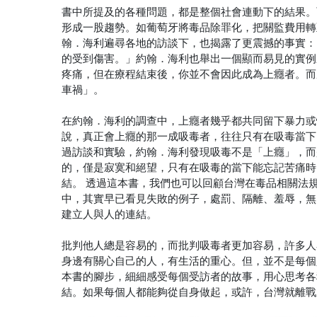
書中所提及的各種問題，都是整個社會連動下的結果。
形成一股趨勢。如葡萄牙將毒品除罪化，把關監費用轉
翰．海利遍尋各地的訪談下，也揭露了更震撼的事實：
的受到傷害。」約翰．海利也舉出一個顯而易見的實例
疼痛，但在療程結束後，你並不會因此成為上癮者。而
車禍」。
在約翰．海利的調查中，上癮者幾乎都共同留下暴力或
說，真正會上癮的那一成吸毒者，往往只有在吸毒當下
過訪談和實驗，約翰．海利發現吸毒不是「上癮」，而
的，僅是寂寞和絕望，只有在吸毒的當下能忘記苦痛時
結。
透過這本書，我們也可以回顧台灣在毒品相關法
中，其實早已看見失敗的例子，處罰、隔離、羞辱，無
建立人與人的連結。
批判他人總是容易的，而批判吸毒者更加容易，許多人
身邊有關心自己的人，有生活的重心。但，並不是每個
本書的腳步，細細感受每個受訪者的故事，用心思考各
結。如果每個人都能夠從自身做起，或許，台灣就離戰