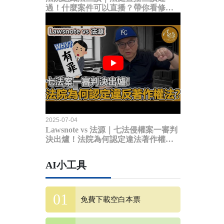
過！什麼案件可以直播？帶你看修法
內容
2025-07-04
Lawsnote vs 法源｜七法侵權案一審判
決出爐！法院為何認定違法著作權
法？
AI小工具
免費下載空白本票