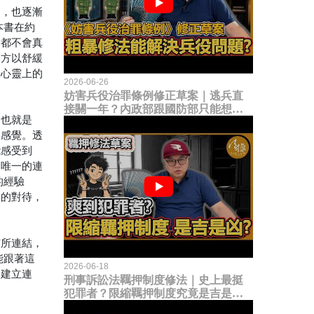
罰，也逐漸
本書在約
實都不會真
處方以舒緩
「心靈上的
2026-06-26
妨害兵役治罪條例修正草案｜逃兵直
接關一年？內政部跟國防部只能想到
。也就是
這種粗暴修法，是能解決什麼兵役問
的感覺。透
題？
能感受到
中唯一的連
的經驗
般的對待，
有所連結，
能跟著這
2026-06-18
，建立連
刑事訴訟法羈押制度修法｜史上最挺
犯罪者？限縮羈押制度究竟是吉是
凶？