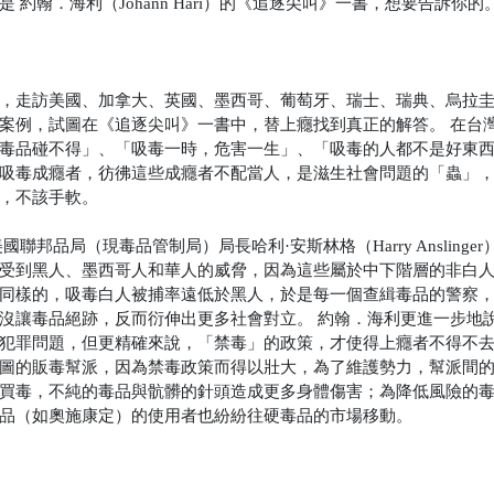
翰．海利（Johann Hari）的《追逐尖叫》一書，想要告訴你的
，走訪美國、加拿大、英國、墨西哥、葡萄牙、瑞士、瑞典、烏拉
案例，試圖在《追逐尖叫》一書中，替上癮找到真正的解答。
在台
毒品碰不得」、「吸毒一時，危害一生」、「吸毒的人都不是好東
吸毒成癮者，彷彿這些成癮者不配當人，是滋生社會問題的「蟲」
，不該手軟。
國聯邦品局（現毒品管制局）局長哈利·安斯林格（Harry Anslinge
受到黑人、墨西哥人和華人的威脅，因為這些屬於中下階層的非白
同樣的，吸毒白人被捕率遠低於黑人，於是每一個查緝毒品的警察
沒讓毒品絕跡，反而衍伸出更多社會對立。
約翰．海利更進一步地
犯罪問題，但更精確來說，「禁毒」的政策，才使得上癮者不得不
圖的販毒幫派，因為禁毒政策而得以壯大，為了維護勢力，幫派間
買毒，不純的毒品與骯髒的針頭造成更多身體傷害；為降低風險的
品（如奧施康定）的使用者也紛紛往硬毒品的市場移動。