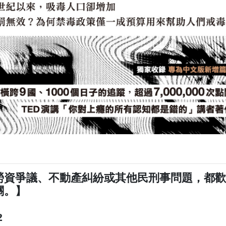
勞資爭議、不動產糾紛或其他民刑事問題，都
關。】
2