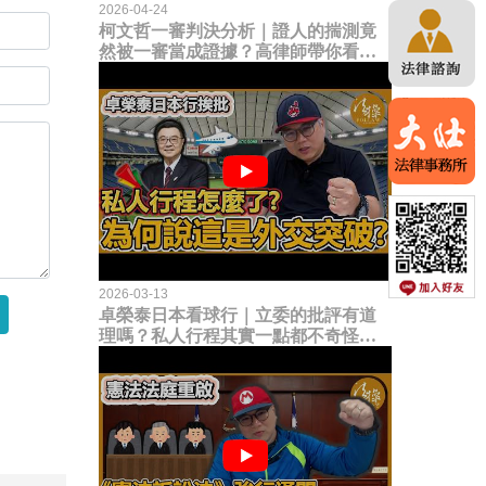
2026-04-24
柯文哲一審判決分析｜證人的揣測竟
然被一審當成證據？高律師帶你看未
來二審攻防的兩大核心點！
2026-03-13
卓榮泰日本看球行｜立委的批評有道
理嗎？私人行程其實一點都不奇怪？
為何說這是一種外交突破？