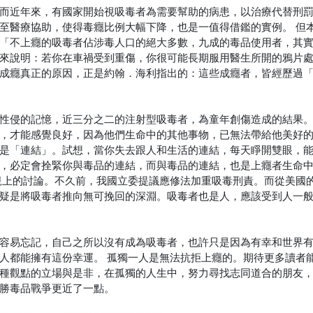
而近年來，有國家開始視吸毒者為需要幫助的病患，以治療代替刑
至醫療協助，使得毒癮比例大幅下降，也是一值得借鑑的實例。
但
「不上癮的吸毒者佔涉毒人口的絕大多數，九成的毒品使用者，其
來說明：若你在車禍受到重傷，你很可能長期服用醫生所開的鴉片
成癮真正的原因，正是約翰．海利指出的：這些成癮者，皆經歷過
性侵的記憶，近三分之二的注射型吸毒者，為童年創傷造成的結果
，才能感覺良好，因為他們生命中的其他事物，已無法帶給他美好
是「連結」。試想，當你失去跟人和生活的連結，每天睜開雙眼，
，必定會拴緊你與毒品的連結，而與毒品的連結，也是上癮者生命
規上的討論。不久前，我國立委提議應修法加重吸毒刑責。而從美國
疑是將吸毒者推向無可挽回的深淵。吸毒者也是人，應該受到人一
容易忘記，自己之所以沒有成為吸毒者，也許只是因為有幸和世界
人都能擁有這份幸運。
孤獨一人是無法抗拒上癮的。期待更多讀者
種觀點的立場與是非，在孤獨的人生中，努力尋找志同道合的朋友
勝毒品戰爭更近了一點。