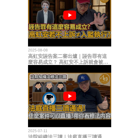
2025-08-08
高虹安誣告案二審出爐｜誣告罪有這
麼容易成立？ 高虹安不上訴就會被
關？這句話其實不太對！
2025-07-11
法院組織法三讀｜法庭直播三讀通