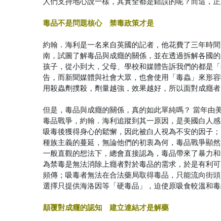
人們支持地心說一樣，其實全都是錯誤的呢？而這，正是 約
毒品不是問題核心 禁毒政策才是
約翰．海利是一名來自英國的記者，他花費了三年時間
南，試圖了解毒品與成癮的關係，並在透過拆解各國的
孩子，從小到大，父母、學校和媒體告訴我們的都是「
告，而新聞媒體與社會大眾，也會使用「毒蟲」來形容
用殺蟲劑撲殺，劑量越強，效果越好，所以面對成癮者
但是，毒品與成癮的關係，真的如此單純嗎？
當年由美
毒品戰爭，約翰．海利追蹤到其一原因，是美國白人感
吸毒後獲得身心的鬆懈，因此被白人視為不安的因子；
種族主義的蔓延，無論他們的初衷為何，毒品戰爭顯然
一般直觀的想法下，總會直接認為，毒品帶來了暴力和
為禁毒是無法消除上癮者對於毒品的需求，於是有利可
頻傳；吸毒者無法在合法藥局取得毒品，只能流向街頭
選擇只提供海洛因等「硬毒品」，迫使原吸食較溫和毒
顛覆對成癮的認知 建立連結才是解藥