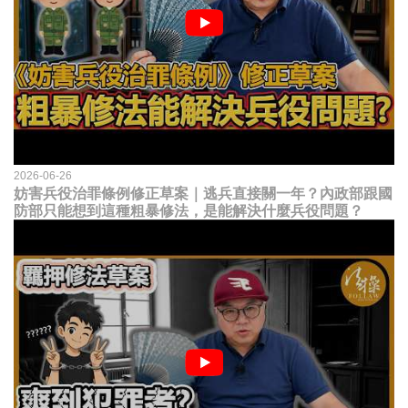
2026-06-26
妨害兵役治罪條例修正草案｜逃兵直接關一年？內政部跟國
防部只能想到這種粗暴修法，是能解決什麼兵役問題？