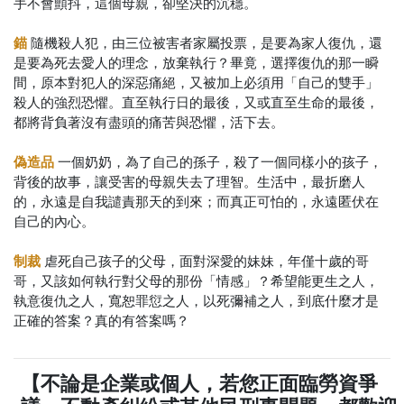
手不會顫抖，這個母親，卻堅決的沉穩。
錨
隨機殺人犯，由三位被害者家屬投票，是要為家人復仇，還
是要為死去愛人的理念，放棄執行？畢竟，選擇復仇的那一瞬
間，原本對犯人的深惡痛絕，又被加上必須用「自己的雙手」
殺人的強烈恐懼。直至執行日的最後，又或直至生命的最後，
都將背負著沒有盡頭的痛苦與恐懼，活下去。
偽造品
一個奶奶，為了自己的孫子，殺了一個同樣小的孩子，
背後的故事，讓受害的母親失去了理智。生活中，最折磨人
的，永遠是自我譴責那天的到來；而真正可怕的，永遠匿伏在
自己的內心。
制裁
虐死自己孩子的父母，面對深愛的妹妹，年僅十歲的哥
哥，又該如何執行對父母的那份「情感」？希望能更生之人，
執意復仇之人，寬恕罪愆之人，以死彌補之人，到底什麼才是
正確的答案？真的有答案嗎？
【不論是企業或個人，若您正面臨勞資爭