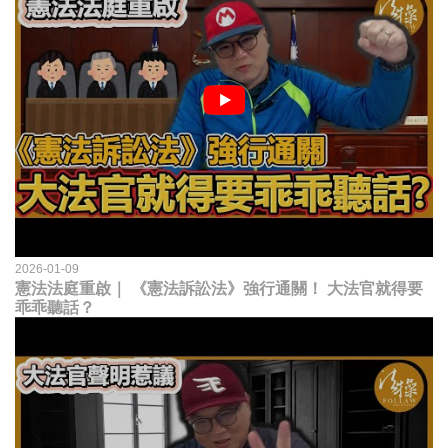
2026-01-09
憲法法庭重啟｜ 《憲法訴訟法》強行通關！ 大法官就得要
乖乖聽話？