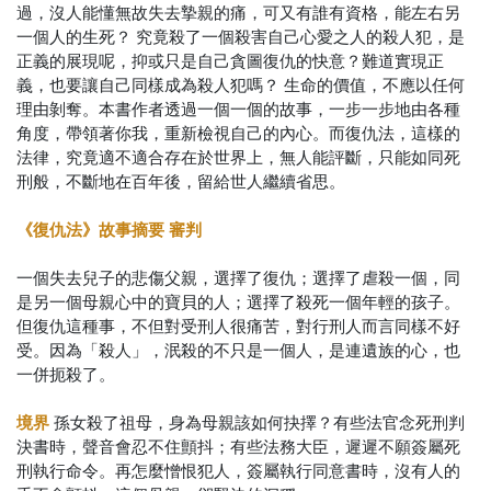
過，沒人能懂無故失去摯親的痛，可又有誰有資格，能左右另
一個人的生死？ 究竟殺了一個殺害自己心愛之人的殺人犯，是
正義的展現呢，抑或只是自己貪圖復仇的快意？難道實現正
義，也要讓自己同樣成為殺人犯嗎？ 生命的價值，不應以任何
理由剝奪。本書作者透過一個一個的故事，一步一步地由各種
角度，帶領著你我，重新檢視自己的內心。而復仇法，這樣的
法律，究竟適不適合存在於世界上，無人能評斷，只能如同死
刑般，不斷地在百年後，留給世人繼續省思。
《復仇法》故事摘要
審判
一個失去兒子的悲傷父親，選擇了復仇；選擇了虐殺一個，同
是另一個母親心中的寶貝的人；選擇了殺死一個年輕的孩子。
但復仇這種事，不但對受刑人很痛苦，對行刑人而言同樣不好
受。因為「殺人」，泯殺的不只是一個人，是連遺族的心，也
一併扼殺了。
境界
孫女殺了祖母，身為母親該如何抉擇？有些法官念死刑判
決書時，聲音會忍不住顫抖；有些法務大臣，遲遲不願簽屬死
刑執行命令。再怎麼憎恨犯人，簽屬執行同意書時，沒有人的