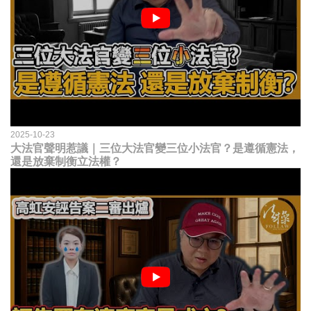
2025-10-23
大法官聲明惹議｜三位大法官變三位小法官？是遵循憲法，
還是放棄制衡立法權？