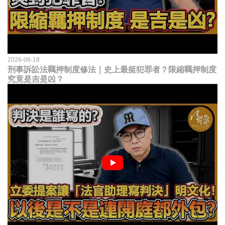
2026-06-18
刑事訴訟法羈押制度修法｜史上最挺犯罪者？限縮羈押制度
究竟是吉是凶？