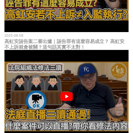
2025-08-08
高虹安誣告案二審出爐｜誣告罪有這麼容易成立？ 高虹安
不上訴就會被關？這句話其實不太對！