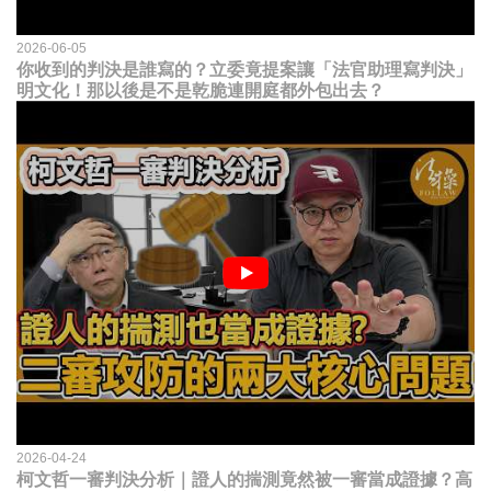
2026-06-05
你收到的判決是誰寫的？立委竟提案讓「法官助理寫判決」
明文化！那以後是不是乾脆連開庭都外包出去？
2026-04-24
柯文哲一審判決分析｜證人的揣測竟然被一審當成證據？高