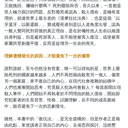
又能挽回、彌補什麼嗎？ 死刑廢除與否，長久以來，一直都是
世人極力探討的問題。反對廢死者認為，殺人償命，是極有道
理的，就連世界上最古老的《漢摩拉比法典》，也是提倡「以
牙還牙，以眼還眼」。贊成廢死者則是以人道角度出發，認為
一般人贊同死刑背後的真正理由，是在於犧牲他人生命以維護
自身利益，但是處死加害人，並不能使被害人復活，或使被害
家屬所受創傷平復，反而是徒增另一生命的喪失。
理解遺憾發生的原因，才能避免下一次的傷害
誰對誰錯，至今仍然沒有答案，唯一可以得知的是，世界上廢
除死刑的國家越來越多，人們不再想藉由殺害另一個人，傷害
另一個家庭，來平復自己的內心。在現代社會複雜的結構中，
人們也漸漸開始思考，究竟殺人犯為何會殺人？ 每當新聞出現
殺人事件，人們開始不再執著於不問理由的殺人償命，開始探
究犯案者的生長背景、性格，試圖理解，在不同的成長脈絡
中，能否避免下一次的悲劇發生。
雖然，本書中的「復仇法」，是完全虛構的，但是作者正是藉
由此點，來使讀者正視自己的內心，去省思與探討。沒經歷