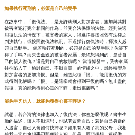
如果執行死刑的，必須是自己的雙手
在故事中，「復仇法」，是允許執刑人對加害者，施加與其對
被害者犯行完全相同的作為，並受合法保障的法律。經判決適
用復仇法的情況下，被害者的家人，得選擇要按照舊有法律之
判決執行，或按照復仇法執刑。不過採行復仇法時，擇法人必
須自己動手。 倘若執行死刑的，必須是自己的雙手呢？你能下
得了手嗎？而失去至親的被害者家屬，最終想得到的，是替自
己的親人復仇？還是對自己的救贖呢？ 當遺憾發生，受害家屬
往往陷入了「檢討自己、不斷自責」的情緒之中，最終轉變為
對加害者的更加痛恨。但是，難道此種「恨」，能用復仇的方
式得到化解嗎？「恨」，是這樣就會得到平復的嗎？無止盡的
報復，真的能夠得到心靈的平靜，走出傷痛嗎？
能夠手刃仇人，就能夠獲得心靈平靜嗎？
試想，若台灣的法律也加入了復仇法，你會怎麼做呢？書中生
動的描述，讓人不斷深思，也試著質問自己：若是自己身邊的
人遇害，自己又會如何抉擇呢？如果有人殺了我的父母，我相
信我一定也會想手刃那個殺人犯。但是，回頭想想，這樣做，