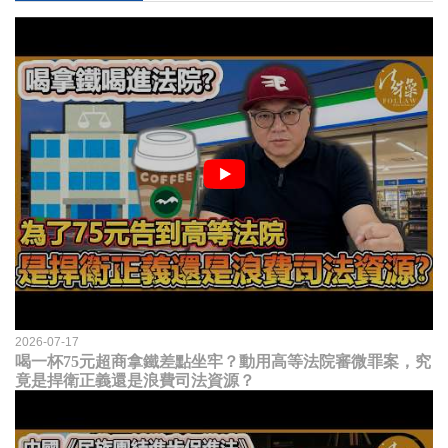
2026-07-17
喝一杯75元超商拿鐵差點坐牢？動用高等法院審微罪案，究
竟是捍衛正義還是浪費司法資源？