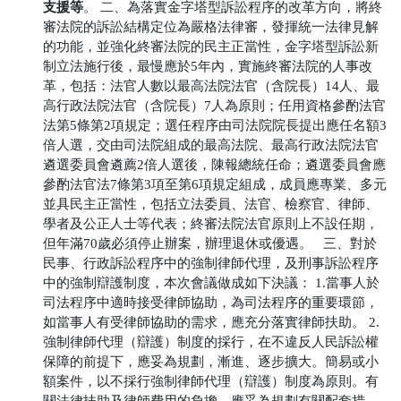
支援等
。
二、為落實金字塔型訴訟程序的改革方向，將終
審法院的訴訟結構定位為嚴格法律審，發揮統一法律見解
的功能，並強化終審法院的民主正當性，金字塔型訴訟新
制立法施行後，最慢應於5年內，實施終審法院的人事改
革，包括：法官人數以最高法院法官（含院長）14人、最
高行政法院法官（含院長）7人為原則；任用資格參酌法官
法第5條第2項規定；選任程序由司法院院長提出應任名額3
倍人選，交由司法院組成的最高法院、最高行政法院法官
遴選委員會遴薦2倍人選後，陳報總統任命；遴選委員會應
參酌法官法7條第3項至第6項規定組成，成員應專業、多元
並具民主正當性，包括立法委員、法官、檢察官、律師、
學者及公正人士等代表；終審法院法官原則上不設任期，
但年滿70歲必須停止辦案，辦理退休或優遇。
三、對於
民事、行政訴訟程序中的強制律師代理，及刑事訴訟程序
中的強制辯護制度，本次會議做成如下決議：
1.當事人於
司法程序中適時接受律師協助，為司法程序的重要環節，
如當事人有受律師協助的需求，應充分落實律師扶助。
2.
強制律師代理（辯護）制度的採行，在不違反人民訴訟權
保障的前提下，應妥為規劃，漸進、逐步擴大。簡易或小
額案件，以不採行強制律師代理（辯護）制度為原則。有
關法律扶助及律師費用的負擔，應妥為規劃有關配套措