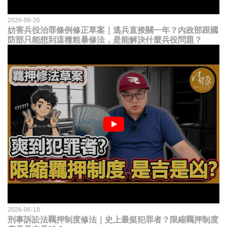
2026-06-26
妨害兵役治罪條例修正草案｜逃兵直接關一年？內政部跟國
防部只能想到這種粗暴修法，是能解決什麼兵役問題？
2026-06-18
刑事訴訟法羈押制度修法｜史上最挺犯罪者？限縮羈押制度