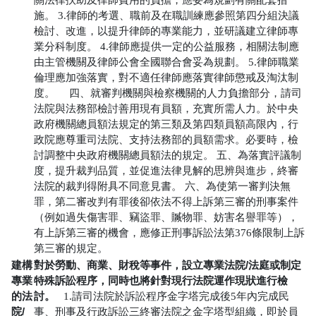
施。
3.律師的考選、職前及在職訓練應參照第四分組決議
檢討、改進，以提升律師的專業能力，並研議建立律師專
業分科制度。
4.律師應提供一定的公益服務，相關法制應
由主管機關及律師公會全國聯合會妥為規劃。
5.律師職業
倫理應加強落實，對不適任律師應落實律師懲戒及淘汰制
度。
四、就審判機關與檢察機關的人力負擔部分，請司
法院與法務部檢討善用現有員額，充實所需人力。於中央
政府機關總員額法規定的第三類及第四類員額高限內，行
政院應尊重司法院、支持法務部的員額需求。必要時，檢
討調整中央政府機關總員額法的規定。
五、為落實評議制
度，提升裁判品質，並促進法律見解的思辨與進步，終審
法院的裁判得附具不同意見書。
六、為使第一審判決無
罪，第二審改判有罪後卻依法不得上訴第三審的刑事案件
（例如過失傷害罪、竊盜罪、贓物罪、妨害名譽罪等），
有上訴第三審的機會，應修正刑事訴訟法第376條限制上訴
第三審的規定。
建構
對於勞動、商業、財稅等事件，設立專業法院/法庭或制定
專業
特殊訴訟程序，同時也將針對現行法院運作現狀進行檢
的法
討。
1.請司法院於訴訟程序金字塔完成後5年內完成民
院/
事、刑事及行政訴訟三終審法院之金字塔型組織，即於員