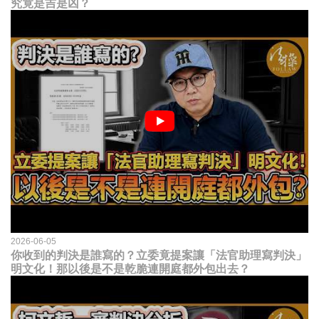
究竟是吉是凶？
2026-06-05
你收到的判決是誰寫的？立委竟提案讓「法官助理寫判決」
明文化！那以後是不是乾脆連開庭都外包出去？