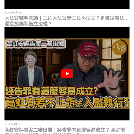
2025-10-23
大法官聲明惹議｜三位大法官變三位小法官？是遵循憲法，
還是放棄制衡立法權？
2025-08-08
高虹安誣告案二審出爐｜誣告罪有這麼容易成立？ 高虹安