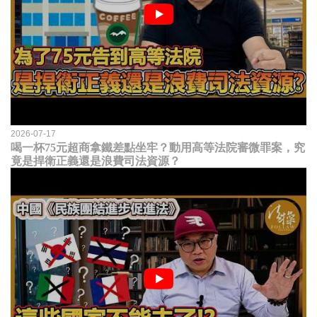
2026-07-17
喝一杯75元超商拿鐵差點坐牢？動用高等法院審微罪案，究
竟是捍衛正義還是浪費司法資源？