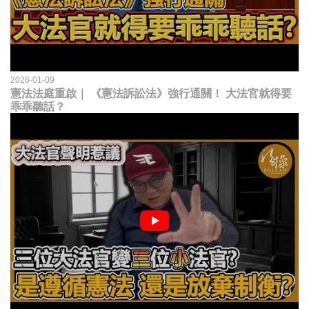
2026-01-09
憲法法庭重啟｜ 《憲法訴訟法》強行通關！ 大法官就得要
乖乖聽話？