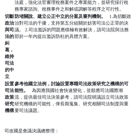
法庭，強化法官審理稅務案件之專業能力，並研究採行稅
務專家諮詢、稅務事件之和解或調解等程序之可行性。
切斷
防堵關說、建立公正中立的分案及審判機制。
1.為切斷政
政治
治對司法的干擾，支持第五分組關於妨害司法公正罪的決
與司
議。
2.司法濫訴的問題應積極有效解決，請司法院與法務
法的
部於一年內提出濫訴防杜的具體方案。
糾
葛，
維持
司法
的中
立
設置
參考他國立法例，討論設置專職司法政策研究之機構的可
司法
能性。
為因應我國社會快速變化，並順應司法國際潮
政策
流，提供最佳司法決策參考，請司法院研議設立司法政策
研究
研究機構的可能性，俾長期蒐集、研究相關司法制度與重
機構
要司法議題。
司改國是會議決議總整理：