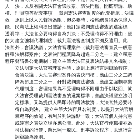
人
決，以及有關大法官會議收案、議決門檻、開庭辯論、助
權、
理員額等配套事項
裁判憲法審查制度的配套措施，決議
效
原則上以人民聲請為限，但必要時，檢察總長得為保障人
能、
民憲法上權利提出聲請；應訂定裁判憲法審查的選案標
透明
準；大法官必要時得自為判決；不受理時得不附理由；應
的大
建立強制代理制度；裁判憲法審查制度不溯及適用。此
法官
外，會議決議，大法官審理案件（裁判憲法審查及一般憲
解釋
法解釋案件）之表決門檻調降為超過二分之一；建立釋憲
程序
聲請書公開機制；建立主筆大法官及表決結果具名機制；
立法明定大法官審理案件時，原則上應行言詞辯論程序。
會議決議，大法官審理案件的表決門檻，應由三分之二調
降為超過二分之一。針對裁判憲法審查，應建立強制專業
代理制度；審理結果為不受理時得不附理由予以駁回。就
大法官受理裁判憲法審查的選案標準，會議決議應立法明
定標準。又為提供人民即時的司法救濟，大法官於必要時
得自為判決。
建立主筆大法官具名制度，以提升大法官解
釋程序的效能，有利於判決論點一致；大法官個人持合憲
或違憲之表決立場亦應公開。此外，大法官行使職權亦為
司法權的行使，應比照一般民、刑事訴訟程序，以進行言
詞辯論為原則。