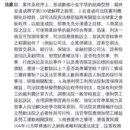
法庭
額、案件及程序上，形成數個小金字塔的組織型態，最終
並達成釋字第530號解釋之願景。
2.在達成司法院審判機
關化目標前，請司法院與法務部協商有關提出法律案之會
銜程序，以能達成院、部事先充分溝通之目標。
3.商業法
院之設立，可使商業紛爭的裁判符合專業、迅速、判決一
致且可預測等要求，司法院應推動設立，並就其管轄事件
之範圍如何？（例如公司法、企業併購法、證券交易法、
期貨交易法、銀行法、保險法、金融控股公司法、證券投
資信託及顧問法、智慧財產權法等）是否包含民事、刑
事、行政訴訟及非訟事件？以及應否限定訴訟標的金額或
價額，應達一定數額以上？是否為專屬管轄？採行二審或
三審終審制？以及法官專業人數與專家證人制度的採行等
事項，研擬相關配套。
4.為便利勞工利用法院制度保障其
權益，司法院應研擬勞動訴訟程序特別法，並採有利於勞
工的裁判費計算方式、調整法院一般管轄規定，便利勞工
提起訴訟、合理調整舉證責任分配、強化法官專業能力及
當事人自治解決紛爭功能等原則。司法院並應積極評估設
立勞動法院之必要性與可行性。法官學院應增加勞工權益
及勞工運動相關課程。
5.稅務案件之審理，應落實民國
106年12月即將施行之納稅者權利保護法規定，設置稅務