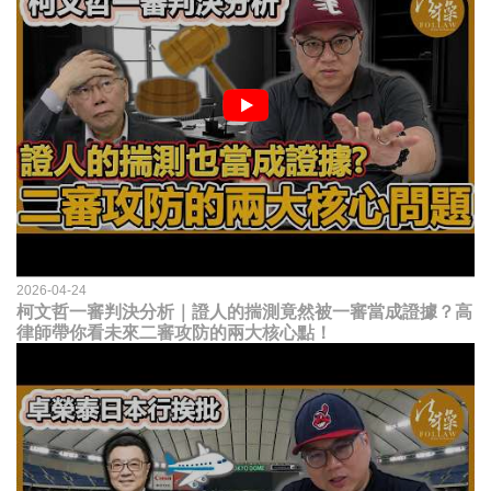
2026-04-24
柯文哲一審判決分析｜證人的揣測竟然被一審當成證據？高
律師帶你看未來二審攻防的兩大核心點！