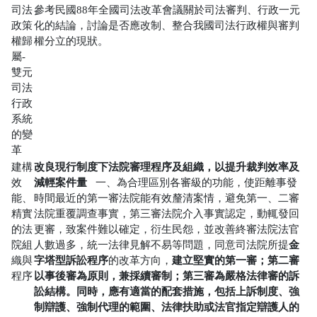
司法
參考民國88年全國司法改革會議關於司法審判、行政一元
政策
化的結論，討論是否應改制、整合我國司法行政權與審判
權歸
權分立的現狀。
屬-
雙元
司法
行政
系統
的變
革
改良現行制度下法院審理程序及組織，以提升裁判效率及
建構
減輕案件量
效
一、為合理區別各審級的功能，使距離事發
能、
時間最近的第一審法院能有效釐清案情，避免第一、二審
精實
法院重覆調查事實，第三審法院介入事實認定，動輒發回
的法
更審，致案件難以確定，衍生民怨，並改善終審法院法官
金
院組
人數過多，統一法律見解不易等問題，同意司法院所提
字塔型訴訟程序
建立堅實的第一審；第二審
織與
的改革方向，
以事後審為原則，兼採續審制；第三審為嚴格法律審的訴
程序
訟結構。同時，應有適當的配套措施，包括上訴制度、強
制辯護、強制代理的範圍、法律扶助或法官指定辯護人的