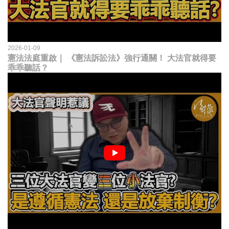
2026-01-09
憲法法庭重啟｜ 《憲法訴訟法》強行通關！ 大法官就得要
乖乖聽話？