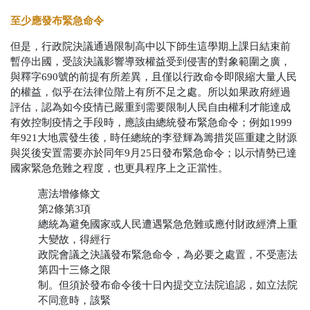
至少應發布緊急命令
但是，行政院決議通過限制高中以下師生這學期上課日結束前
暫停出國
，受該決議影響導致權益受到侵害的對象範圍之廣，
與釋字690
號的前提有所差異，且僅以行政命令即限縮大量人民
的權益，似乎在法律位階上有所不足之處。所以如果政府經過
評估，認為如今疫情已嚴重到需要限制人民自由權利才能達成
有效控制疫情之手段時，應該由總統發布緊急命令；例如
1999
年
921
大地震發生後，時任總統的李登輝為籌措災區重建之財源
與災後安置需要亦於同年9
月
25
日發布緊急命令；以示情勢已達
國家緊急危難之程度，也更具程序上之正當性。
憲法增修條文
第
2
條第
3
項
總統為避免國家或人民遭遇緊急危難或應付財政經濟上重
大變故，得經行
政院會議之決議發布緊急命令，為必要之處置，不受憲法
第四十三條之限
制。但須於發布命令後十日內提交立法院追認，如立法院
不同意時，該緊