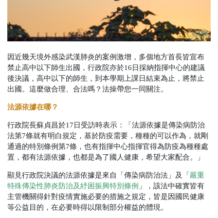
因近幾天境外感染武漢肺炎的案例激增，多個地方首長皆宣布
禁止高中以下師生出國，行政院亦於
16
日採納指揮中心的建議
後決議，高中以下的師生，到本學期上課日結束為止，將禁止
出國。
這麼做合理、合法嗎？法操帶您一同關注。
法源依據在哪？
行政院長蘇貞昌於
17
日受訪時表示：「法源依據是傳染病防治
法第
7
條就有明白規定，基於防疫需要，種種的可以作為，就剛
通過的特別條例第
7
條，也有指揮中心指揮官得為防疫為種種處
置，都有法源依據，也都是為了國人健康，希望大家配合。」
顯見行政院決議的法源依據是來自「傳染病防治法」及「
嚴重
特殊傳染性肺炎防治及紓困振興特別條例
」，該法中確實皆有
主管機關得針對疫情實施必要的措施之規定，皆是因國民健康
等公益目的，在必要時得以限制部分權益的體現。