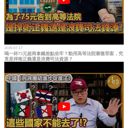
2026-07-17
喝一杯75元超商拿鐵差點坐牢？動用高等法院審微罪案，究
竟是捍衛正義還是浪費司法資源？