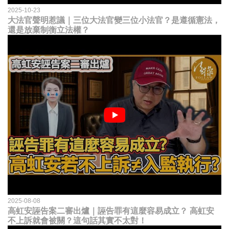
2025-10-23
大法官聲明惹議｜三位大法官變三位小法官？是遵循憲法，
還是放棄制衡立法權？
2025-08-08
高虹安誣告案二審出爐｜誣告罪有這麼容易成立？ 高虹安
不上訴就會被關？這句話其實不太對！