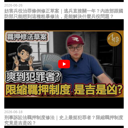
2026-06-26
妨害兵役治罪條例修正草案｜逃兵直接關一年？內政部跟國
防部只能想到這種粗暴修法，是能解決什麼兵役問題？
2026-06-18
刑事訴訟法羈押制度修法｜史上最挺犯罪者？限縮羈押制度
究竟是吉是凶？