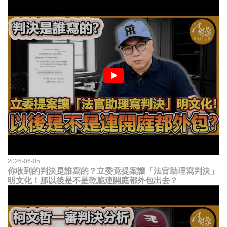
2026-06-05
你收到的判決是誰寫的？立委竟提案讓「法官助理寫判決」
明文化！那以後是不是乾脆連開庭都外包出去？