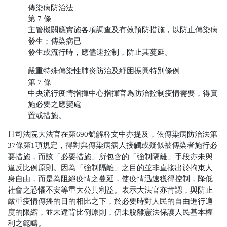
傳染病防治法
第
7
條
主管機關應實施各項調查及有效預防措施，以防止傳染病
發生；傳染病已
發生或流行時，應儘速控制，防止其蔓延。
嚴重特殊傳染性肺炎防治及紓困振興特別條例
第
7
條
中央流行疫情指揮中心指揮官為防治控制疫情需要，得實
施必要之應變處
置或措施。
且司法院大法官在第
690
號解釋文中亦提及，依傳染病防治法第
37
條第
1
項規定，得對與傳染病病人接觸或疑似被傳染者施行必
要措施，而該「必要措施」所包含的「強制隔離」手段亦未與
違反比例原則。因為「強制隔離」之目的並非直接出於拘束人
身自由，而是為阻絕疫情之蔓延，使疫情迅速獲得控制，降低
社會之恐懼不安等重大公共利益。表示大法官亦肯認，與防止
嚴重疫情傳播的目的相比之下，於必要時對人民的自由進行適
度的限縮，並未違背比例原則，仍未脫離憲法保護人民基本權
利之範疇。