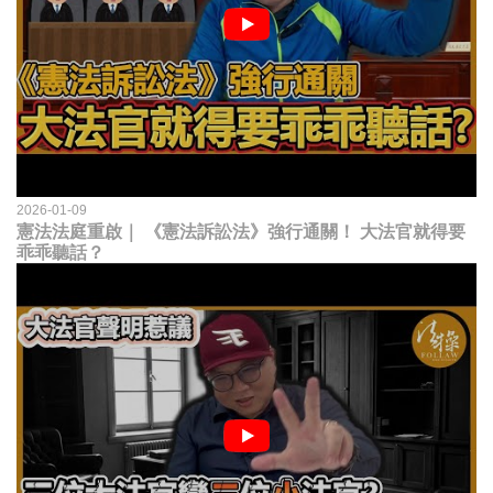
2026-01-09
憲法法庭重啟｜ 《憲法訴訟法》強行通關！ 大法官就得要
乖乖聽話？