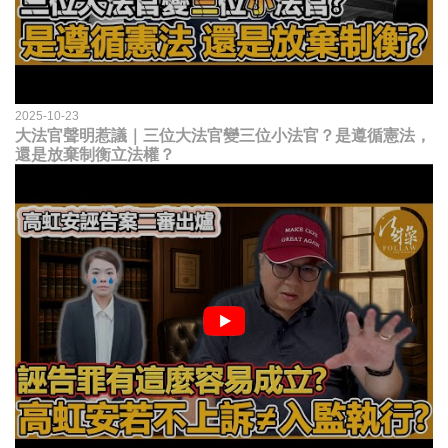
2025-10-23
大法官聲明惹議｜三位大法官變三位小法官？是遵循憲法，
還是放棄制衡立法權？