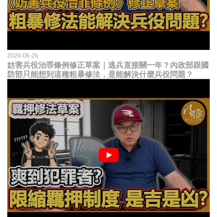
2026-06-26
妨害兵役治罪條例修正草案｜逃兵直接關一年？內政部跟國
防部只能想到這種粗暴修法，是能解決什麼兵役問題？