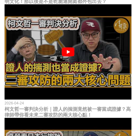
明文化！那以後是不是乾脆連開庭都外包出去？
2026-04-24
柯文哲一審判決分析｜證人的揣測竟然被一審當成證據？高
律師帶你看未來二審攻防的兩大核心點！