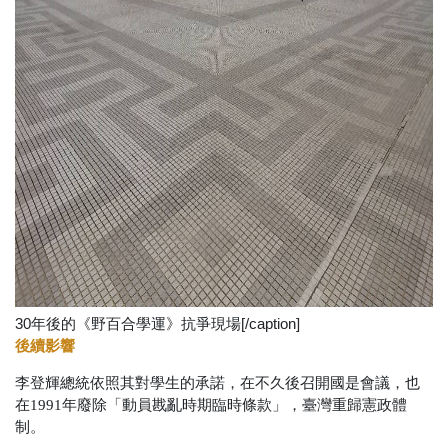
30年後的《野百合學運》抗爭現場[/caption]
後續影響
李登輝總統依照其對學生的承諾，在不久後召開國是會議，也
在
1991
年廢除「動員戡亂時期臨時條款」，臺灣重歸憲政體
制。