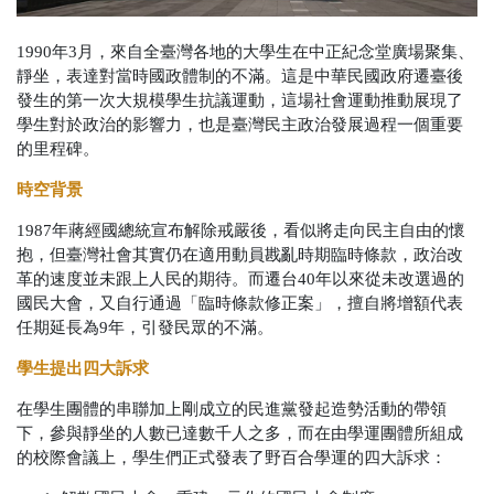
1990
年
3
月，來自全臺灣各地的大學生在中正紀念堂廣場聚集、
靜坐，表達對當時國政體制的不滿。這是
中華民國政府
遷臺後
發生的第一次大規模學生抗議運動，這場社會運動推動展現了
學生對於政治的影響力，也是臺灣
民主政治
發展過程一個重要
的里程碑。
時空背景
1987
年蔣經國總統宣布解除戒嚴後，看似將走向民主自由的懷
抱，但臺灣社會其實仍在適用動員戡亂時期臨時條款，政治改
革的速度並未跟上人民的期待。而遷台
40
年以來從未改選過的
國民大會，又自行通過「臨時條款修正案」，擅自將增額代表
任期延長為
9
年，引發民眾的不滿。
學生提出四大訴求
在學生團體的串聯加上剛成立的民進黨發起造勢活動的帶領
下，參與靜坐的人數已達數千人之多，而在由學運團體所組成
的校際會議上，學生們正式發表了野百合學運的四大訴求：