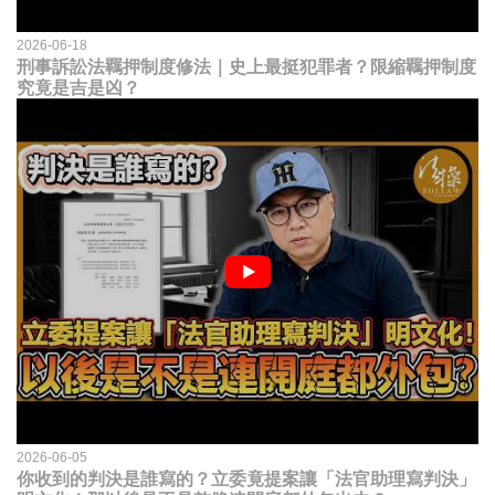
2026-06-18
刑事訴訟法羈押制度修法｜史上最挺犯罪者？限縮羈押制度
究竟是吉是凶？
2026-06-05
你收到的判決是誰寫的？立委竟提案讓「法官助理寫判決」