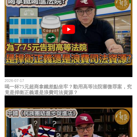
2026-07-17
喝一杯75元超商拿鐵差點坐牢？動用高等法院審微罪案，究
竟是捍衛正義還是浪費司法資源？