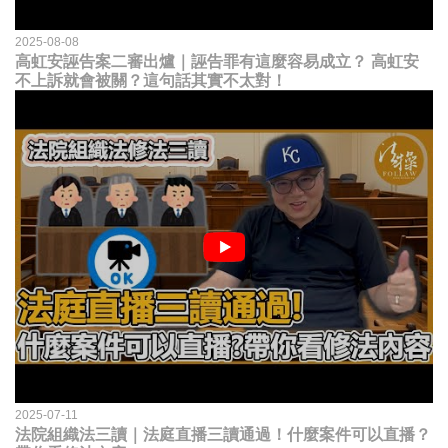
2025-08-08
高虹安誣告案二審出爐｜誣告罪有這麼容易成立？ 高虹安
不上訴就會被關？這句話其實不太對！
2025-07-11
法院組織法三讀｜法庭直播三讀通過！什麼案件可以直播？