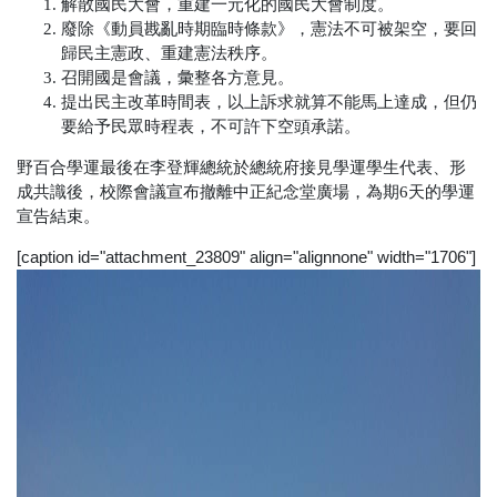
解散國民大會，重建一元化的國民大會制度。
廢除《動員戡亂時期臨時條款》，憲法不可被架空，要回
歸民主憲政、重建憲法秩序
。
召開國是會議，彙整各方意見。
提出民主改革時間表，以上訴求就算不能馬上達成，但仍
要給予民眾時程表，不可許下空頭承諾。
野百合學運最後在李登輝總統於總統府接見學運學生代表、形
成共識後，校際會議
宣布撤離中正紀念堂廣場
，為期
6
天的學運
宣告結束。
[caption id="attachment_23809" align="alignnone" width="1706"]