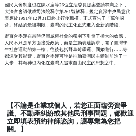
國民大會制度也在
陳水扁
等
26
位
立法委員
提案聲請釋憲
之下，
大法官會議做成
司法院釋字第
261
號解釋
，規定資深中央民意代
表應於
1991
年
12
月
31
日終止行使職權，正式宣告了「
萬年國
會
」終結的最後期限，臺灣的民主化正式進入全新的階段。
野百合學運在當時仍屬威權社會的氛圍下引發了極大的效應，
人民不只是單方面接受政策，而是主動表達訴求，開了臺灣學
生社會運動的第一槍，往後包括野草莓學運、同婚遊行……等
都深受其影響，野百合學運可說是推動臺灣民主體制前進了一
大步，其精神也內化在臺灣人追求自由民主的思想之中。
【不論是企業或個人，若您正面臨勞資爭
議、不動產糾紛或其他民刑事問題，都歡迎
立即填表預約律師諮詢，讓專業為您把
關。】