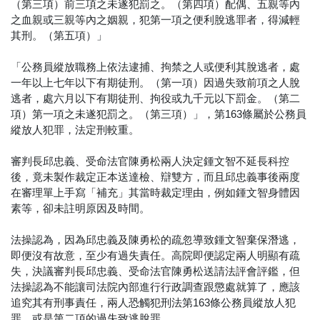
（第三項）前三項之未遂犯罰之。（第四項）配偶、五親等內
之血親或三親等內之姻親，犯第一項之便利脫逃罪者，得減輕
其刑。（第五項）」
「公務員縱放職務上依法逮捕、拘禁之人或便利其脫逃者，處
一年以上七年以下有期徒刑。（第一項）因過失致前項之人脫
逃者，處六月以下有期徒刑、拘役或九千元以下罰金。（第二
項）第一項之未遂犯罰之。（第三項）」，第163條屬於公務員
縱放人犯罪，法定刑較重。
審判長邱忠義、受命法官陳勇松兩人決定鍾文智不延長科控
後，竟未製作裁定正本送達檢、辯雙方，而且邱忠義事後兩度
在審理單上手寫「補充」其當時裁定理由，例如鍾文智身體因
素等，卻未註明原因及時間。
法操認為，因為邱忠義及陳勇松的疏忽導致鍾文智棄保潛逃，
即便沒有故意，至少有過失責任。高院即便認定兩人明顯有疏
失，決議審判長邱忠義、受命法官陳勇松送請法評會評鑑，但
法操認為不能讓司法院內部進行行政調查跟懲處就算了，應該
追究其有刑事責任，兩人恐觸犯刑法第163條公務員縱放人犯
罪，或是第二項的過失致逃脫罪。