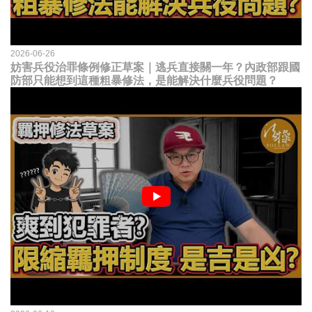
2026-06-26
妨害兵役治罪條例修正草案｜逃兵直接關一年？內政部跟國
防部只能想到這種粗暴修法，是能解決什麼兵役問題？