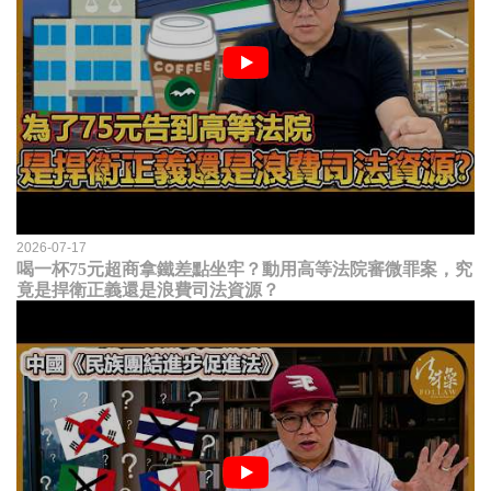
2026-07-17
喝一杯75元超商拿鐵差點坐牢？動用高等法院審微罪案，究
竟是捍衛正義還是浪費司法資源？