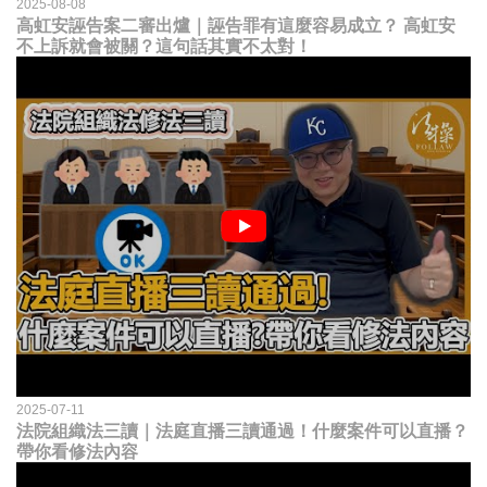
2025-08-08
高虹安誣告案二審出爐｜誣告罪有這麼容易成立？ 高虹安
不上訴就會被關？這句話其實不太對！
2025-07-11
法院組織法三讀｜法庭直播三讀通過！什麼案件可以直播？
帶你看修法內容