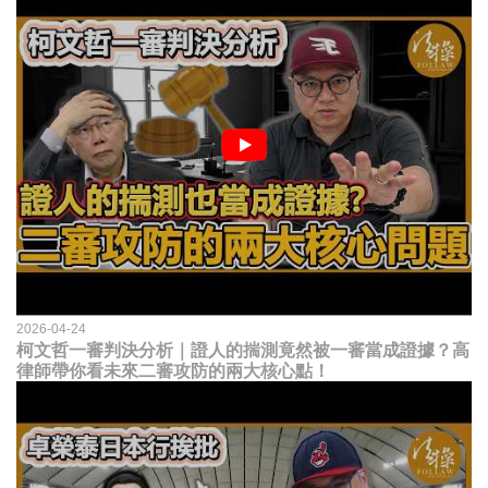
2026-04-24
柯文哲一審判決分析｜證人的揣測竟然被一審當成證據？高
律師帶你看未來二審攻防的兩大核心點！