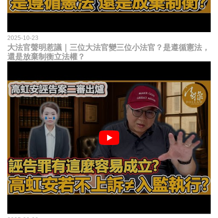
2025-10-23
大法官聲明惹議｜三位大法官變三位小法官？是遵循憲法，
還是放棄制衡立法權？