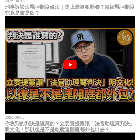
2026-06-18
刑事訴訟法羈押制度修法｜史上最挺犯罪者？限縮羈押制度
究竟是吉是凶？
2026-06-05
你收到的判決是誰寫的？立委竟提案讓「法官助理寫判決」
明文化！那以後是不是乾脆連開庭都外包出去？