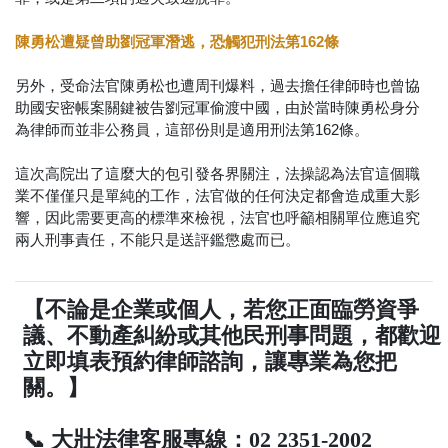
陳勇松遭疑曾助劉冠軍潛逃，恐觸犯刑法第162條
另外，受命法官陳勇松也遭周刊爆料，過去擔任律師時也曾協
助國安密帳案關鍵被告劉冠軍偷渡中國，由於當時陳勇松身分
為律師而並非公務員，這部份則是適用刑法第162條。
這次高院出了這麼大的包引發各界關注，法操認為法官這個職
業不僅僅只是單純的工作，法官做的任何決定都會造成重大影
響，因此需要更高的標準來檢視，法官也呼籲相關單位應追究
兩人刑事責任，不能只是送評鑑懲處而已。
【不論是企業或個人，若您正面臨勞資爭
議、不動產糾紛或其他民刑事問題，都歡迎
立即填表預約律師諮詢，讓專業為您把
關。】
📞 大壯法律客服專線：02 2351-2002