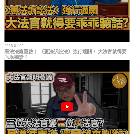
2026-01-09
憲法法庭重啟｜ 《憲法訴訟法》強行通關！ 大法官就得要
乖乖聽話？