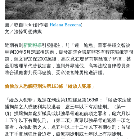
圖／取自flickr(創作者:
)
Helena Bezecna
文／法操司想傳媒
近期有則
引發關注，前「連一鮑魚」董事長鍾文智被
新聞報導
重判30年5月定讞後逃跑，爆發高院合議庭辦案有程序瑕疵等問
題，鍾文智加保2000萬後，高院竟在發監前解除電子監控，甚
至用審理單代替裁定書，遭到外界撻伐。高等法院自律委員會
將合議庭審判長邱忠義、受命法官陳勇松送評鑑。
偷偷放人恐觸犯刑法第163條「縱放人犯罪」
「縱放人犯罪」規定在刑法第162條及第163條：「縱放依法逮
捕拘禁之人或便利其脫逃者，處三年以下有期徒刑。（第一
項）損壞拘禁處所械具或以強暴脅迫犯前項之罪者，處六月以
上五年以下有期徒刑。（第二項）聚眾以強暴脅迫犯第一項之
罪者，在場助勢之人，處五年以上十二年以下有期徒刑；首謀
及下手實施強暴脅迫者，處無期徒刑或七年以上有期徒刑。