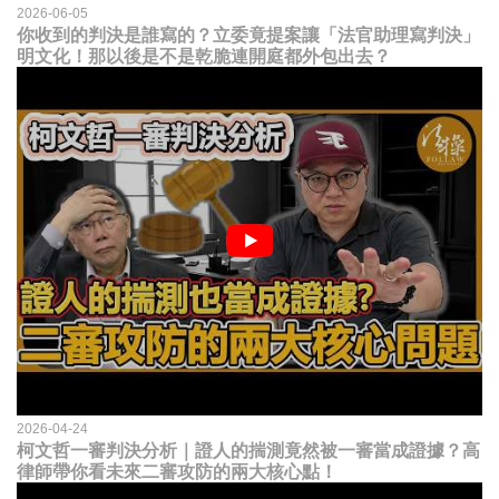
2026-06-05
你收到的判決是誰寫的？立委竟提案讓「法官助理寫判決」
明文化！那以後是不是乾脆連開庭都外包出去？
2026-04-24
柯文哲一審判決分析｜證人的揣測竟然被一審當成證據？高
律師帶你看未來二審攻防的兩大核心點！