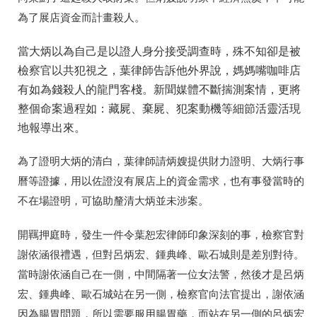
為了展店資金而計畫殺人。
當大炳以為自己是以證人身分接受調查時，殊不知卻是被
檢察官以共犯視之，葉律師告訴他外界說，媽媽嘴咖啡店
有如為錢殺人的龍門客棧。新聞媒體不斷揣測案情，更將
整個命案過程如：藏屍、棄屍、犯案動機等細節活靈活現
地報導出來。
為了證明大炳的清白，葉律師請炳嫂提供財力證明、大炳行事
曆等證據，用以佐證沒有展店上的資金需求，也有事發當時的
不在場證明，可協助釐清大炳並未涉案。
開羈押庭時，發生一件令葉恕宏律師印象深刻的事，檢察官對
謝依涵很禮遇，但對呂炳宏、鍾典峰、歐石城則是差別對待。
當時謝依涵自己在一側，中間隔著一位女法警，然後才是呂炳
宏、鍾典峰、歐石城站在另一側，檢察官向法官提出，謝依涵
因為腸胃問題，所以需要服用腸胃藥，而站在另一側的呂炳宏