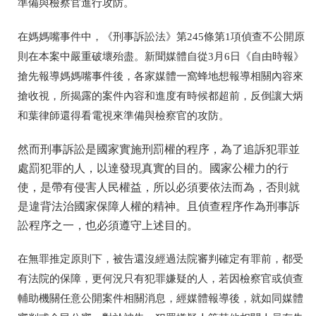
準備與檢察官進行攻防。
在媽媽嘴事件中，《刑事訴訟法》第245條第1項偵查不公開原
則在本案中嚴重破壞殆盡。新聞媒體自從3月6日《自由時報》
搶先報導媽媽嘴事件後，各家媒體一窩蜂地想報導相關內容來
搶收視，所揭露的案件內容和進度有時候都超前，反倒讓大炳
和葉律師還得看電視來準備與檢察官的攻防。
然而刑事訴訟是國家實施刑罰權的程序，為了追訴犯罪並
處罰犯罪的人，以達發現真實的目的。國家公權力的行
使，是帶有侵害人民權益，所以必須要依法而為，否則就
是違背法治國家保障人權的精神。且偵查程序作為刑事訴
訟程序之一，也必須遵守上述目的。
在無罪推定原則下，被告還沒經過法院審判確定有罪前，都受
有法院的保障，更何況只有犯罪嫌疑的人，若因檢察官或偵查
輔助機關任意公開案件相關消息，經媒體報導後，就如同媒體