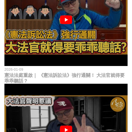
2026-01-09
憲法法庭重啟｜ 《憲法訴訟法》強行通關！ 大法官就得要
乖乖聽話？