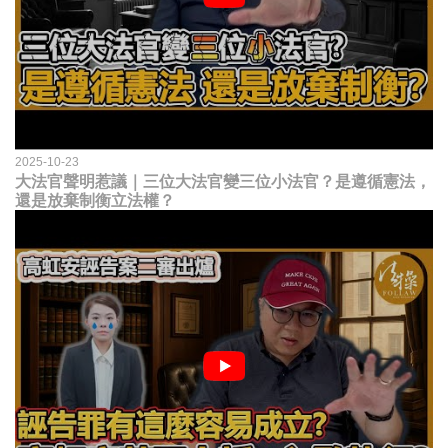
2025-10-23
大法官聲明惹議｜三位大法官變三位小法官？是遵循憲法，
還是放棄制衡立法權？