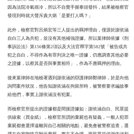
因為法院冷氣很冷，所以不自覺手握拳頭發抖，結果被檢察官
發現到時就大聲斥責大炳「是要打人嗎？」
此外，檢察官對呂炳宏等三人提出的羈押理由，僅源於謝依涵
自白三人為共犯，並沒有其他補強證據。所以葉律師依據《刑
事訴訟法》第156條第2項以及大法官釋字第582號「被告或共
犯之自白，不得作為有罪判決之唯一證據，仍應調查其他必要
之證據，以察其是否與事實相符」，作為不應羈押的理由。
後來葉律師在地檢署遇到謝依涵的辯護律師鄭律師，於是向他
詢問案件狀況，他告知謝依涵在拘留所時，被警察要求編故事
給他們，事實上謝依涵沒有犯案。
而檢察官所提出的證據都是間接證據如：謝依涵自白、民眾提
供線索（買金紙），檢察官所謂的棄屍也有疑義，一般人犯罪
棄屍都會選擇遠離與自己相關的地點，避免會被警察追查，選