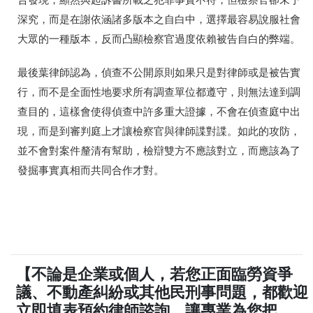
告發現，顯然與起訴書所載之犯罪事實不符，但檢察官卻未予
深究，而是在謝依涵諸多版本之自白中，選擇最容易說服社會
大眾的一種版本，反而凸顯檢察官過度依賴被告自白的弊端
。
最後葉律師認為，偵查不公開原則如果只是對律師或是被告實
行，而不是全面性地要求所有調查單位都遵守，則無法達到調
查目的，這樣會使得偵查中許多重大證據，不會在偵查庭中出
現，而是到審判庭上才讓檢察官與律師諜對諜。如此的攻防，
並不會對案件釐清有幫助，檢辯雙方不應該對立，而應該為了
發掘事實真相而共同合作才對。
【不論是企業或個人，若您正面臨勞資爭
議、不動產糾紛或其他民刑事問題，都歡迎
立即填表預約律師諮詢，讓專業為您把