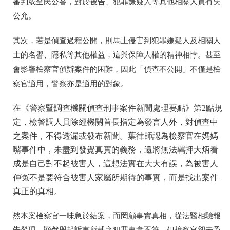
審判或全民公審，對於被告、犯罪嫌疑人等其他相關人員有失
公允。
其次，若是偵查過程公開，則馬上侵害到犯罪嫌疑人及相關人
士的名譽、隱私等其他權益，這與保障人權的精神相悖。甚至
會影響檢察官偵辦案件的困難，因此「偵查不公開」不僅是檢
察官適用，警察亦是適用的對象。
在《警察暨調查機關偵查刑事案件新聞處理要點》第2點規
定，檢警調人員除經機關首長指定為發言人外，對偵查中
之案件，不得透漏或發布新聞。葉律師認為檢察官在媽媽
嘴事件中，未盡到發覺真實的義務，還將無法羈押大炳看
成是自己對不起被害人，這想法實在大大有誤，為被害人
伸冤不是要符合被害人家屬所期待的事實，而是找出案件
真正的真相。
然本案檢察官一味急於結案，而罔顧事實真相，從法醫相驗報