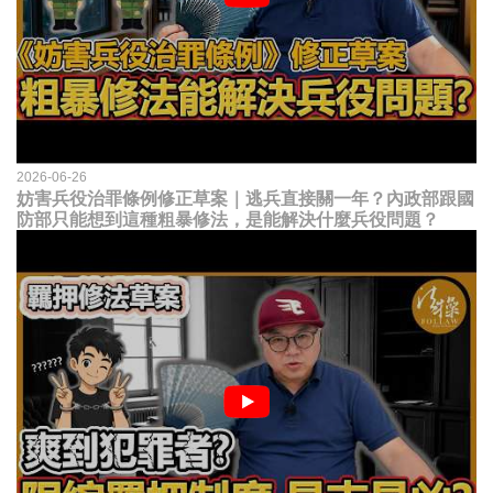
2026-06-26
妨害兵役治罪條例修正草案｜逃兵直接關一年？內政部跟國
防部只能想到這種粗暴修法，是能解決什麼兵役問題？