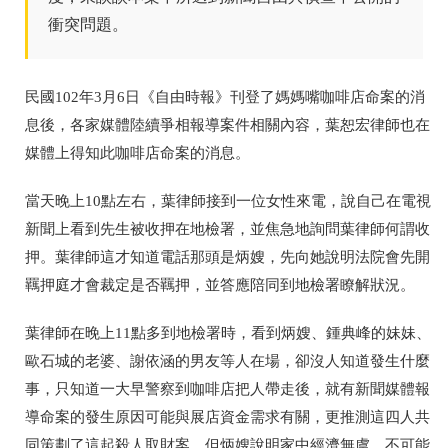
衝突問題。
民國102年3月6日《自由時報》刊登了媽媽嘴咖啡店命案的消
息後，各家媒體陸續爭相報導案件相關內容，葉恕宏律師也在
媒體上得知此咖啡店命案的消息。
當天晚上10點左右，葉律師接到一位女性來電，說自己在電視
新聞上看到先生被收押在地檢署，並焦急地詢問葉律師何謂收
押。葉律師這才知道電話那頭是炳嫂，先向她說明法院會先開
羈押庭才會裁定是否羈押，並答應陪同到地檢署瞭解狀況。
葉律師在晚上11點多到地檢署時，看到炳嫂、鍾典峰的妹妹、
歐石城的老婆、謝依涵的男友等人在場，卻沒人知道發生什麼
事，只知道一大早警察到咖啡店把人帶走後，就有新聞媒體報
導命案的發生原因可能與展店資金需求有關，更推測這四人共
同策劃了這起殺人取財案。但炳嫂說明家中經濟無虞，不可能