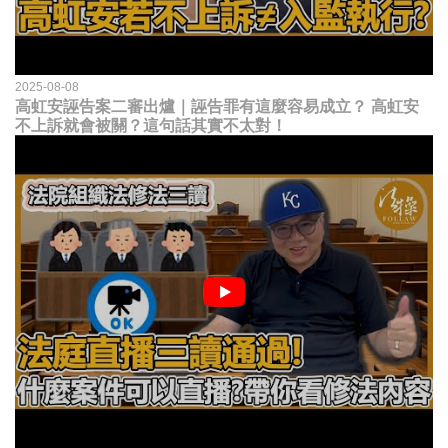
2025-08-08
高虹安誣告案二審出爐｜誣告罪有這麼容易成立？ 高虹安
不上訴就會被關？這句話其實不太對！