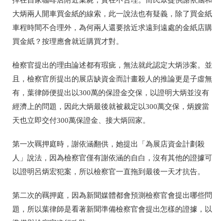
擇在自家咖啡店附近棄屍，實在不合理。而民眾提供謝依涵和
大炳兩人開車買金紙的線索，此一說法也有疑義，除了買金紙
車程時間不合理外，為何兩人還要捨近求遠到遠處的金紙店購
買金紙？按理應會就近購買才對。
檢察官提出的理由論述都有瑕疵，無法就此認定大炳涉案。並
且，檢察官所提出的展店缺資金而計畫殺人的推論更是子虛無
有，葉律師便提出以300萬的保證金交保，以證明大炳並沒有
經濟上的問題，因此大炳最後就被裁定以300萬交保，炳嫂當
天也立即交付300萬保證金、接大炳回家。
第一次羈押庭時，謝依涵翻供，她提出「為展店資金計劃殺
人」說法，因為檢察官僅有謝依涵的自白，沒有其他的證據可
以證明呂炳宏犯案，所以檢察官一直拖到最後一天才抗告。
第二次的羈押庭，因為新聞媒體都會預測檢察官會提出哪些問
題，所以葉律師是看著新聞準備檢察官會提出怎樣的證據，以