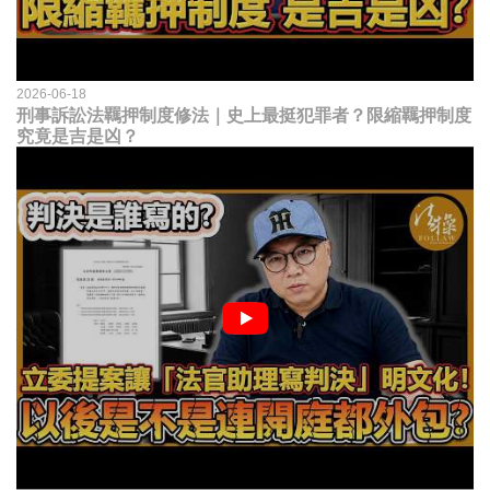
2026-06-18
刑事訴訟法羈押制度修法｜史上最挺犯罪者？限縮羈押制度
究竟是吉是凶？