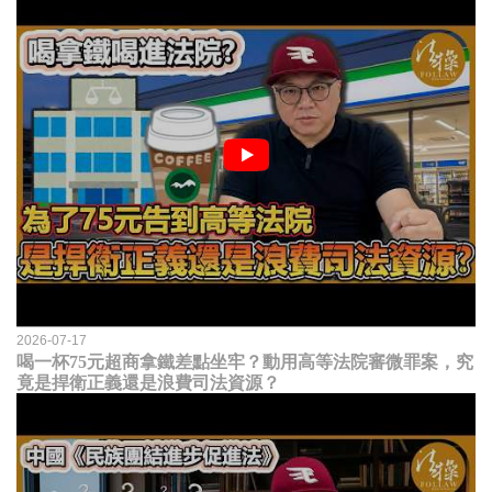
2026-07-17
喝一杯75元超商拿鐵差點坐牢？動用高等法院審微罪案，究
竟是捍衛正義還是浪費司法資源？