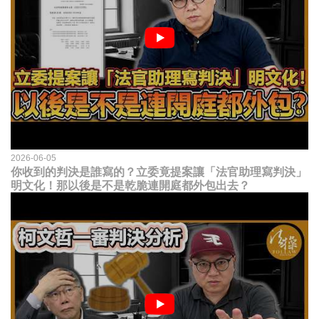
2026-06-05
你收到的判決是誰寫的？立委竟提案讓「法官助理寫判決」
明文化！那以後是不是乾脆連開庭都外包出去？