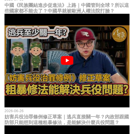
中國《民族團結進步促進法》上路｜中國管到全球？所以這
些國家都不能去了？中國早就被歐洲人權法院打臉？
2026-06-26
妨害兵役治罪條例修正草案｜逃兵直接關一年？內政部跟國
防部只能想到這種粗暴修法，是能解決什麼兵役問題？