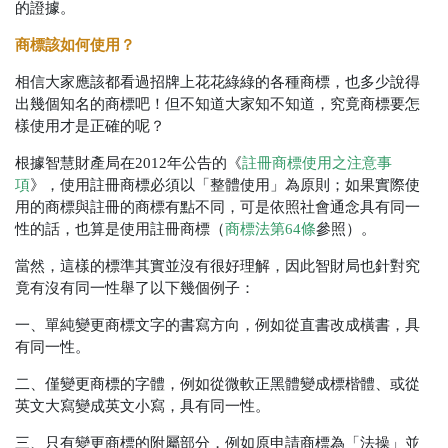
的證據。
商標該如何使用？
相信大家應該都看過招牌上花花綠綠的各種商標，也多少說得
出幾個知名的商標吧！但不知道大家知不知道，究竟商標要怎
樣使用才是正確的呢？
根據智慧財產局在2012年公告的《
註冊商標使用之注意事
項
》，使用註冊商標必須以「整體使用」為原則；如果實際使
用的商標與註冊的商標有點不同，可是依照社會通念具有同一
性的話，也算是使用註冊商標（
商標法第64條
參照）。
當然，這樣的標準其實並沒有很好理解，因此智財局也針對究
竟有沒有同一性舉了以下幾個例子：
一、單純變更商標文字的書寫方向，例如從直書改成橫書，具
有同一性。
二、僅變更商標的字體，例如從微軟正黑體變成標楷體、或從
英文大寫變成英文小寫，具有同一性。
三、只有變更商標的附屬部分，例如原申請商標為「法操」並