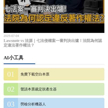
2025-07-04
Lawsnote vs 法源｜七法侵權案一審判決出爐！法院為何認
定違法著作權法？
AI小工具
免費下載空白本票
聲請本票裁定狀產生器
勞檢分析機器人