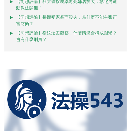
【司想評論】豬大骨摻農藥毒死鄰居愛犬，彰化男遭
動保法開鍘！
【司想評論】長期受家暴而殺夫，為什麼不能主張正
當防衛？
【司想評論】從汶汶案觀察，什麼情況會構成跟騷？
會有什麼刑責？