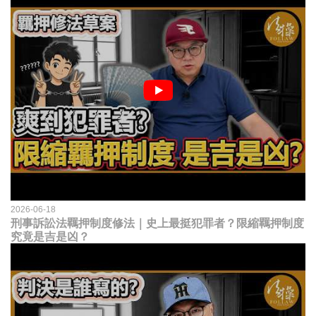
2026-06-18
刑事訴訟法羈押制度修法｜史上最挺犯罪者？限縮羈押制度
究竟是吉是凶？