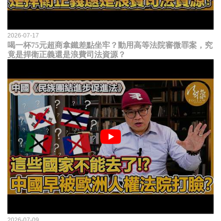
2026-07-17
喝一杯75元超商拿鐵差點坐牢？動用高等法院審微罪案，究
竟是捍衛正義還是浪費司法資源？
2026-07-09