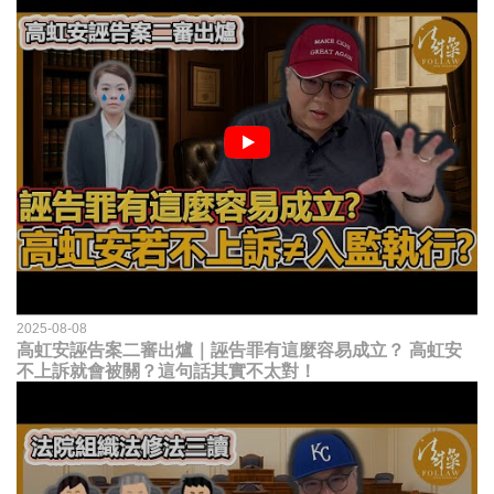
2025-08-08
高虹安誣告案二審出爐｜誣告罪有這麼容易成立？ 高虹安
不上訴就會被關？這句話其實不太對！