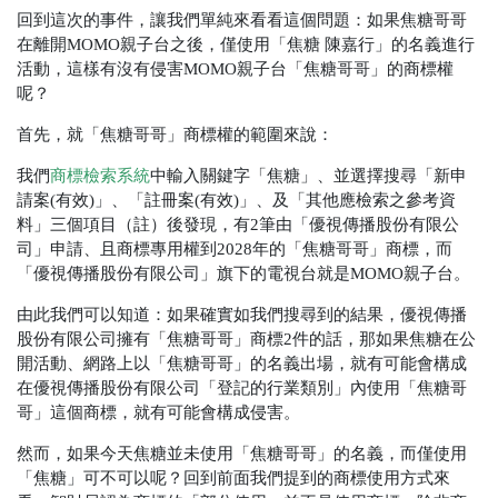
回到這次的事件，讓我們單純來看看這個問題：如果焦糖哥哥
在離開MOMO親子台之後，僅使用「焦糖 陳嘉行」的名義進行
活動，這樣有沒有侵害MOMO親子台「焦糖哥哥」的商標權
呢？
首先，就「焦糖哥哥」商標權的範圍來說：
我們
商標檢索系統
中輸入關鍵字「焦糖」、並選擇搜尋
「
新申
請案(有效)」、「註冊案(有效)」、及「其他應檢索之參考資
料」三個項目（註）後發現，有2筆由「優視傳播股份有限公
司」申請、且商標專用權到2028年的「焦糖哥哥」商標，而
「優視傳播股份有限公司」旗下的電視台就是MOMO親子台。
由此我們可以知道：如果確實如我們搜尋到的結果，優視傳播
股份有限公司擁有「焦糖哥哥」商標2件的話，那如果焦糖在公
開活動、網路上以「焦糖哥哥」的名義出場，就有可能會構成
在優視傳播股份有限公司「登記的行業類別」內使用「焦糖哥
哥」這個商標，就有可能會構成侵害。
然而，如果今天焦糖並未使用「焦糖哥哥」的名義，而僅使用
「焦糖」可不可以呢？回到前面我們提到的商標使用方式來