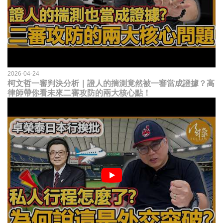
2026-04-24
柯文哲一審判決分析｜證人的揣測竟然被一審當成證據？高
律師帶你看未來二審攻防的兩大核心點！