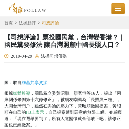
首頁
法操點評
司想評論
【司想評論】票投國民黨，台灣變香港？｜
國民黨要修法 讓台灣照顧中國長照人口？
2019-04-29
法操司想傳媒
圖：取自
維基共享資源
根據
媒體報導
，國民黨立委黃昭順、顏寬恒等16人，提出「兩
岸關係條例第十六條修正」，被網友嘲諷為「長照吳三桂」，
大開台灣門戶，雖然在輿論的壓力下，黃昭順撤回提案，黃昭
順在自己的
FB上表示
，自己提案遭到惡意的無限上綱。並感嘆
道：「現在選舉要到了，所有人道關懷就全部放下吧，該修正
案也已經撤案。」