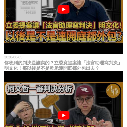
2026-06-05
你收到的判決是誰寫的？立委竟提案讓「法官助理寫判決」
明文化！那以後是不是乾脆連開庭都外包出去？