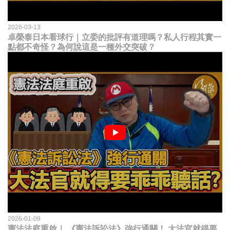
2026-03-13
卓榮泰日本看球行｜立委的批評有道理嗎？私人行程其實一
點都不奇怪？為何說這是一種外交突破？
2026-01-09
憲法法庭重啟｜ 《憲法訴訟法》強行通關！ 大法官就得要