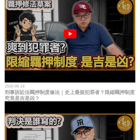
2026-06-18
刑事訴訟法羈押制度修法｜史上最挺犯罪者？限縮羈押制度
究竟是吉是凶？