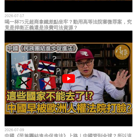
2026-07-17
喝一杯75元超商拿鐵差點坐牢？動用高等法院審微罪案，究
竟是捍衛正義還是浪費司法資源？
2026-07-09
中國《民族團結進步促進法》上路｜中國管到全球？所以這