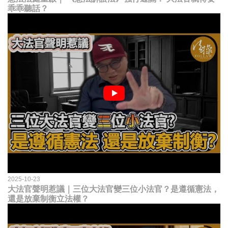
乖乖聽話？
2025-10-23
大法官聲明惹議｜三位大法官變三位小法官？是遵循憲法，
還是放棄制衡立法權？