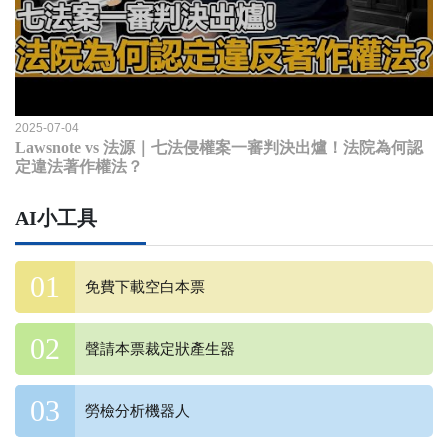
2025-07-04
Lawsnote vs 法源｜七法侵權案一審判決出爐！法院為何認
定違法著作權法？
AI小工具
免費下載空白本票
聲請本票裁定狀產生器
勞檢分析機器人