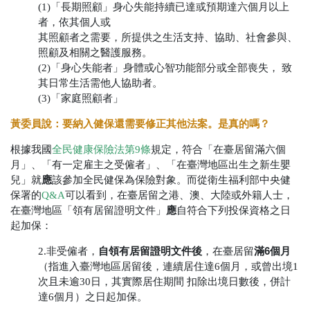
(1)「長期照顧」身心失能持續已達或預期達六個月以上
者，依其個人或
其照顧者之需要，所提供之生活支持、協助、社會參與、
照顧及相關之醫護服務。
(2)「身心失能者」身體或心智功能部分或全部喪失， 致
其日常生活需他人協助者。
(3)「家庭照顧者」
黃委員說：要納入健保還需要修正其他法案。是真的嗎？
根據我國
全民健康保險法第9條
規定，符合「在臺居留滿六個
月」、「有一定雇主之受僱者」、「在臺灣地區出生之新生嬰
應
兒」就
該參加全民健保為保險對象。而從衛生福利部中央健
保署的
Q&A
可以看到，在臺居留之港、澳、大陸或外籍人士，
應
在臺灣地區「領有居留證明文件」
自符合下列投保資格之日
起加保：
自領有居留證明文件後
滿6個月
2.非受僱者，
，在臺居留
（指進入臺灣地區居留後，連續居住達6個月，或曾出境1
次且未逾30日，其實際居住期間 扣除出境日數後，併計
達6個月）之日起加保。