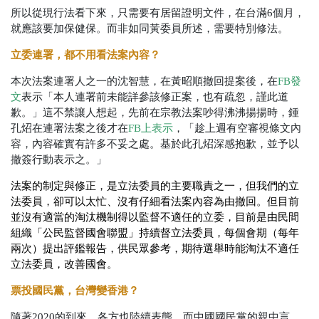
所以從現行法看下來，只需要有居留證明文件，在台滿6個月，
就應該要加保健保。而非如同黃委員所述，需要特別修法。
立委連署，都不用看法案內容？
本次法案連署人之一的沈智慧，在黃昭順撤回提案後，在
FB發
文
表示「本人連署前未能詳參該修正案，也有疏忽，謹此道
歉。」這不禁讓人想起，先前在宗教法案吵得沸沸揚揚時，鍾
孔炤在連署法案之後才在
FB上表示
，「趁上週有空審視條文內
容，內容確實有許多不妥之處。基於此孔炤深感抱歉，並予以
撤簽行動表示之。」
法案的制定與修正，是立法委員的主要職責之一，但我們的立
法委員，卻可以太忙、沒有仔細看法案內容為由撤回。但目前
並沒有適當的淘汰機制得以監督不適任的立委，目前是由民間
組織「公民監督國會聯盟」持續督立法委員，每個會期（每年
兩次）提出評鑑報告，供民眾參考，期待選舉時能淘汰不適任
立法委員，改善國會。
票投國民黨，台灣變香港？
隨著2020的到來，各方也陸續表態。而中國國民黨的親中言