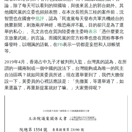
論，除了每天可以看到的韓國瑜，與後來居上的郭台銘外。其
他國民黨的立委也頻頻表態，在本次長照吳三桂的案件前，沈
智慧也在國會中
批評
，認為「民進黨每天發布共軍共機繞台的
挑釁新聞，刺激兩岸神經，唯恐兩岸不亂，目的卻只是為了選
舉的私心」、孔文吉也在質詢陸委會主委時
表示
「憑什麼要北
京放棄武統」的言論。而國民黨的官方粉專也曾在買粉專事件
爆發時，以嘲諷的語氣，在
FB
表示一切都是妄想和人頭帳號
等。
2019年4月，香港占中九子才被判刑入監，台灣真的認為，在所
謂的一國兩制或一個中國的說法下，台灣能夠成為唯一的民主
自治區嗎？就如同黃委員所述，現在選舉要到了，我們大膽假
設一下，黃委員的心裡話應該是：「先撤案，等選舉過了，如
果選贏了，再重新提案就好了嘛。」大家覺得呢？