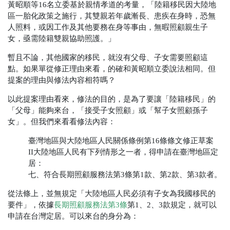
黃昭順等16名立委基於親情孝道的考量，「陸籍移民因大陸地
區一胎化政策之施行，其雙親若年歲漸長、患疾在身時，恐無
人照料，或因工作及其他要務在身等事由，無暇照顧親生子
女，亟需陸籍雙親協助照護。」
暫且不論，其他國家的移民，就沒有父母、子女需要照顧這
點。如果單從修正理由來看，的確和黃昭順立委說法相同。但
提案的理由與修法內容相符嗎？
以此提案理由看來，修法的目的，是為了要讓「陸籍移民」的
「父母」能夠來台，「接受子女照顧」或「幫子女照顧孫子
女」。但我們來看看修法內容：
臺灣地區與大陸地區人民關係條例第16條條文修正草案
II大陸地區人民有下列情形之一者，得申請在臺灣地區定
居：
七、符合長期照顧服務法第3條第1款、第2款、第3款者。
從法條上，並無規定「大陸地區人民必須有子女為我國移民的
要件」，依據
長期照顧服務法第3條
第1、2、3款規定，就可以
申請在台灣定居。可以來台的身分為：