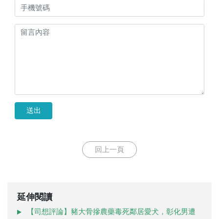
送出
回上一頁
延伸閱讀
【司想評論】豬大骨摻農藥毒死鄰居愛犬，彰化男遭