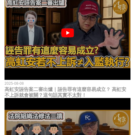
2025-08-08
高虹安誣告案二審出爐｜誣告罪有這麼容易成立？ 高虹安
不上訴就會被關？這句話其實不太對！