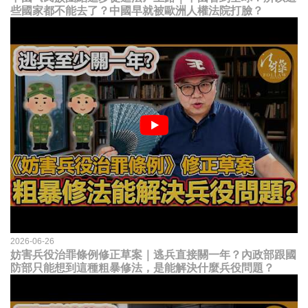
些國家都不能去了？中國早就被歐洲人權法院打臉？
2026-06-26
妨害兵役治罪條例修正草案｜逃兵直接關一年？內政部跟國
防部只能想到這種粗暴修法，是能解決什麼兵役問題？