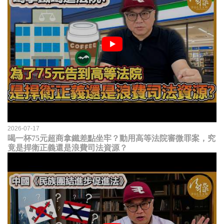
2026-07-17
喝一杯75元超商拿鐵差點坐牢？動用高等法院審微罪案，究
竟是捍衛正義還是浪費司法資源？