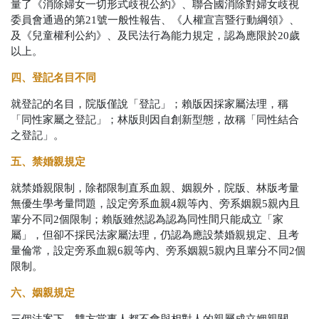
量了《消除婦女一切形式歧視公約》、聯合國消除對婦女歧視
委員會通過的第21號一般性報告、《人權宣言暨行動綱領》、
及《兒童權利公約》、及民法行為能力規定，認為應限於20歲
以上。
四、登記名目不同
就登記的名目，院版僅說「登記」；賴版因採家屬法理，稱
「同性家屬之登記」；林版則因自創新型態，故稱「同性結合
之登記」。
五、禁婚親規定
就禁婚親限制，除都限制直系血親、姻親外，院版、林版考量
無優生學考量問題，設定旁系血親4親等內、旁系姻親5親內且
輩分不同2個限制；賴版雖然認為認為同性間只能成立「家
屬」，但卻不採民法家屬法理，仍認為應設禁婚親規定、且考
量倫常，設定旁系血親6親等內、旁系姻親5親內且輩分不同2個
限制。
六、姻親規定