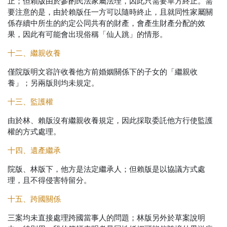
止；但賴版由於參酌民法家屬法理，因此只需要單方終止。需
要注意的是，由於賴版任一方可以隨時終止，且就同性家屬關
係存續中所生的約定公同共有的財產，會產生財產分配的效
果，因此有可能會出現俗稱「仙人跳」的情形。
十二、繼親收養
僅院版明文容許收養他方前婚姻關係下的子女的「繼親收
養」；另兩版則均未規定。
十三、監護權
由於林、賴版沒有繼親收養規定，因此採取委託他方行使監護
權的方式處理。
十四、遺產繼承
院版、林版下，他方是法定繼承人；但賴版是以協議方式處
理，且不得侵害特留分。
十五、跨國關係
三案均未直接處理跨國當事人的問題；林版另外於草案說明