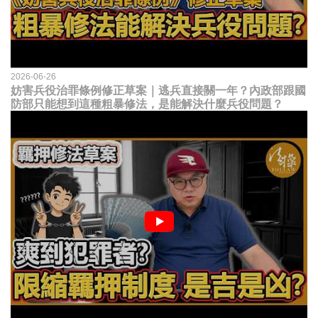
2026-06-26
妨害兵役治罪條例修正草案｜逃兵直接關一年？內政部跟國
防部只能想到這種粗暴修法，是能解決什麼兵役問題？