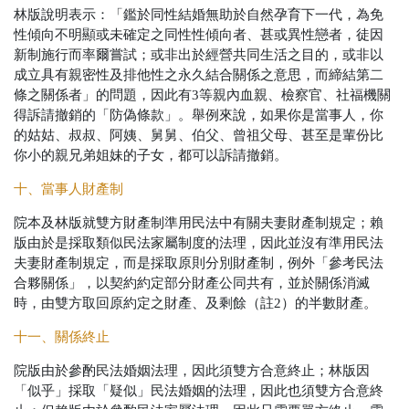
林版說明表示：「鑑於同性結婚無助於自然孕育下一代，為免
性傾向不明顯或未確定之同性性傾向者、甚或異性戀者，徒因
新制施行而率爾嘗試；或非出於經營共同生活之目的，或非以
成立具有親密性及排他性之永久結合關係之意思，而締結第二
條之關係者」的問題，因此有3等親內血親、檢察官、社福機關
得訴請撤銷的「防偽條款」。舉例來說，如果你是當事人，你
的姑姑、叔叔、阿姨、舅舅、伯父、曾祖父母、甚至是輩份比
你小的親兄弟姐妹的子女，都可以訴請撤銷。
十、當事人財產制
院本及林版就雙方財產制準用民法中有關夫妻財產制規定；賴
版由於是採取類似民法家屬制度的法理，因此並沒有準用民法
夫妻財產制規定，而是採取原則分別財產制，例外「參考民法
合夥關係」，以契約約定部分財產公同共有，並於關係消滅
時，由雙方取回原約定之財產、及剩餘（註2）的半數財產。
十一、關係終止
院版由於參酌民法婚姻法理，因此須雙方合意終止；林版因
「似乎」採取「疑似」民法婚姻的法理，因此也須雙方合意終