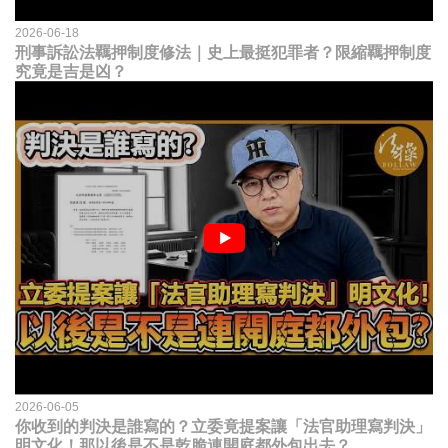
2026-06-18
刑事訴訟法羈押制度修法｜史上最挺犯罪者？限縮羈押制度
究竟是吉是凶？
2026-06-05
你收到的判決是誰寫的？立委竟提案讓「法官助理寫判決」
明文化！那以後是不是乾脆連開庭都外包出去？