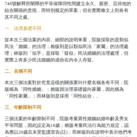
748號解釋所闡釋的平等保障同性間建立永久、親密、且排他的
結合關係的意指，而特別擬定的草案；但在實際條文上則各有
其不同之處。
一、法理基礎不同
從本次三個法案的內容、細部的說明來看，院版採取的是類似
民法「婚姻」的法理；賴版則是以類似民法「家屬」的法理處
理；林版則「似乎」是採取「疑似」民法婚姻的法理處理，但
實際上有多少民法婚姻的成份在內令人存疑。
二、名稱不同
本次三個法案對於究竟這樣的關係要叫什麼名稱各有不同：院
版稱為「同性婚姻」；賴版因法理基礎篇向家屬，因此稱為
「同性家屬」；而林版則是採用「同性結合」。
三、年齡限制不同
三個法案的年齡限制不同，院版考量異性婚姻結婚年齡及男女
平等問題，因此設定為18歲；賴版考量民法行為能力規定，認
為應以20歲且未受監護宣告(註)；而林版則在說明中表示他們考