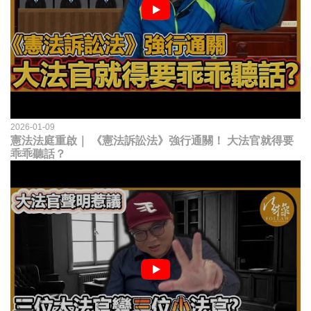
2026-01-09
憲法法庭重啟｜ 《憲法訴訟法》強行通關！ 大法官就得要
乖乖聽話？