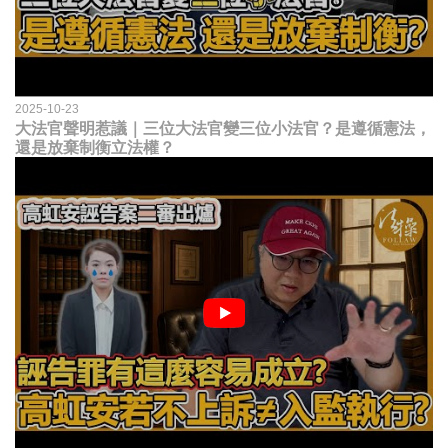
2025-10-23
大法官聲明惹議｜三位大法官變三位小法官？是遵循憲法，
還是放棄制衡立法權？