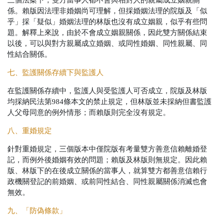
三個法案下，雙方當事人都不會與相對人的親屬成立姻親關
係。賴版因法理非婚姻尚可理解，但採婚姻法理的院版及「似
乎」採「疑似」婚姻法理的林版也沒有成立姻親，似乎有些問
題。解釋上來說，由於不會成立姻親關係，因此雙方關係結束
以後，可以與對方親屬成立婚姻、或同性婚姻、同性親屬、同
性結合關係。
七、監護關係存續下與監護人
在監護關係存續中，監護人與受監護人可否成立，院版及林版
均採納民法第984條本文的禁止規定，但林版並未採納但書監護
人父母同意的例外情形；而賴版則完全沒有規定。
八、重婚規定
針對重婚規定，三個版本中僅院版有考量雙方善意信賴離婚登
記，而例外後婚姻有效的問題；賴版及林版則無規定。因此賴
版、林版下的在後成立關係的當事人，就算雙方都善意信賴行
政機關登記的前婚姻、或前同性結合、同性親屬關係消滅也會
無效。
九、「防偽條款」