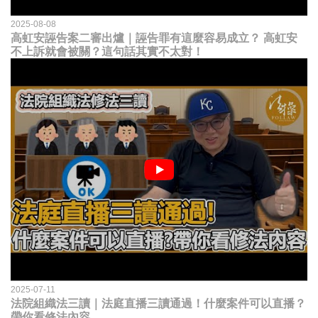
2025-08-08
高虹安誣告案二審出爐｜誣告罪有這麼容易成立？ 高虹安
不上訴就會被關？這句話其實不太對！
2025-07-11
法院組織法三讀｜法庭直播三讀通過！什麼案件可以直播？
帶你看修法內容