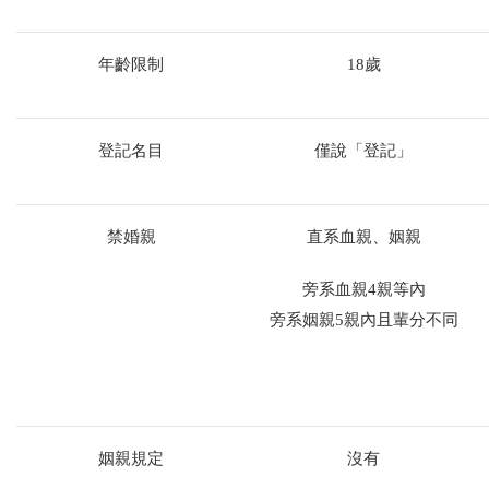
年齡限制
18歲
登記名目
僅說「登記」
禁婚親
直系血親、姻親
旁系血親4親等內
旁系姻親5親內且輩分不同
姻親規定
沒有